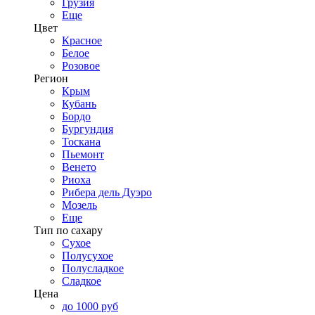
Грузия
Еще
Цвет
Красное
Белое
Розовое
Регион
Крым
Кубань
Бордо
Бургундия
Тоскана
Пьемонт
Венето
Риоха
Рибера дель Дуэро
Мозель
Еще
Тип по сахару
Сухое
Полусухое
Полусладкое
Сладкое
Цена
до 1000 руб