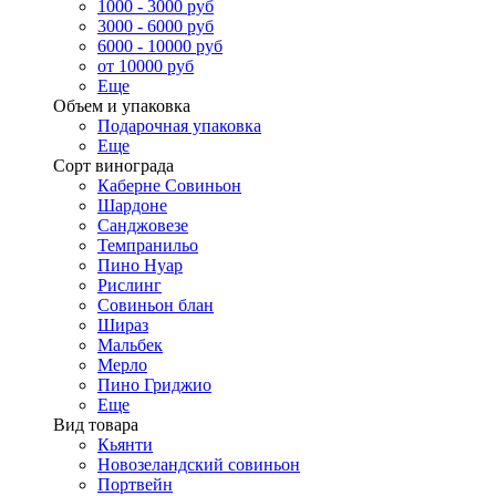
1000 - 3000 руб
3000 - 6000 руб
6000 - 10000 руб
от 10000 руб
Еще
Объем и упаковка
Подарочная упаковка
Еще
Сорт винограда
Каберне Совиньон
Шардоне
Санджовезе
Темпранильо
Пино Нуар
Рислинг
Совиньон блан
Шираз
Мальбек
Мерло
Пино Гриджио
Еще
Вид товара
Кьянти
Новозеландский совиньон
Портвейн