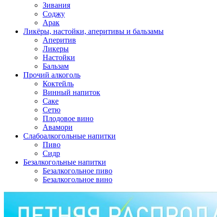
Зивания
Соджу
Арак
Ликёры, настойки, аперитивы и бальзамы
Аперитив
Ликеры
Настойки
Бальзам
Прочий алкоголь
Коктейль
Винный напиток
Саке
Сетю
Плодовое вино
Авамори
Слабоалкогольные напитки
Пиво
Сидр
Безалкогольные напитки
Безалкогольное пиво
Безалкогольное вино