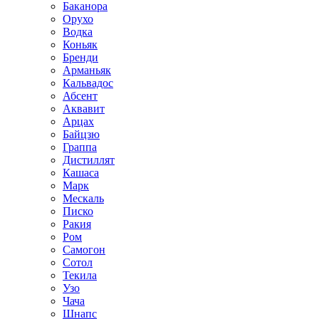
Баканора
Орухо
Водка
Коньяк
Бренди
Арманьяк
Кальвадос
Абсент
Аквавит
Арцах
Байцзю
Граппа
Дистиллят
Кашаса
Марк
Мескаль
Писко
Ракия
Ром
Самогон
Сотол
Текила
Узо
Чача
Шнапс