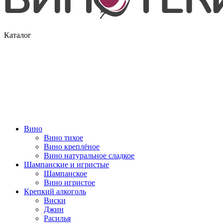
Каталог
Вино
Вино тихое
Вино креплёное
Вино натуральное сладкое
Шампанские и игристые
Шампанское
Вино игристое
Крепкий алкоголь
Виски
Джин
Расилья