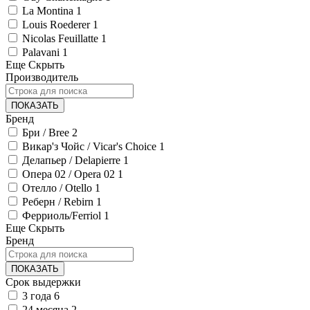
La Montina
1
Louis Roederer
1
Nicolas Feuillatte
1
Palavani
1
Еще
Скрыть
Производитель
ПОКАЗАТЬ
Бренд
Бри / Bree
2
Викар'з Чойс / Vicar's Choice
1
Делапьер / Delapierre
1
Опера 02 / Opera 02
1
Отелло / Otello
1
Реберн / Rebirn
1
Ферриоль/Ferriol
1
Еще
Скрыть
Бренд
ПОКАЗАТЬ
Срок выдержки
3 года
6
24 месяца
2