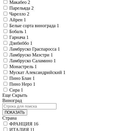
Макабео
2
Парельяда
2
Чарелло
2
Айрен
1
Белые сорта винограда
1
Бобаль
1
Гарнача
1
Дзибиббо
1
Ламбруско Граспаросса
1
Ламбруско Маэстри
1
Ламбруско Саламино
1
Монастрель
1
Мускат Александрийский
1
Пино Блан
1
Пино Неро
1
Сира
1
Еще
Скрыть
Виноград
ПОКАЗАТЬ
Страна
ФРАНЦИЯ
16
ИТАЛИЯ
11