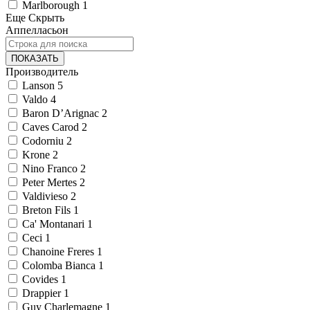
Marlborough
1
Еще
Скрыть
Аппелласьон
ПОКАЗАТЬ
Производитель
Lanson
5
Valdo
4
Baron D’Arignac
2
Caves Carod
2
Codorniu
2
Krone
2
Nino Franco
2
Peter Mertes
2
Valdivieso
2
Breton Fils
1
Ca' Montanari
1
Ceci
1
Chanoine Freres
1
Colomba Bianca
1
Covides
1
Drappier
1
Guy Charlemagne
1