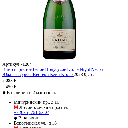
Артикул
71204
Вино игристое Белое Полусухое Krone Night Nectar
Южная африка
Вестерн Кейп
Krone
2023
0,75 л
2 083 ₽
2 450 ₽
◆
В наличии в 2 магазинах
Мичуринский пр., д 16
Ломоносовский проспект
+7 (985) 761-63-24
◆
В наличии
Воротынская ул., д 16