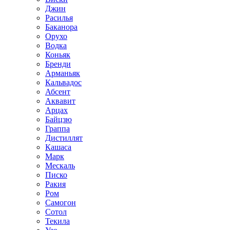
Джин
Расилья
Баканора
Орухо
Водка
Коньяк
Бренди
Арманьяк
Кальвадос
Абсент
Аквавит
Арцах
Байцзю
Граппа
Дистиллят
Кашаса
Марк
Мескаль
Писко
Ракия
Ром
Самогон
Сотол
Текила