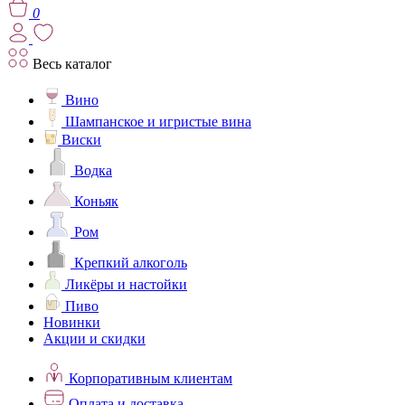
0
Весь каталог
Вино
Шампанское и игристые вина
Виски
Водка
Коньяк
Ром
Крепкий алкоголь
Ликёры и настойки
Пиво
Новинки
Акции и скидки
Корпоративным клиентам
Оплата и доставка