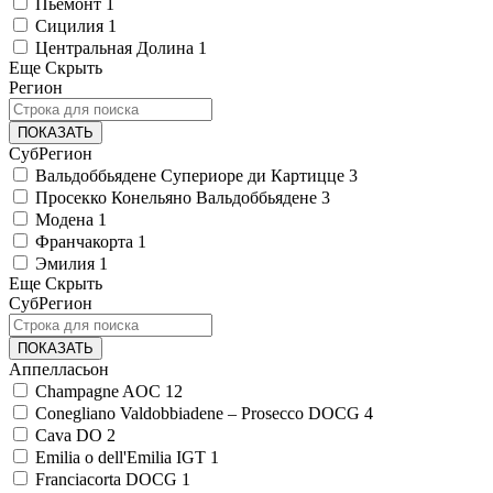
Пьемонт
1
Сицилия
1
Центральная Долина
1
Еще
Скрыть
Регион
ПОКАЗАТЬ
СубРегион
Вальдоббьядене Супериоре ди Картицце
3
Просекко Конельяно Вальдоббьядене
3
Модена
1
Франчакорта
1
Эмилия
1
Еще
Скрыть
СубРегион
ПОКАЗАТЬ
Аппелласьон
Champagne AOC
12
Conegliano Valdobbiadene – Prosecco DOCG
4
Cava DO
2
Emilia o dell'Emilia IGT
1
Franciacorta DOCG
1