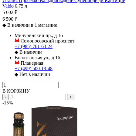
Италия
Просекко
Вальдоббьядене Супериоре ди Картицце
Valdo
0,75 л
5 602 ₽
6 590 ₽
◆
В наличии в 1 магазине
Мичуринский пр., д 16
Ломоносовский проспект
+7 (985) 761-63-24
◆
В наличии
Воротынская ул., д 16
Планерная
+7 (499) 500-19-48
◆
Нет в наличии
В КОРЗИНУ
-
+
-15%