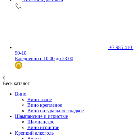
+7 985 410-
90-10
Ежедневно с 10:00 до 23:00
Весь каталог
Вино
Вино тихое
Вино креплёное
Вино натуральное сладкое
Шампанские и игристые
Шампанское
Вино игристое
Крепкий алкоголь
Виски