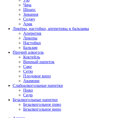
Узо
Чача
Шнапс
Зивания
Соджу
Арак
Ликёры, настойки, аперитивы и бальзамы
Аперитив
Ликеры
Настойки
Бальзам
Прочий алкоголь
Коктейль
Винный напиток
Саке
Сетю
Плодовое вино
Авамори
Слабоалкогольные напитки
Пиво
Сидр
Безалкогольные напитки
Безалкогольное пиво
Безалкогольное вино