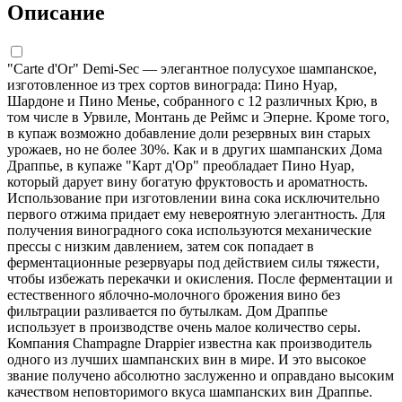
Описание
"Carte d'Or" Demi-Sec — элегантное полусухое шампанское,
изготовленное из трех сортов винограда: Пино Нуар,
Шардоне и Пино Менье, собранного с 12 различных Крю, в
том числе в Урвиле, Монтань де Реймс и Эперне. Кроме того,
в купаж возможно добавление доли резервных вин старых
урожаев, но не более 30%. Как и в других шампанских Дома
Драппье, в купаже "Карт д'Ор" преобладает Пино Нуар,
который дарует вину богатую фруктовость и ароматность.
Использование при изготовлении вина сока исключительно
первого отжима придает ему невероятную элегантность. Для
получения виноградного сока используются механические
прессы с низким давлением, затем сок попадает в
ферментационные резервуары под действием силы тяжести,
чтобы избежать перекачки и окисления. После ферментации и
естественного яблочно-молочного брожения вино без
фильтрации разливается по бутылкам. Дом Драппье
использует в производстве очень малое количество серы.
Компания Champagne Drappier известна как производитель
одного из лучших шампанских вин в мире. И это высокое
звание получено абсолютно заслуженно и оправдано высоким
качеством неповторимого вкуса шампанских вин Драппье.