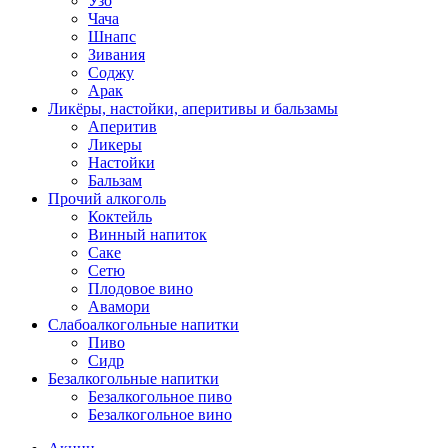
Узо
Чача
Шнапс
Зивания
Соджу
Арак
Ликёры, настойки, аперитивы и бальзамы
Аперитив
Ликеры
Настойки
Бальзам
Прочий алкоголь
Коктейль
Винный напиток
Саке
Сетю
Плодовое вино
Авамори
Слабоалкогольные напитки
Пиво
Сидр
Безалкогольные напитки
Безалкогольное пиво
Безалкогольное вино