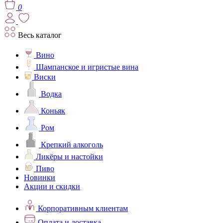
0
Весь каталог
Вино
Шампанское и игристые вина
Виски
Водка
Коньяк
Ром
Крепкий алкоголь
Ликёры и настойки
Пиво
Новинки
Акции и скидки
Корпоративным клиентам
Оплата и доставка