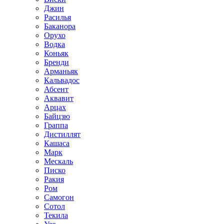
Джин
Расилья
Баканора
Орухо
Водка
Коньяк
Бренди
Арманьяк
Кальвадос
Абсент
Аквавит
Арцах
Байцзю
Граппа
Дистиллят
Кашаса
Марк
Мескаль
Писко
Ракия
Ром
Самогон
Сотол
Текила