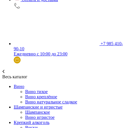
+7 985 410-
90-10
Ежедневно с 10:00 до 23:00
Весь каталог
Вино
Вино тихое
Вино креплёное
Вино натуральное сладкое
Шампанские и игристые
Шампанское
Вино игристое
Крепкий алкоголь
Виски