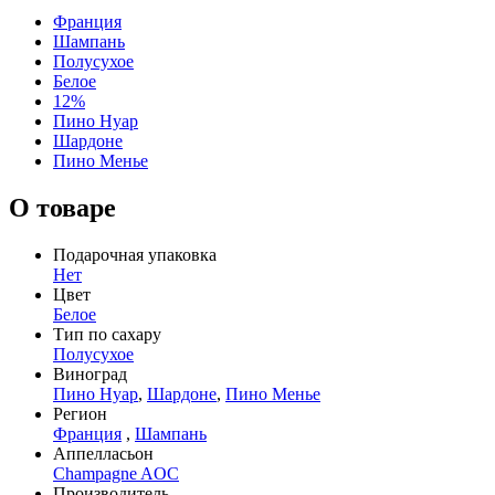
Франция
Шампань
Полусухое
Белое
12%
Пино Нуар
Шардоне
Пино Менье
О товаре
Подарочная упаковка
Нет
Цвет
Белое
Тип по сахару
Полусухое
Виноград
Пино Нуар
,
Шардоне
,
Пино Менье
Регион
Франция
,
Шампань
Аппелласьон
Champagne AOC
Производитель