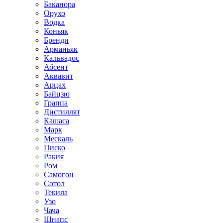
Баканора
Орухо
Водка
Коньяк
Бренди
Арманьяк
Кальвадос
Абсент
Аквавит
Арцах
Байцзю
Граппа
Дистиллят
Кашаса
Марк
Мескаль
Писко
Ракия
Ром
Самогон
Сотол
Текила
Узо
Чача
Шнапс