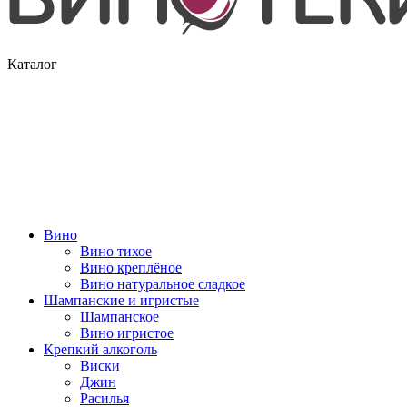
Каталог
Вино
Вино тихое
Вино креплёное
Вино натуральное сладкое
Шампанские и игристые
Шампанское
Вино игристое
Крепкий алкоголь
Виски
Джин
Расилья