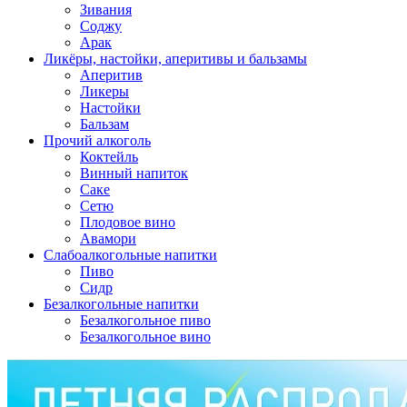
Зивания
Соджу
Арак
Ликёры, настойки, аперитивы и бальзамы
Аперитив
Ликеры
Настойки
Бальзам
Прочий алкоголь
Коктейль
Винный напиток
Саке
Сетю
Плодовое вино
Авамори
Слабоалкогольные напитки
Пиво
Сидр
Безалкогольные напитки
Безалкогольное пиво
Безалкогольное вино