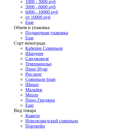
1000 - 3000 руб
3000 - 6000 руб
6000 - 10000 руб
от 10000 руб
Еще
Объем и упаковка
Подарочная упаковка
Еще
Сорт винограда
Каберне Совиньон
Шардоне
Санджовезе
Темпранильо
Пино Нуар
Рислинг
Совиньон блан
Шираз
Мальбек
Мерло
Пино Гриджио
Еще
Вид товара
Кьянти
Новозеландский совиньон
Портвейн