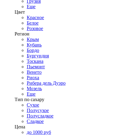
Грузия
Еще
Цвет
Красное
Белое
Розовое
Регион
Крым
Кубань
Бордо
Бургундия
Тоскана
Пьемонт
Венето
Риоха
Рибера дель Дуэро
Мозель
Еще
Тип по сахару
Сухое
Полусухое
Полусладкое
Сладкое
Цена
до 1000 руб