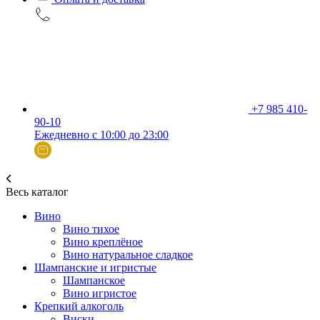
+7 985 410-
90-10
Ежедневно с 10:00 до 23:00
Весь каталог
Вино
Вино тихое
Вино креплёное
Вино натуральное сладкое
Шампанские и игристые
Шампанское
Вино игристое
Крепкий алкоголь
Виски