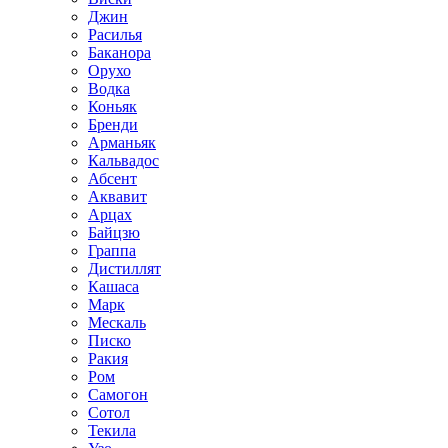
Джин
Расилья
Баканора
Орухо
Водка
Коньяк
Бренди
Арманьяк
Кальвадос
Абсент
Аквавит
Арцах
Байцзю
Граппа
Дистиллят
Кашаса
Марк
Мескаль
Писко
Ракия
Ром
Самогон
Сотол
Текила