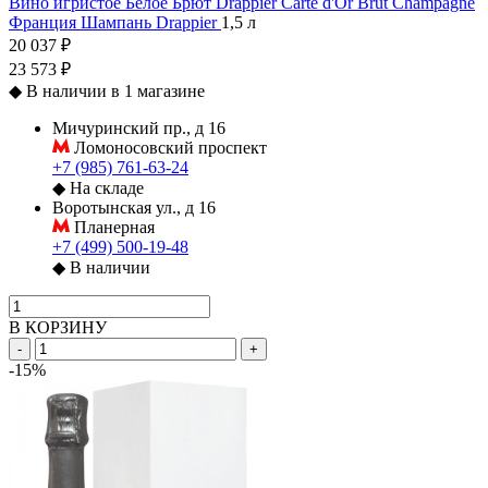
Вино игристое Белое Брют Drappier Carte d'Or Brut Champagne
Франция
Шампань
Drappier
1,5 л
20 037 ₽
23 573 ₽
◆
В наличии в 1 магазине
Мичуринский пр., д 16
Ломоносовский проспект
+7 (985) 761-63-24
◆
На складе
Воротынская ул., д 16
Планерная
+7 (499) 500-19-48
◆
В наличии
В КОРЗИНУ
-
+
-15%