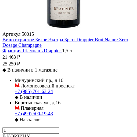
Артикул
50015
Вино игристое Белое Экстра Брют Drappier Brut Nature Zero
Dosage Champagne
Франция
Шампань
Drappier
1,5 л
21 463 ₽
25 250 ₽
◆
В наличии в 1 магазине
Мичуринский пр., д 16
Ломоносовский проспект
+7 (985) 761-63-24
◆
В наличии
Воротынская ул., д 16
Планерная
+7 (499) 500-19-48
◆
На складе
В КОРЗИНУ