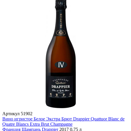
Артикул
51902
Вино игристое Белое Экстра Брют Drappier Quattuor Blanc de
Quatre Blancs Extra Brut Champagne
Франция
Шампань
Drappier
2017
0,75 л