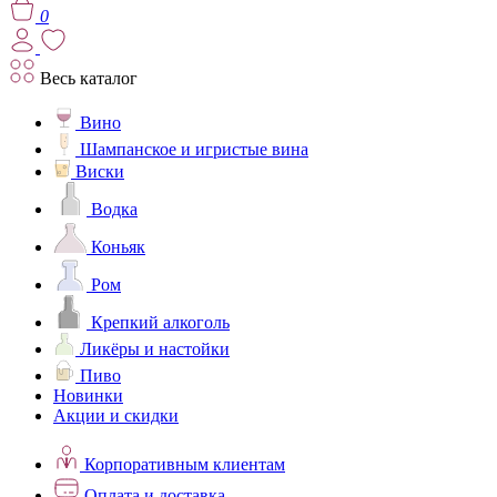
0
Весь каталог
Вино
Шампанское и игристые вина
Виски
Водка
Коньяк
Ром
Крепкий алкоголь
Ликёры и настойки
Пиво
Новинки
Акции и скидки
Корпоративным клиентам
Оплата и доставка