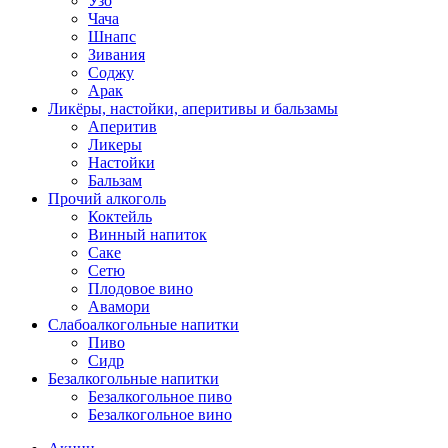
Узо
Чача
Шнапс
Зивания
Соджу
Арак
Ликёры, настойки, аперитивы и бальзамы
Аперитив
Ликеры
Настойки
Бальзам
Прочий алкоголь
Коктейль
Винный напиток
Саке
Сетю
Плодовое вино
Авамори
Слабоалкогольные напитки
Пиво
Сидр
Безалкогольные напитки
Безалкогольное пиво
Безалкогольное вино