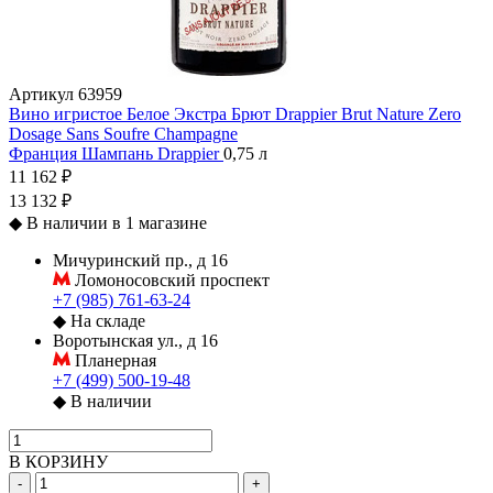
Артикул
63959
Вино игристое Белое Экстра Брют Drappier Brut Nature Zero
Dosage Sans Soufre Champagne
Франция
Шампань
Drappier
0,75 л
11 162 ₽
13 132 ₽
◆
В наличии в 1 магазине
Мичуринский пр., д 16
Ломоносовский проспект
+7 (985) 761-63-24
◆
На складе
Воротынская ул., д 16
Планерная
+7 (499) 500-19-48
◆
В наличии
В КОРЗИНУ
-
+