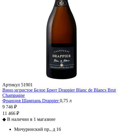
Артикул
51901
Вино игристое Белое Брют Drappier Blanc de Blancs Brut
Champagne
Франция
Шампань
Drappier
0,75 л
9 746 ₽
11 466 ₽
◆
В наличии в 1 магазине
Мичуринский пр., д 16