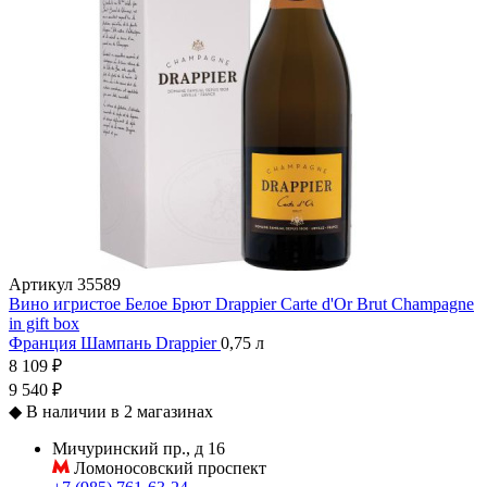
Артикул
35589
Вино игристое Белое Брют Drappier Carte d'Or Brut Champagne
in gift box
Франция
Шампань
Drappier
0,75 л
8 109 ₽
9 540 ₽
◆
В наличии в 2 магазинах
Мичуринский пр., д 16
Ломоносовский проспект