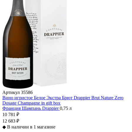
Артикул
35586
Вино игристое Белое Экстра Брют Drappier Brut Nature Zero
Dosage Champagne in gift box
Франция
Шампань
Drappier
0,75 л
10 781 ₽
12 683 ₽
◆
В наличии в 1 магазине