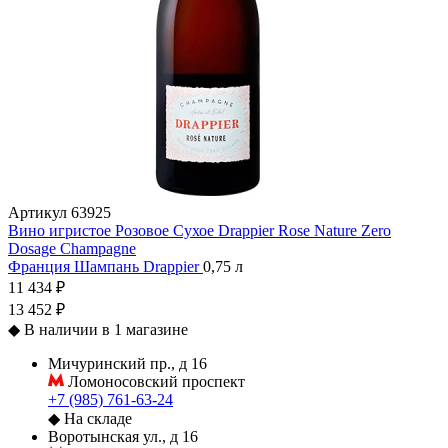
Артикул
63925
Вино игристое Розовое Сухое Drappier Rose Nature Zero
Dosage Champagne
Франция
Шампань
Drappier
0,75 л
11 434 ₽
13 452 ₽
◆
В наличии в 1 магазине
Мичуринский пр., д 16
Ломоносовский проспект
+7 (985) 761-63-24
◆
На складе
Воротынская ул., д 16