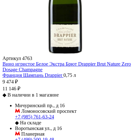
Артикул
4763
Вино игристое Белое Экстра Брют Drappier Brut Nature Zero
Dosage Champagne
Франция
Шампань
Drappier
0,75 л
9 474 ₽
11 146 ₽
◆
В наличии в 1 магазине
Мичуринский пр., д 16
Ломоносовский проспект
+7 (985) 761-63-24
◆
На складе
Воротынская ул., д 16
Планерная
+7 (499) 500-19-48