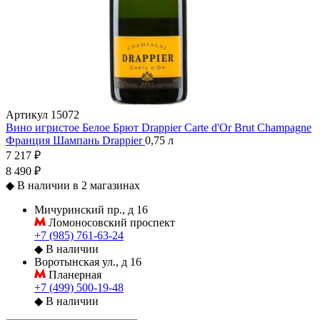
Артикул
15072
Вино игристое Белое Брют Drappier Carte d'Or Brut Champagne
Франция
Шампань
Drappier
0,75 л
7 217 ₽
8 490 ₽
◆
В наличии в 2 магазинах
Мичуринский пр., д 16
Ломоносовский проспект
+7 (985) 761-63-24
◆
В наличии
Воротынская ул., д 16
Планерная
+7 (499) 500-19-48
◆
В наличии