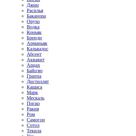
Джин
Расилья
Баканора
Орухо
Водка
Коньяк
Бренди
Арманьяк
Кальвадос
Абсент
Аквавит
Арцах
Байцзю
Граппа
Дистиллят
Кашаса
Марк
Мескаль
Писко
Ракия
Ром
Самогон
Сотол
Текила