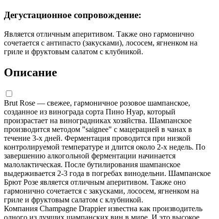
Дегустационное сопровождение:
Является отличным аперитивом. Также оно гармонично
сочетается с антипасто (закусками), лососем, ягненком на
гриле и фруктовым салатом с клубникой.
Описание
Brut Rose — свежее, гармоничное розовое шампанское,
созданное из винограда сорта Пино Нуар, который
произрастает на виноградниках хозяйства. Шампанское
производится методом "saignee" с мацерацией в чанах в
течение 3-х дней. Ферментация проводится при низкой
контролируемой температуре и длится около 2-х недель. По
завершению алкогольной ферментации начинается
малолактическая. После бутилирования шампанское
выдерживается 2-3 года в погребах винодельни. Шампанское
Брют Розе является отличным аперитивом. Также оно
гармонично сочетается с закусками, лососем, ягненком на
гриле и фруктовым салатом с клубникой.
Компания Champagne Drappier известна как производитель
одного из лучших шампанских вин в мире. И это высокое