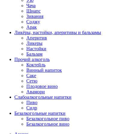
Узо
Чача
Шнапс
Зивания
Соджу
Арак
Ликёры, настойки, аперитивы и бальзамы
Аперитив
Ликеры
Настойки
Бальзам
Прочий алкоголь
Коктейль
Винный напиток
Саке
Сетю
Плодовое вино
Авамори
Слабоалкогольные напитки
Пиво
Сидр
Безалкогольные напитки
Безалкогольное пиво
Безалкогольное вино