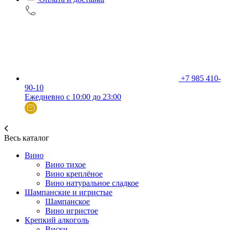
+7 985 410-
90-10
Ежедневно с 10:00 до 23:00
Весь каталог
Вино
Вино тихое
Вино креплёное
Вино натуральное сладкое
Шампанские и игристые
Шампанское
Вино игристое
Крепкий алкоголь
Виски