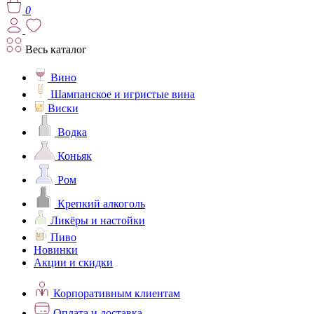
0
Весь каталог
Вино
Шампанское и игристые вина
Виски
Водка
Коньяк
Ром
Крепкий алкоголь
Ликёры и настойки
Пиво
Новинки
Акции и скидки
Корпоративным клиентам
Оплата и доставка