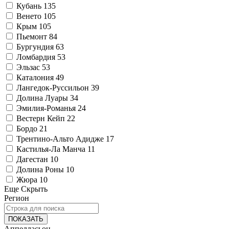
Кубань
135
Венето
105
Крым
105
Пьемонт
84
Бургундия
63
Ломбардия
53
Эльзас
53
Каталония
49
Лангедок-Руссильон
39
Долина Луары
34
Эмилия-Романья
24
Вестерн Кейп
22
Бордо
21
Трентино-Альто Адидже
17
Кастилья-Ла Манча
11
Дагестан
10
Долина Роны
10
Жюра
10
Еще
Скрыть
Регион
ПОКАЗАТЬ
Аппелласьон