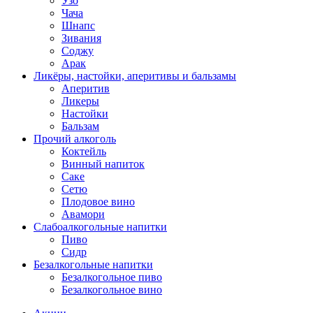
Узо
Чача
Шнапс
Зивания
Соджу
Арак
Ликёры, настойки, аперитивы и бальзамы
Аперитив
Ликеры
Настойки
Бальзам
Прочий алкоголь
Коктейль
Винный напиток
Саке
Сетю
Плодовое вино
Авамори
Слабоалкогольные напитки
Пиво
Сидр
Безалкогольные напитки
Безалкогольное пиво
Безалкогольное вино