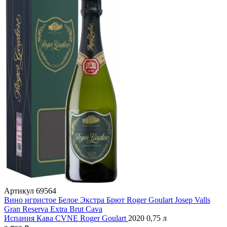
Артикул
69564
Вино игристое Белое Экстра Брют Roger Goulart Josep Valls
Gran Reserva Extra Brut Cava
Испания
Кава
CVNE
Roger Goulart
2020
0,75 л