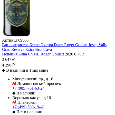
Артикул
69566
Вино игристое Белое Экстра Брют Roger Goulart Josep Valls
Gran Reserva Extra Brut Cava
Испания
Кава
CVNE
Roger Goulart
2020
0,75 л
3 647 ₽
4 290 ₽
◆
В наличии в 1 магазине
Мичуринский пр., д 16
Ломоносовский проспект
+7 (985) 761-63-24
◆
В наличии
Воротынская ул., д 16
Планерная
+7 (499) 500-19-48
◆
Нет в наличии