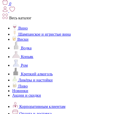
0
Весь каталог
Вино
Шампанское и игристые вина
Виски
Водка
Коньяк
Ром
Крепкий алкоголь
Ликёры и настойки
Пиво
Новинки
Акции и скидки
Корпоративным клиентам
Оплата и доставка