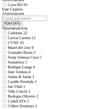
Cava DO
93
Еще
Скрыть
Аппелласьон
ПОКАЗАТЬ
Производитель
Codorniu
22
Garcia Carrion
12
CVNE
10
Maset del Lleo
9
Gonzalez Byass
5
Josep Ventosa Cava
5
Sumarroca
5
Bodegas Langa
4
Jane Ventura
4
Alsina & Sarda
3
Castillo Perelada
3
Jan Vidal
3
Villa Conchi
3
Bodegas Oliveros
2
Castell d'Or
2
Cellers Domenys
2