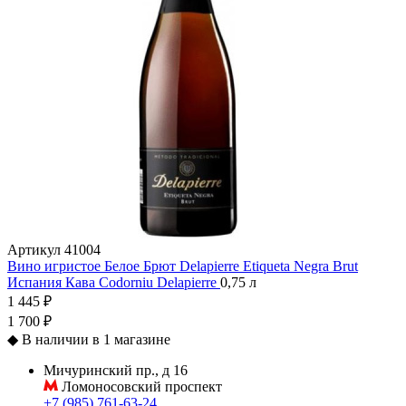
Артикул
41004
Вино игристое Белое Брют Delapierre Etiqueta Negra Brut
Испания
Кава
Codorniu
Delapierre
0,75 л
1 445 ₽
1 700 ₽
◆
В наличии в 1 магазине
Мичуринский пр., д 16
Ломоносовский проспект
+7 (985) 761-63-24