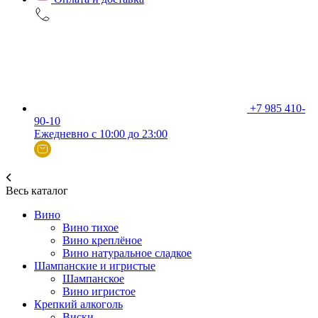
+7 985 410-
90-10
Ежедневно с 10:00 до 23:00
Весь каталог
Вино
Вино тихое
Вино креплёное
Вино натуральное сладкое
Шампанские и игристые
Шампанское
Вино игристое
Крепкий алкоголь
Виски