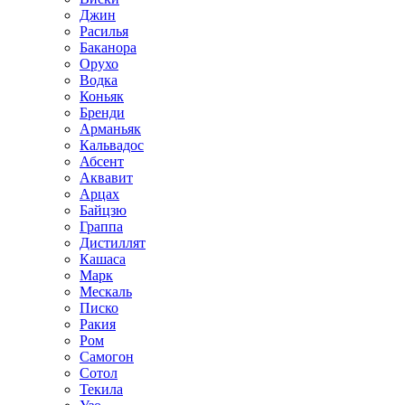
Джин
Расилья
Баканора
Орухо
Водка
Коньяк
Бренди
Арманьяк
Кальвадос
Абсент
Аквавит
Арцах
Байцзю
Граппа
Дистиллят
Кашаса
Марк
Мескаль
Писко
Ракия
Ром
Самогон
Сотол
Текила