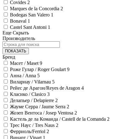
Covides
2
Marques de la Concordia
2
Bodegas San Valero
1
Bonaval
1
Castel Sant Antoni
1
Еще
Скрыть
Производитель
ПОКАЗАТЬ
Бренд
Масет / Maset
9
Роже Гулар / Roger Goulart
9
Анна / Anna
5
Виларнау / Vilarnau
5
Рейес де Арагон/Reyes de Aragon
4
Класико / Clasico
3
Делапьер / Delapierre
2
Жауме Серра / Jaume Serra
2
Жозеп Вентоса / Josep Ventosa
2
Кастель де ла Команда / Castell de la Comanda
2
Трес Наус / Tres Naus
2
Ферриоль/Ferriol
2
Винарт / Vinart
1