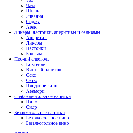
Узо
Чача
Шнапс
Зивания
Соджу
Арак
Ликёры, настойки, аперитивы и бальзамы
Аперитив
Ликеры
Настойки
Бальзам
Прочий алкоголь
Коктейль
Винный напиток
Саке
Сетю
Плодовое вино
Авамори
Слабоалкогольные напитки
Пиво
Сидр
Безалкогольные напитки
Безалкогольное пиво
Безалкогольное вино