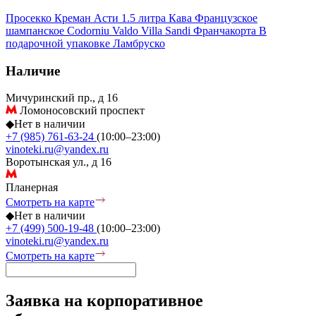
Просекко
Креман
Асти
1.5 литра
Кава
Французское
шампанское
Codorniu
Valdo
Villa Sandi
Франчакорта
В
подарочной упаковке
Ламбруско
Наличие
Мичуринский пр., д 16
Ломоносовский проспект
◆
Нет в наличии
+7 (985) 761-63-24
(10:00–23:00)
vinoteki.ru@yandex.ru
Воротынская ул., д 16
Планерная
Смотреть на карте
◆
Нет в наличии
+7 (499) 500-19-48
(10:00–23:00)
vinoteki.ru@yandex.ru
Смотреть на карте
Заявка на корпоративное