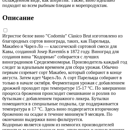
охлажденном виде, как аперитив. Также, вино идеально
подходит ко всем рыбным блюдам и морепродуктам.
Описание
Игристое белое вино "Codorniu" Clasico Brut изготовлено из
благородных сортов винограда, таких, как Парельяда,
Макабео и Чарел-Ло — классической сортовой смеси для
Кавы, созданной Josep Raventós в 1872 году. Виноград для
создания вина "Кодорнью" собирается с лучших
виноградников Средиземноморья. Производитель каждый год
следит за идеальным временем для сбора урожая. Обычно
первым созревает сорт Макабео, который собирают в конце
августа. Затем идет Чарел-Ло. А сорт Парельяда собирают в
только в начале октября. Ферментация урожая с добавлением
дрожжей проходит при температуре 15-17 °С. По завершении
процесса брожения происходит смешивание и розлив по
бутылкам с добавлением тиражного ликера. Бутылки
помещаются в специальные подвалы, где поддерживается
температура в 17 °С. Здесь вино подвергается вторичному
брожению на осадке в течение минимум 9 месяцев. По
окончании выдержки вино фильтруется.
Кодорнью является одним из немногих производителей
игристых высококлассных вин, открывших и использующих