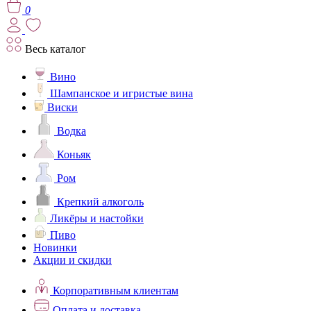
0
Весь каталог
Вино
Шампанское и игристые вина
Виски
Водка
Коньяк
Ром
Крепкий алкоголь
Ликёры и настойки
Пиво
Новинки
Акции и скидки
Корпоративным клиентам
Оплата и доставка