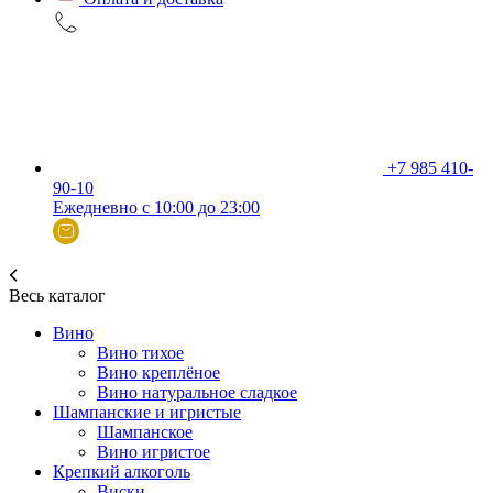
+7 985 410-
90-10
Ежедневно с 10:00 до 23:00
Весь каталог
Вино
Вино тихое
Вино креплёное
Вино натуральное сладкое
Шампанские и игристые
Шампанское
Вино игристое
Крепкий алкоголь
Виски