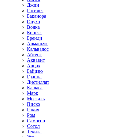
Джин
Расилья
Баканора
Орухо
Водка
Коньяк
Бренди
Арманьяк
Кальвадос
Абсент
Аквавит
Арцах
Байцзю
Граппа
Дистиллят
Кашаса
Марк
Мескаль
Писко
Ракия
Ром
Самогон
Сотол
Текила