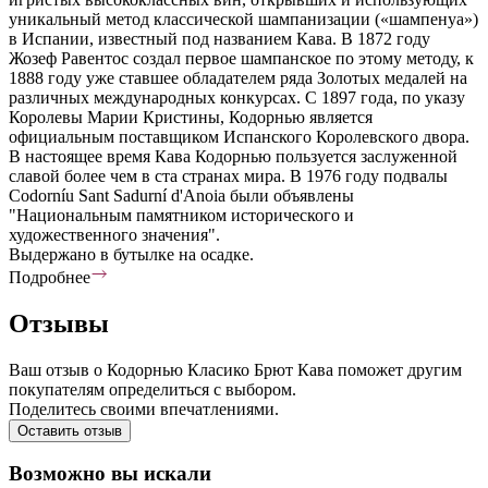
уникальный метод классической шампанизации («шампенуа»)
в Испании, известный под названием Кава. В 1872 году
Жозеф Равентос создал первое шампанское по этому методу, к
1888 году уже ставшее обладателем ряда Золотых медалей на
различных международных конкурсах. С 1897 года, по указу
Королевы Марии Кристины, Кодорнью является
официальным поставщиком Испанского Королевского двора.
В настоящее время Кава Кодорнью пользуется заслуженной
славой более чем в ста странах мира. В 1976 году подвалы
Codorníu Sant Sadurní d'Anoia были объявлены
"Национальным памятником исторического и
художественного значения".
Выдержано в бутылке на осадке.
Подробнее
Отзывы
Ваш отзыв о Кодорнью Класико Брют Кава поможет другим
покупателям определиться с выбором.
Поделитесь своими впечатлениями.
Оставить отзыв
Возможно вы искали