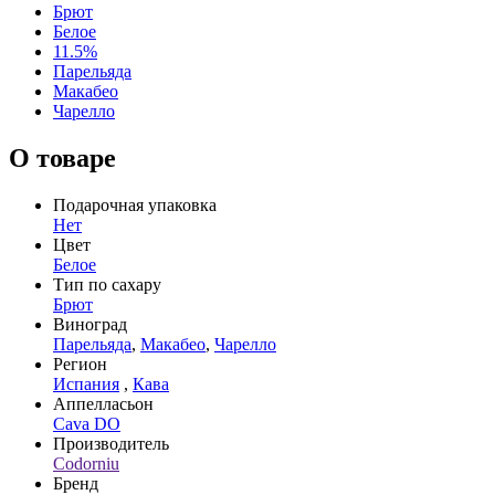
Брют
Белое
11.5%
Парельяда
Макабео
Чарелло
О товаре
Подарочная упаковка
Нет
Цвет
Белое
Тип по сахару
Брют
Виноград
Парельяда
,
Макабео
,
Чарелло
Регион
Испания
,
Кава
Аппелласьон
Cava DO
Производитель
Codorniu
Бренд