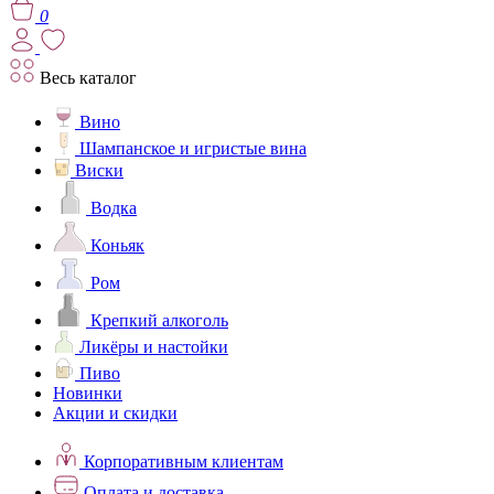
0
Весь каталог
Вино
Шампанское и игристые вина
Виски
Водка
Коньяк
Ром
Крепкий алкоголь
Ликёры и настойки
Пиво
Новинки
Акции и скидки
Корпоративным клиентам
Оплата и доставка