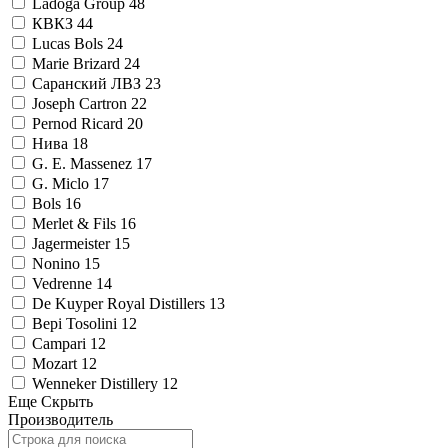
Ladoga Group
48
КВКЗ
44
Lucas Bols
24
Marie Brizard
24
Саранский ЛВЗ
23
Joseph Cartron
22
Pernod Ricard
20
Нива
18
G. E. Massenez
17
G. Miclo
17
Bols
16
Merlet & Fils
16
Jagermeister
15
Nonino
15
Vedrenne
14
De Kuyper Royal Distillers
13
Bepi Tosolini
12
Campari
12
Mozart
12
Wenneker Distillery
12
Еще
Скрыть
Производитель