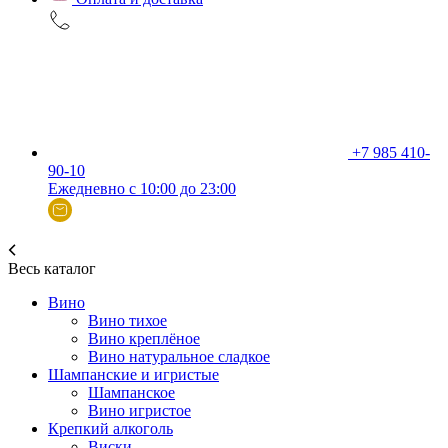
+7 985 410-
90-10
Ежедневно с 10:00 до 23:00
Весь каталог
Вино
Вино тихое
Вино креплёное
Вино натуральное сладкое
Шампанские и игристые
Шампанское
Вино игристое
Крепкий алкоголь
Виски