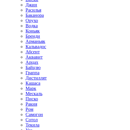
Джин
Расилья
Баканора
Орухо
Водка
Коньяк
Бренди
Арманьяк
Кальвадос
Абсент
Аквавит
Арцах
Байцзю
Граппа
Дистиллят
Кашаса
Марк
Мескаль
Писко
Ракия
Ром
Самогон
Сотол
Текила