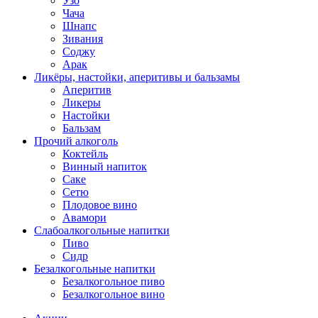
Узо
Чача
Шнапс
Зивания
Соджу
Арак
Ликёры, настойки, аперитивы и бальзамы
Аперитив
Ликеры
Настойки
Бальзам
Прочий алкоголь
Коктейль
Винный напиток
Саке
Сетю
Плодовое вино
Авамори
Слабоалкогольные напитки
Пиво
Сидр
Безалкогольные напитки
Безалкогольное пиво
Безалкогольное вино