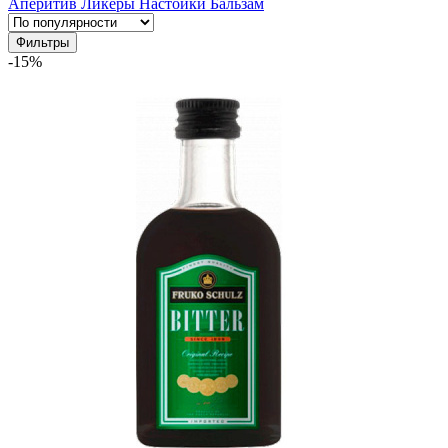
Аперитив
Ликеры
Настойки
Бальзам
Фильтры
-15%