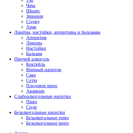
Узо
Чача
Шнапс
Зивания
Соджу
Арак
Ликёры, настойки, аперитивы и бальзамы
Аперитив
Ликеры
Настойки
Бальзам
Прочий алкоголь
Коктейль
Винный напиток
Саке
Сетю
Плодовое вино
Авамори
Слабоалкогольные напитки
Пиво
Сидр
Безалкогольные напитки
Безалкогольное пиво
Безалкогольное вино