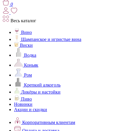
0
Весь каталог
Вино
Шампанское и игристые вина
Виски
Водка
Коньяк
Ром
Крепкий алкоголь
Ликёры и настойки
Пиво
Новинки
Акции и скидки
Корпоративным клиентам
Оплата и доставка