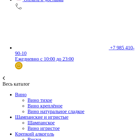
+7 985 410-
90-10
Ежедневно с 10:00 до 23:00
Весь каталог
Вино
Вино тихое
Вино креплёное
Вино натуральное сладкое
Шампанские и игристые
Шампанское
Вино игристое
Крепкий алкоголь
Виски