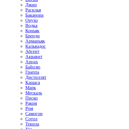
Джин
Расилья
Баканора
Орухо
Водка
Коньяк
Бренди
Арманьяк
Кальвадос
Абсент
Аквавит
Арцах
Байцзю
Граппа
Дистиллят
Кашаса
Марк
Мескаль
Писко
Ракия
Ром
Самогон
Сотол
Текила