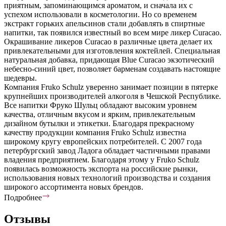
приятным, запоминающимся ароматом, и сначала их с
успехом использовали в косметологии. Но со временем
экстракт горьких апельсинов стали добавлять в спиртные
напитки, так появился известный во всем мире ликер Curacao.
Окрашивание ликеров Curacao в различные цвета делает их
привлекательными для изготовления коктейлей. Специальная
натуральная добавка, придающая Blue Curacao экзотический
небесно-синий цвет, позволяет барменам создавать настоящие
шедевры.
Компания Fruko Schulz уверенно занимает позиции в пятерке
крупнейших производителей алкоголя в Чешской Республике.
Все напитки Фруко Шульц обладают высоким уровнем
качества, отличным вкусом и ярким, привлекательным
дизайном бутылки и этикетки. Благодаря прекрасному
качеству продукции компания Fruko Schulz известна
широкому кругу европейских потребителей. С 2007 года
петербургский завод Ладога обладает частичными правами
владения предприятием. Благодаря этому у Fruko Schulz
появилась возможность экспорта на российские рынки,
использования новых технологий производства и создания
широкого ассортимента новых брендов.
Подробнее
Отзывы