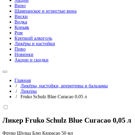
Акции
Вино
Шампанское и игристые вина
Виски
Водка
Коньяк
Ром
Крепкий алкоголь
Ликёры и настойки
Пиво
Новинки
Акции и скидки
Главная
/
Ликёры, настойки, аперитивы и бальзамы
/
Ликеры
/
Fruko Schulz Blue Curacao 0.05 л
Ликер Fruko Schulz Blue Curacao
0,05 л
Фруко Шульц Блю Кюрасао 50 мл