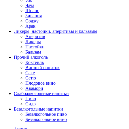
Узо
Чача
Шнапс
Зивания
Соджу
Арак
Ликёры, настойки, аперитивы и бальзамы
Аперитив
Ликеры
Настойки
Бальзам
Прочий алкоголь
Коктейль
Винный напиток
Саке
Сетю
Плодовое вино
Авамори
Слабоалкогольные напитки
Пиво
Сидр
Безалкогольные напитки
Безалкогольное пиво
Безалкогольное вино