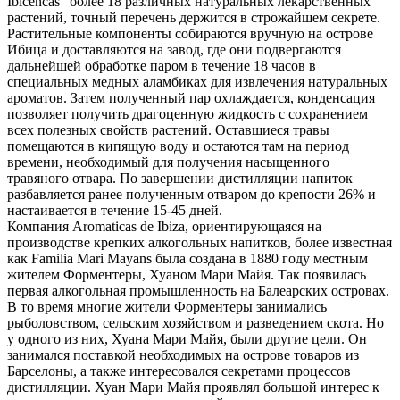
Ibicencas" более 18 различных натуральных лекарственных
растений, точный перечень держится в строжайшем секрете.
Растительные компоненты собираются вручную на острове
Ибица и доставляются на завод, где они подвергаются
дальнейшей обработке паром в течение 18 часов в
специальных медных аламбиках для извлечения натуральных
ароматов. Затем полученный пар охлаждается, конденсация
позволяет получить драгоценную жидкость с сохранением
всех полезных свойств растений. Оставшиеся травы
помещаются в кипящую воду и остаются там на период
времени, необходимый для получения насыщенного
травяного отвара. По завершении дистилляции напиток
разбавляется ранее полученным отваром до крепости 26% и
настаивается в течение 15-45 дней.
Компания Aromaticas de Ibiza, ориентирующаяся на
производстве крепких алкогольных напитков, более известная
как Familia Mari Mayans была создана в 1880 году местным
жителем Форментеры, Хуаном Мари Майя. Так появилась
первая алкогольная промышленность на Балеарских островах.
В то время многие жители Форментеры занимались
рыболовством, сельским хозяйством и разведением скота. Но
у одного из них, Хуана Мари Майя, были другие цели. Он
занимался поставкой необходимых на острове товаров из
Барселоны, а также интересовался секретами процессов
дистилляции. Хуан Мари Майя проявлял большой интерес к