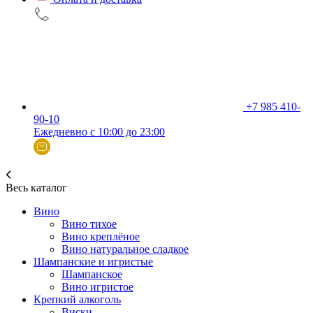
+7 985 410-
90-10
Ежедневно с 10:00 до 23:00
Весь каталог
Вино
Вино тихое
Вино креплёное
Вино натуральное сладкое
Шампанские и игристые
Шампанское
Вино игристое
Крепкий алкоголь
Виски