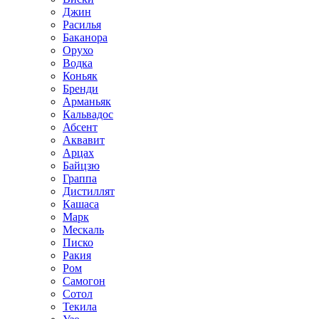
Джин
Расилья
Баканора
Орухо
Водка
Коньяк
Бренди
Арманьяк
Кальвадос
Абсент
Аквавит
Арцах
Байцзю
Граппа
Дистиллят
Кашаса
Марк
Мескаль
Писко
Ракия
Ром
Самогон
Сотол
Текила