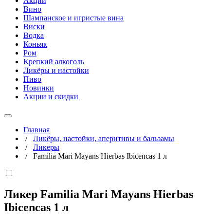
Акции
Вино
Шампанское и игристые вина
Виски
Водка
Коньяк
Ром
Крепкий алкоголь
Ликёры и настойки
Пиво
Новинки
Акции и скидки
Главная
/
Ликёры, настойки, аперитивы и бальзамы
/
Ликеры
/
Familia Mari Mayans Hierbas Ibicencas 1 л
Ликер Familia Mari Mayans Hierbas
Ibicencas
1 л