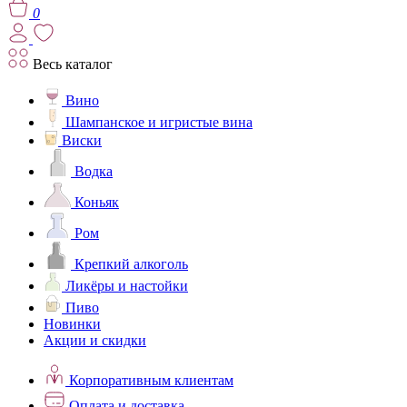
0
Весь каталог
Вино
Шампанское и игристые вина
Виски
Водка
Коньяк
Ром
Крепкий алкоголь
Ликёры и настойки
Пиво
Новинки
Акции и скидки
Корпоративным клиентам
Оплата и доставка