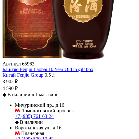
Артикул
65963
Байцзю Fenjiu Laobai 10 Year Old in gift box
Китай
Fenjiu Group
0,5 л
3 902 ₽
4 590 ₽
◆
В наличии в 1 магазине
Мичуринский пр., д 16
Ломоносовский проспект
+7 (985) 761-63-24
◆
В наличии
Воротынская ул., д 16
Планерная
+7 (499) 500-19-48