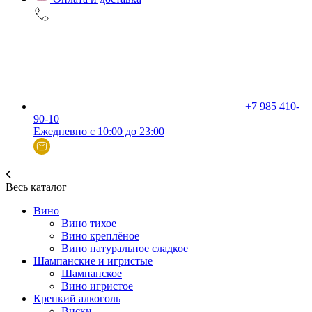
+7 985 410-
90-10
Ежедневно с 10:00 до 23:00
Весь каталог
Вино
Вино тихое
Вино креплёное
Вино натуральное сладкое
Шампанские и игристые
Шампанское
Вино игристое
Крепкий алкоголь
Виски