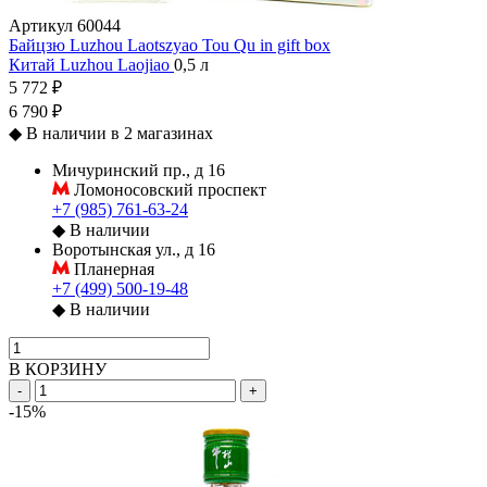
Артикул
60044
Байцзю Luzhou Laotszyao Tou Qu in gift box
Китай
Luzhou Laojiao
0,5 л
5 772 ₽
6 790 ₽
◆
В наличии в 2 магазинах
Мичуринский пр., д 16
Ломоносовский проспект
+7 (985) 761-63-24
◆
В наличии
Воротынская ул., д 16
Планерная
+7 (499) 500-19-48
◆
В наличии
В КОРЗИНУ
-
+
-15%