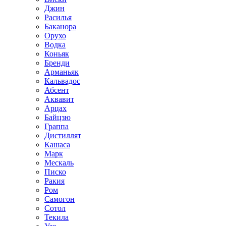
Джин
Расилья
Баканора
Орухо
Водка
Коньяк
Бренди
Арманьяк
Кальвадос
Абсент
Аквавит
Арцах
Байцзю
Граппа
Дистиллят
Кашаса
Марк
Мескаль
Писко
Ракия
Ром
Самогон
Сотол
Текила