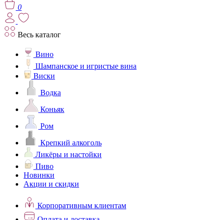
0
Весь каталог
Вино
Шампанское и игристые вина
Виски
Водка
Коньяк
Ром
Крепкий алкоголь
Ликёры и настойки
Пиво
Новинки
Акции и скидки
Корпоративным клиентам
Оплата и доставка