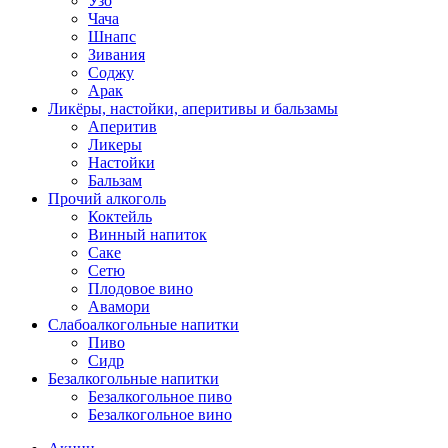
Узо
Чача
Шнапс
Зивания
Соджу
Арак
Ликёры, настойки, аперитивы и бальзамы
Аперитив
Ликеры
Настойки
Бальзам
Прочий алкоголь
Коктейль
Винный напиток
Саке
Сетю
Плодовое вино
Авамори
Слабоалкогольные напитки
Пиво
Сидр
Безалкогольные напитки
Безалкогольное пиво
Безалкогольное вино