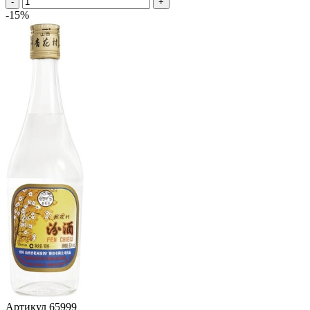
-
+
-15%
Артикул
65999