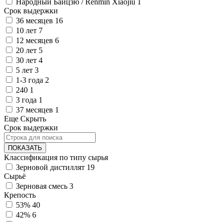
Народный Байцзю / Renmin Xiaojiu
1
Срок выдержки
36 месяцев
16
10 лет
7
12 месяцев
6
20 лет
5
30 лет
4
5 лет
3
1-3 года
2
240
1
3 года
1
37 месяцев
1
Еще
Скрыть
Срок выдержки
ПОКАЗАТЬ
Классификация по типу сырья
Зерновой дистиллят
19
Сырьё
Зерновая смесь
3
Крепость
53%
40
42%
6