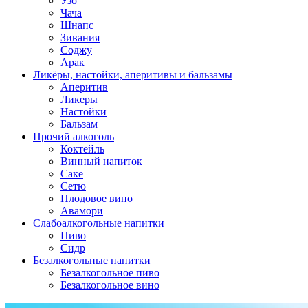
Узо
Чача
Шнапс
Зивания
Соджу
Арак
Ликёры, настойки, аперитивы и бальзамы
Аперитив
Ликеры
Настойки
Бальзам
Прочий алкоголь
Коктейль
Винный напиток
Саке
Сетю
Плодовое вино
Авамори
Слабоалкогольные напитки
Пиво
Сидр
Безалкогольные напитки
Безалкогольное пиво
Безалкогольное вино