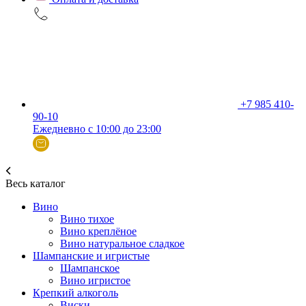
+7 985 410-
90-10
Ежедневно с 10:00 до 23:00
Весь каталог
Вино
Вино тихое
Вино креплёное
Вино натуральное сладкое
Шампанские и игристые
Шампанское
Вино игристое
Крепкий алкоголь
Виски