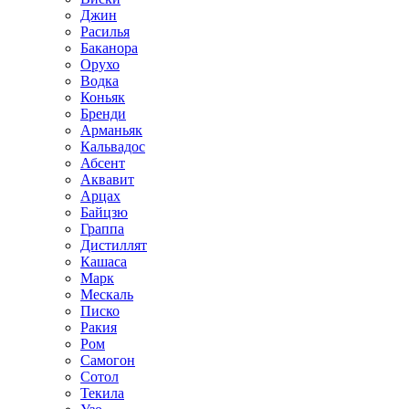
Джин
Расилья
Баканора
Орухо
Водка
Коньяк
Бренди
Арманьяк
Кальвадос
Абсент
Аквавит
Арцах
Байцзю
Граппа
Дистиллят
Кашаса
Марк
Мескаль
Писко
Ракия
Ром
Самогон
Сотол
Текила