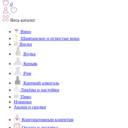
0
Весь каталог
Вино
Шампанское и игристые вина
Виски
Водка
Коньяк
Ром
Крепкий алкоголь
Ликёры и настойки
Пиво
Новинки
Акции и скидки
Корпоративным клиентам
Оплата и доставка