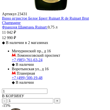
Артикул
23431
Вино игристое Белое Брют Ruinart R de Ruinart Brut
Champagne
Франция
Шампань
Ruinart
0,75 л
11 042 ₽
12 990 ₽
◆
В наличии в 2 магазинах
Мичуринский пр., д 16
Ломоносовский проспект
+7 (985) 761-63-24
◆
В наличии
Воротынская ул., д 16
Планерная
+7 (499) 500-19-48
◆
В наличии
В КОРЗИНУ
-
+
-15%