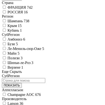
Страна
ФРАНЦИЯ
742
РОССИЯ
16
Регион
Шампань
738
Крым
15
Кубань
1
СубРегион
Амбоннэ
6
Бузи
5
Ле-Мениль-сюр-Оже
5
Майи
5
Полизи
3
Шиньи-ле-Роз
3
Верзене
1
Еще
Скрыть
СубРегион
ПОКАЗАТЬ
Аппелласьон
Champagne AOC
676
Производитель
Lanson
36