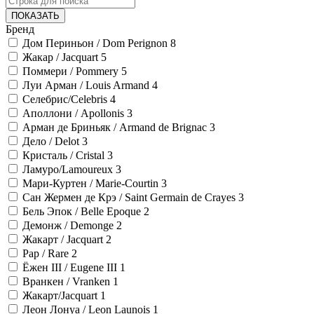
ПОКАЗАТЬ
Бренд
Дом Периньон / Dom Perignon
8
Жакар / Jacquart
5
Поммери / Pommery
5
Луи Арман / Louis Armand
4
Селебрис/Celebris
4
Аполлони / Apollonis
3
Арман де Бриньяк / Armand de Brignac
3
Дело / Delot
3
Кристаль / Cristal
3
Ламуро/Lamoureux
3
Мари-Куртен / Marie-Courtin
3
Сан Жермен де Крэ / Saint Germain de Crayes
3
Бель Эпок / Belle Epoque
2
Демонж / Demonge
2
Жакарт / Jacquart
2
Рар / Rare
2
Ёжен III / Eugene III
1
Вранкен / Vranken
1
Жакарт/Jacquart
1
Леон Лонуа / Leon Launois
1