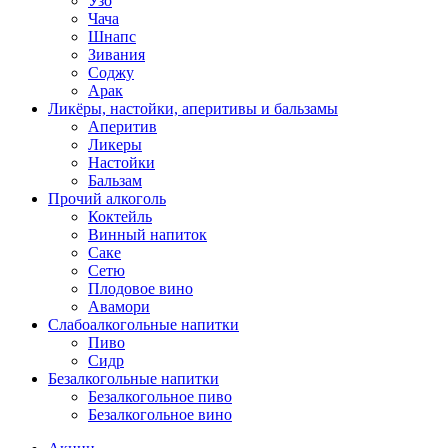
Узо
Чача
Шнапс
Зивания
Соджу
Арак
Ликёры, настойки, аперитивы и бальзамы
Аперитив
Ликеры
Настойки
Бальзам
Прочий алкоголь
Коктейль
Винный напиток
Саке
Сетю
Плодовое вино
Авамори
Слабоалкогольные напитки
Пиво
Сидр
Безалкогольные напитки
Безалкогольное пиво
Безалкогольное вино