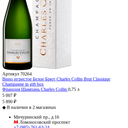
Артикул
70264
Вино игристое Белое Брют Charles Collin Brut Classique
Champagne in gift box
Франция
Шампань
Charles Collin
0,75 л
5 007 ₽
5 890 ₽
◆
В наличии в 2 магазинах
Мичуринский пр., д 16
Ломоносовский проспект
+7 (985) 761-63-24