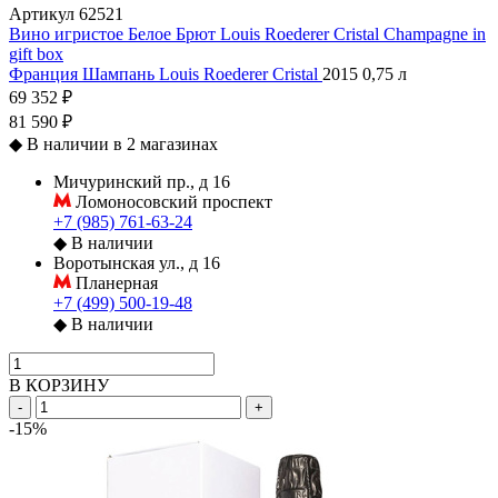
Артикул
62521
Вино игристое Белое Брют Louis Roederer Cristal Champagne in
gift box
Франция
Шампань
Louis Roederer
Cristal
2015
0,75 л
69 352 ₽
81 590 ₽
◆
В наличии в 2 магазинах
Мичуринский пр., д 16
Ломоносовский проспект
+7 (985) 761-63-24
◆
В наличии
Воротынская ул., д 16
Планерная
+7 (499) 500-19-48
◆
В наличии
В КОРЗИНУ
-
+
-15%