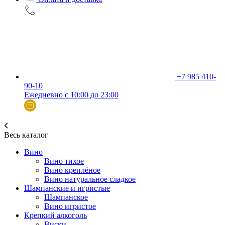
+7 985 410-
90-10
Ежедневно с 10:00 до 23:00
Весь каталог
Вино
Вино тихое
Вино креплёное
Вино натуральное сладкое
Шампанские и игристые
Шампанское
Вино игристое
Крепкий алкоголь
Виски