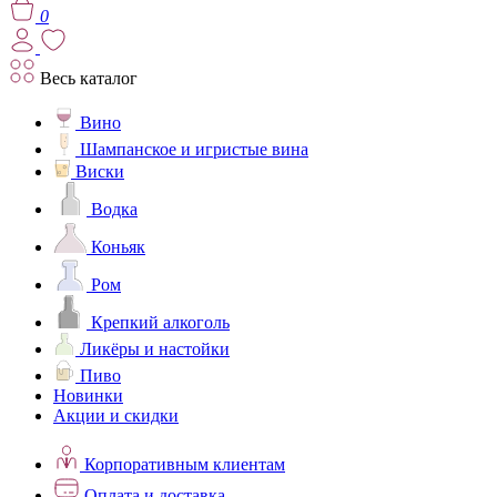
0
Весь каталог
Вино
Шампанское и игристые вина
Виски
Водка
Коньяк
Ром
Крепкий алкоголь
Ликёры и настойки
Пиво
Новинки
Акции и скидки
Корпоративным клиентам
Оплата и доставка