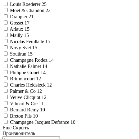
Louis Roederer
25
Moet & Chandon
22
Drappier
21
Gosset
17
Arlaux
15
Mailly
15
Nicolas Feuillatte
15
Novy Svet
15
Soutiran
15
Champagne Rodez
14
Nathalie Falmet
14
Philippe Gonet
14
Brimoncourt
12
Charles Heidsieck
12
Palmer & Co
12
Veuve Clicquot
12
Vilmart & Cie
11
Bernard Remy
10
Breton Fils
10
Champagne Jacques Defrance
10
Еще
Скрыть
Производитель