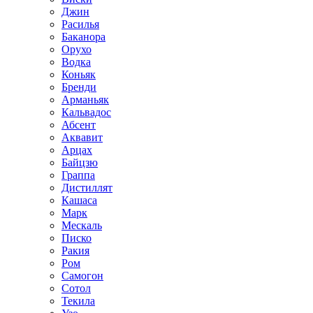
Джин
Расилья
Баканора
Орухо
Водка
Коньяк
Бренди
Арманьяк
Кальвадос
Абсент
Аквавит
Арцах
Байцзю
Граппа
Дистиллят
Кашаса
Марк
Мескаль
Писко
Ракия
Ром
Самогон
Сотол
Текила