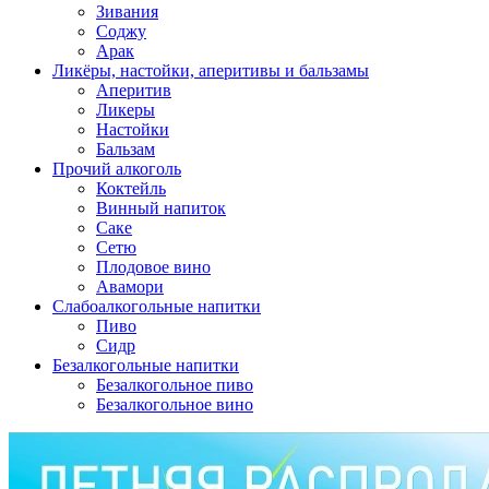
Зивания
Соджу
Арак
Ликёры, настойки, аперитивы и бальзамы
Аперитив
Ликеры
Настойки
Бальзам
Прочий алкоголь
Коктейль
Винный напиток
Саке
Сетю
Плодовое вино
Авамори
Слабоалкогольные напитки
Пиво
Сидр
Безалкогольные напитки
Безалкогольное пиво
Безалкогольное вино