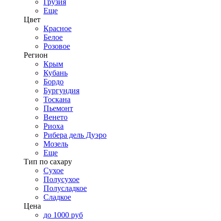
Грузия
Еще
Цвет
Красное
Белое
Розовое
Регион
Крым
Кубань
Бордо
Бургундия
Тоскана
Пьемонт
Венето
Риоха
Рибера дель Дуэро
Мозель
Еще
Тип по сахару
Сухое
Полусухое
Полусладкое
Сладкое
Цена
до 1000 руб