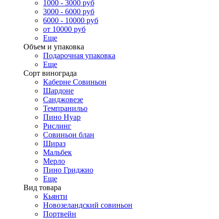
1000 - 3000 руб
3000 - 6000 руб
6000 - 10000 руб
от 10000 руб
Еще
Объем и упаковка
Подарочная упаковка
Еще
Сорт винограда
Каберне Совиньон
Шардоне
Санджовезе
Темпранильо
Пино Нуар
Рислинг
Совиньон блан
Шираз
Мальбек
Мерло
Пино Гриджио
Еще
Вид товара
Кьянти
Новозеландский совиньон
Портвейн