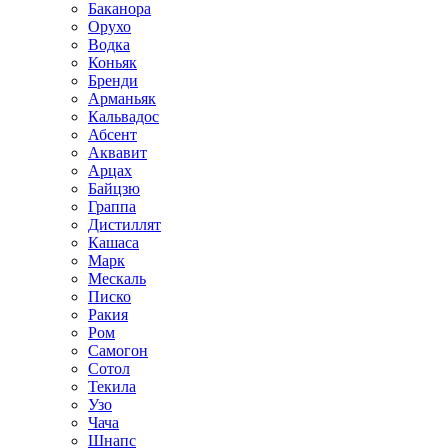
Баканора
Орухо
Водка
Коньяк
Бренди
Арманьяк
Кальвадос
Абсент
Аквавит
Арцах
Байцзю
Граппа
Дистиллят
Кашаса
Марк
Мескаль
Писко
Ракия
Ром
Самогон
Сотол
Текила
Узо
Чача
Шнапс