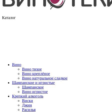
Каталог
Вино
Вино тихое
Вино креплёное
Вино натуральное сладкое
Шампанские и игристые
Шампанское
Вино игристое
Крепкий алкоголь
Виски
Джин
Расилья