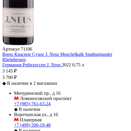
Артикул
71106
Вино Красное Сухое J. Neus Muschelkalk Spatburgunder
Rheinhessen
Германия
Рейнхессен
J. Neus
2022
0,75 л
3 145 ₽
3 700 ₽
◆
В наличии в 2 магазинах
Мичуринский пр., д 16
Ломоносовский проспект
+7 (985) 761-63-24
◆
В наличии
Воротынская ул., д 16
Планерная
+7 (499) 500-19-48
◆
В наличии