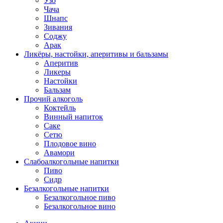
Узо
Чача
Шнапс
Зивания
Соджу
Арак
Ликёры, настойки, аперитивы и бальзамы
Аперитив
Ликеры
Настойки
Бальзам
Прочий алкоголь
Коктейль
Винный напиток
Саке
Сетю
Плодовое вино
Авамори
Слабоалкогольные напитки
Пиво
Сидр
Безалкогольные напитки
Безалкогольное пиво
Безалкогольное вино