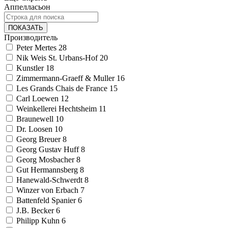
Аппелласьон
ПОКАЗАТЬ
Производитель
Peter Mertes
28
Nik Weis St. Urbans-Hof
20
Kunstler
18
Zimmermann-Graeff & Muller
16
Les Grands Chais de France
15
Carl Loewen
12
Weinkellerei Hechtsheim
11
Braunewell
10
Dr. Loosen
10
Georg Breuer
8
Georg Gustav Huff
8
Georg Mosbacher
8
Gut Hermannsberg
8
Hanewald-Schwerdt
8
Winzer von Erbach
7
Battenfeld Spanier
6
J.B. Becker
6
Philipp Kuhn
6