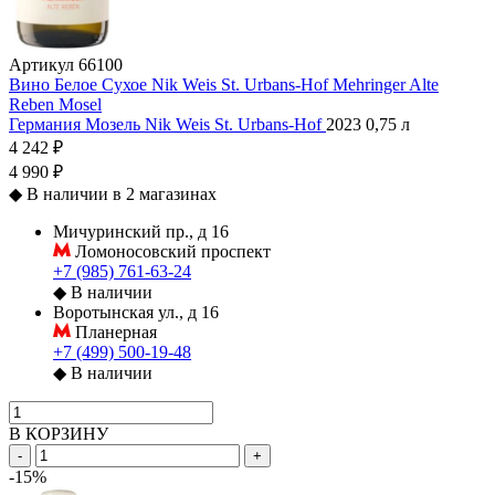
Артикул
66100
Вино Белое Сухое Nik Weis St. Urbans-Hof Mehringer Alte
Reben Mosel
Германия
Мозель
Nik Weis St. Urbans-Hof
2023
0,75 л
4 242 ₽
4 990 ₽
◆
В наличии в 2 магазинах
Мичуринский пр., д 16
Ломоносовский проспект
+7 (985) 761-63-24
◆
В наличии
Воротынская ул., д 16
Планерная
+7 (499) 500-19-48
◆
В наличии
В КОРЗИНУ
-
+
-15%