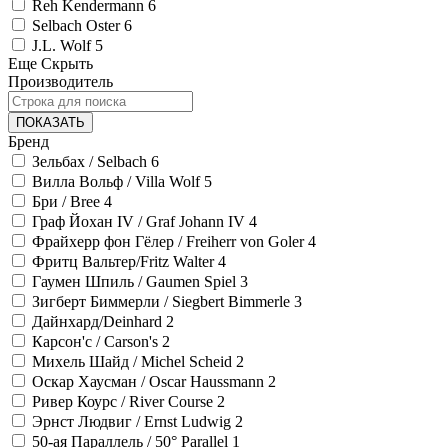
Reh Kendermann
6
Selbach Oster
6
J.L. Wolf
5
Еще
Скрыть
Производитель
ПОКАЗАТЬ
Бренд
Зельбах / Selbach
6
Вилла Вольф / Villa Wolf
5
Бри / Bree
4
Граф Йохан IV / Graf Johann IV
4
Фрайхерр фон Гёлер / Freiherr von Goler
4
Фритц Вальтер/Fritz Walter
4
Гаумен Шпиль / Gaumen Spiel
3
Зигберт Биммерли / Siegbert Bimmerle
3
Дайнхард/Deinhard
2
Карсон'с / Carson's
2
Михель Шайд / Michel Scheid
2
Оскар Хаусман / Oscar Haussmann
2
Ривер Коурс / River Course
2
Эрнст Людвиг / Ernst Ludwig
2
50-ая Параллель / 50° Parallel
1