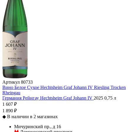
Артикул
80733
Вино Белое Сухое Hechtsheim Graf Johann IV Riesling Trocken
Rheingau
Германия
Рейнгау
Hechtsheim
Graf Johann IV
2025
0,75 л
1 607 ₽
1 890 ₽
◆
В наличии в 2 магазинах
Мичуринский пр., д 16
Ломоносовский проспект