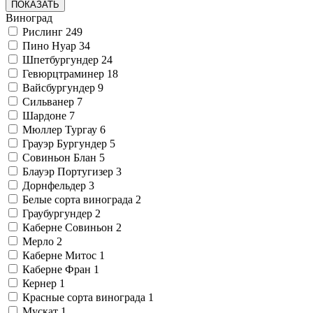
ПОКАЗАТЬ
Виноград
Рислинг
249
Пино Нуар
34
Шпетбургундер
24
Гевюрцтраминер
18
Вайсбургундер
9
Сильванер
7
Шардоне
7
Мюллер Тургау
6
Грауэр Бургундер
5
Совиньон Блан
5
Блауэр Португизер
3
Дорнфельдер
3
Белые сорта винограда
2
Граубургундер
2
Каберне Совиньон
2
Мерло
2
Каберне Митос
1
Каберне Фран
1
Кернер
1
Красные сорта винограда
1
Мускат
1