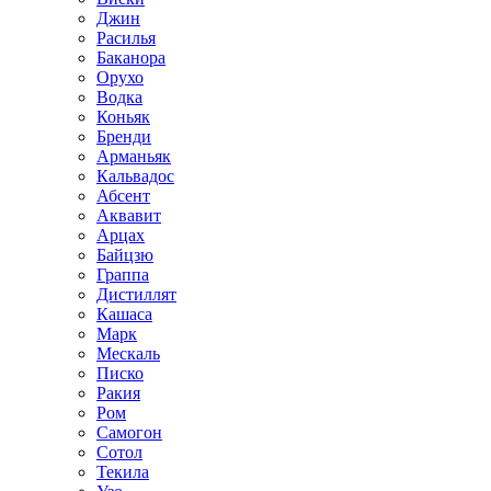
Джин
Расилья
Баканора
Орухо
Водка
Коньяк
Бренди
Арманьяк
Кальвадос
Абсент
Аквавит
Арцах
Байцзю
Граппа
Дистиллят
Кашаса
Марк
Мескаль
Писко
Ракия
Ром
Самогон
Сотол
Текила