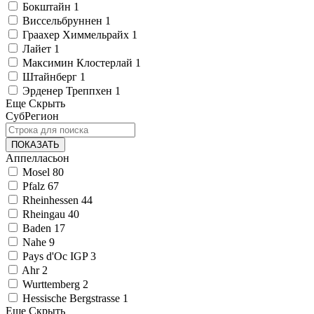
Бокштайн
1
Виссельбруннен
1
Граахер Химмельрайх
1
Лайет
1
Максимин Клостерлай
1
Штайнберг
1
Эрденер Треппхен
1
Еще
Скрыть
СубРегион
ПОКАЗАТЬ
Аппелласьон
Mosel
80
Pfalz
67
Rheinhessen
44
Rheingau
40
Baden
17
Nahe
9
Pays d'Oc IGP
3
Ahr
2
Wurttemberg
2
Hessische Bergstrasse
1
Еще
Скрыть