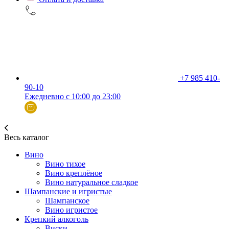
+7 985 410-
90-10
Ежедневно с 10:00 до 23:00
Весь каталог
Вино
Вино тихое
Вино креплёное
Вино натуральное сладкое
Шампанские и игристые
Шампанское
Вино игристое
Крепкий алкоголь
Виски