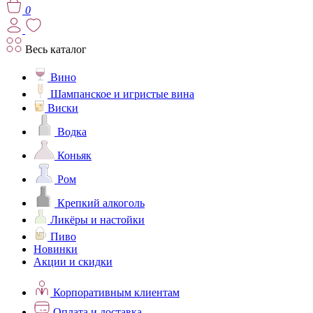
0
Весь каталог
Вино
Шампанское и игристые вина
Виски
Водка
Коньяк
Ром
Крепкий алкоголь
Ликёры и настойки
Пиво
Новинки
Акции и скидки
Корпоративным клиентам
Оплата и доставка