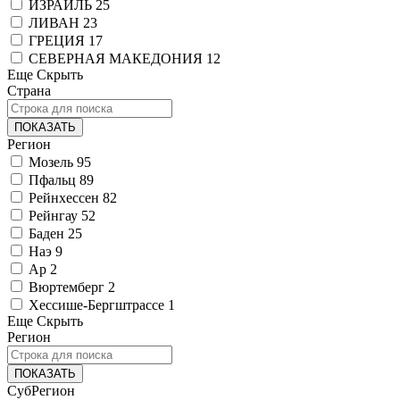
ИЗРАИЛЬ
25
ЛИВАН
23
ГРЕЦИЯ
17
СЕВЕРНАЯ МАКЕДОНИЯ
12
Еще
Скрыть
Страна
ПОКАЗАТЬ
Регион
Мозель
95
Пфальц
89
Рейнхессен
82
Рейнгау
52
Баден
25
Наэ
9
Ар
2
Вюртемберг
2
Хессише-Бергштрассе
1
Еще
Скрыть
Регион
ПОКАЗАТЬ
СубРегион