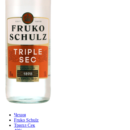
Чехия
Fruko Schulz
Трипл Сек