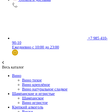
+7 985 410-
90-10
Ежедневно с 10:00 до 23:00
Весь каталог
Вино
Вино тихое
Вино креплёное
Вино натуральное сладкое
Шампанские и игристые
Шампанское
Вино игристое
Крепкий алкоголь
Виски