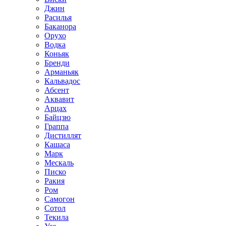
Джин
Расилья
Баканора
Орухо
Водка
Коньяк
Бренди
Арманьяк
Кальвадос
Абсент
Аквавит
Арцах
Байцзю
Граппа
Дистиллят
Кашаса
Марк
Мескаль
Писко
Ракия
Ром
Самогон
Сотол
Текила