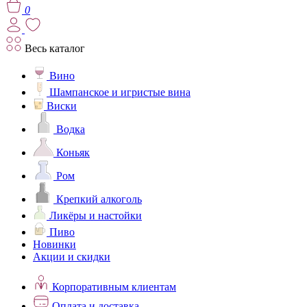
0
Весь каталог
Вино
Шампанское и игристые вина
Виски
Водка
Коньяк
Ром
Крепкий алкоголь
Ликёры и настойки
Пиво
Новинки
Акции и скидки
Корпоративным клиентам
Оплата и доставка