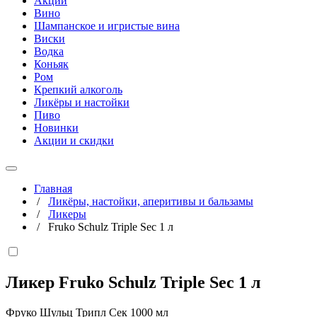
Акции
Вино
Шампанское и игристые вина
Виски
Водка
Коньяк
Ром
Крепкий алкоголь
Ликёры и настойки
Пиво
Новинки
Акции и скидки
Главная
/
Ликёры, настойки, аперитивы и бальзамы
/
Ликеры
/
Fruko Schulz Triple Sec 1 л
Ликер Fruko Schulz Triple Sec
1 л
Фруко Шульц Трипл Сек 1000 мл