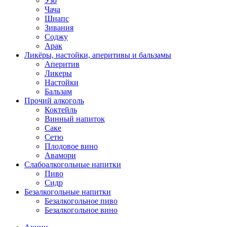
Узо
Чача
Шнапс
Зивания
Соджу
Арак
Ликёры, настойки, аперитивы и бальзамы
Аперитив
Ликеры
Настойки
Бальзам
Прочий алкоголь
Коктейль
Винный напиток
Саке
Сетю
Плодовое вино
Авамори
Слабоалкогольные напитки
Пиво
Сидр
Безалкогольные напитки
Безалкогольное пиво
Безалкогольное вино