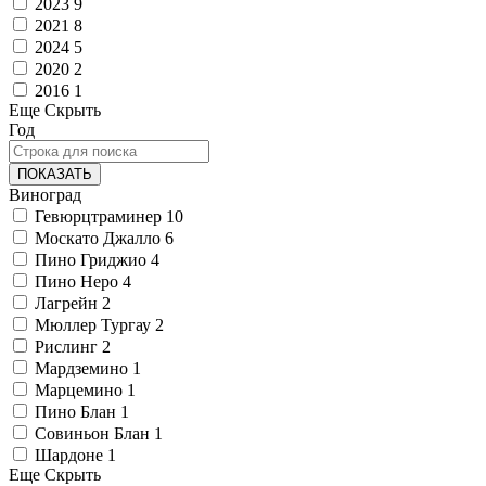
2023
9
2021
8
2024
5
2020
2
2016
1
Еще
Скрыть
Год
ПОКАЗАТЬ
Виноград
Гевюрцтраминер
10
Москато Джалло
6
Пино Гриджио
4
Пино Неро
4
Лагрейн
2
Мюллер Тургау
2
Рислинг
2
Мардземино
1
Марцемино
1
Пино Блан
1
Совиньон Блан
1
Шардоне
1
Еще
Скрыть