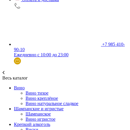
+7 985 410-
90-10
Ежедневно с 10:00 до 23:00
Весь каталог
Вино
Вино тихое
Вино креплёное
Вино натуральное сладкое
Шампанские и игристые
Шампанское
Вино игристое
Крепкий алкоголь
Виски