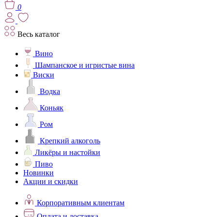
0
Весь каталог
Вино
Шампанское и игристые вина
Виски
Водка
Коньяк
Ром
Крепкий алкоголь
Ликёры и настойки
Пиво
Новинки
Акции и скидки
Корпоративным клиентам
Оплата и доставка