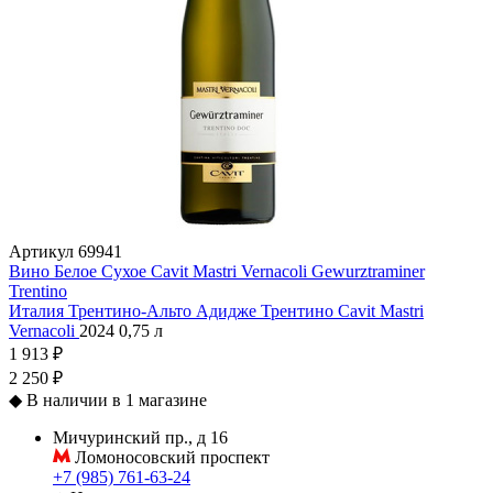
Артикул
69941
Вино Белое Сухое Cavit Mastri Vernacoli Gewurztraminer
Trentino
Италия
Трентино-Альто Адидже
Трентино
Cavit
Mastri
Vernacoli
2024
0,75 л
1 913 ₽
2 250 ₽
◆
В наличии в 1 магазине
Мичуринский пр., д 16
Ломоносовский проспект
+7 (985) 761-63-24