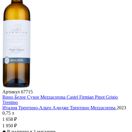
Артикул
67715
Вино Белое Сухое Mezzacorona Castel Firmian Pinot Grigio
Trentino
Италия
Трентино-Альто Адидже
Трентино
Mezzacorona
2023
0,75 л
1 658 ₽
1 950 ₽
◆
В наличии в 1 магазине