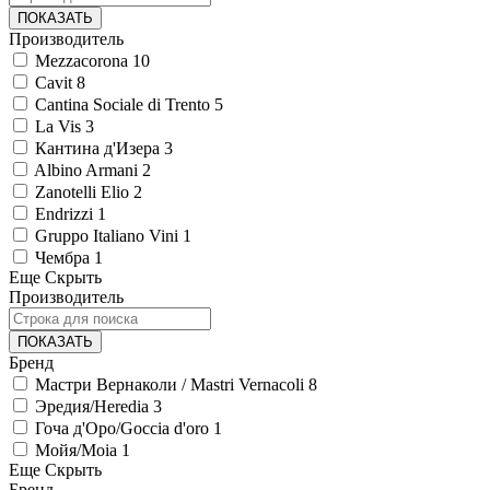
ПОКАЗАТЬ
Производитель
Mezzacorona
10
Cavit
8
Cantina Sociale di Trento
5
La Vis
3
Кантина д'Изера
3
Albino Armani
2
Zanotelli Elio
2
Endrizzi
1
Gruppo Italiano Vini
1
Чембра
1
Еще
Скрыть
Производитель
ПОКАЗАТЬ
Бренд
Мастри Вернаколи / Mastri Vernacoli
8
Эредия/Heredia
3
Гоча д'Оро/Goccia d'oro
1
Мойя/Moia
1
Еще
Скрыть
Бренд