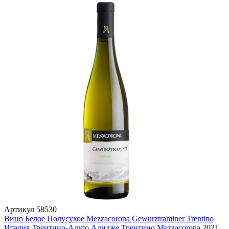
Артикул
58530
Вино Белое Полусухое Mezzacorona Gewurztraminer Trentino
Италия
Трентино-Альто Адидже
Трентино
Mezzacorona
2021