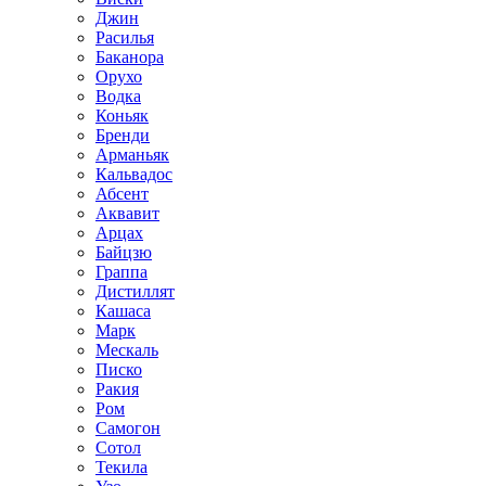
Джин
Расилья
Баканора
Орухо
Водка
Коньяк
Бренди
Арманьяк
Кальвадос
Абсент
Аквавит
Арцах
Байцзю
Граппа
Дистиллят
Кашаса
Марк
Мескаль
Писко
Ракия
Ром
Самогон
Сотол
Текила