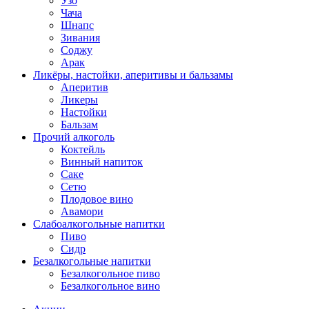
Узо
Чача
Шнапс
Зивания
Соджу
Арак
Ликёры, настойки, аперитивы и бальзамы
Аперитив
Ликеры
Настойки
Бальзам
Прочий алкоголь
Коктейль
Винный напиток
Саке
Сетю
Плодовое вино
Авамори
Слабоалкогольные напитки
Пиво
Сидр
Безалкогольные напитки
Безалкогольное пиво
Безалкогольное вино