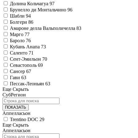
Долина Кольчагуа
97
Брунелло ди Монтальчино
96
Шабли
94
Болгери
86
Амароне делла Вальполичелла
83
Марго
77
Бароло
76
Кубань Анапа
73
Саленто
71
Сент-Эмильон
70
Севастополь
69
Сансер
67
Гави
63
Пессак-Леоньян
63
Еще
Скрыть
СубРегион
ПОКАЗАТЬ
Аппелласьон
Trentino DOC
29
Еще
Скрыть
Аппелласьон