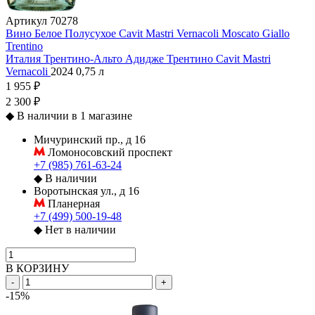
Артикул
70278
Вино Белое Полусухое Cavit Mastri Vernacoli Moscato Giallo
Trentino
Италия
Трентино-Альто Адидже
Трентино
Cavit
Mastri
Vernacoli
2024
0,75 л
1 955 ₽
2 300 ₽
◆
В наличии в 1 магазине
Мичуринский пр., д 16
Ломоносовский проспект
+7 (985) 761-63-24
◆
В наличии
Воротынская ул., д 16
Планерная
+7 (499) 500-19-48
◆
Нет в наличии
В КОРЗИНУ
-
+
-15%