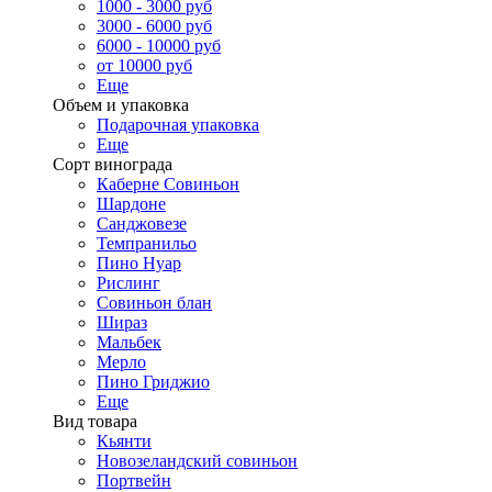
1000 - 3000 руб
3000 - 6000 руб
6000 - 10000 руб
от 10000 руб
Еще
Объем и упаковка
Подарочная упаковка
Еще
Сорт винограда
Каберне Совиньон
Шардоне
Санджовезе
Темпранильо
Пино Нуар
Рислинг
Совиньон блан
Шираз
Мальбек
Мерло
Пино Гриджио
Еще
Вид товара
Кьянти
Новозеландский совиньон
Портвейн