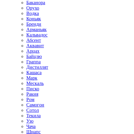
Баканора
Орухо
Водка
Коньяк
Бренди
Арманьяк
Кальвадос
Абсент
Аквавит
Арцах
Байцзю
Граппа
Дистиллят
Кашаса
Марк
Мескаль
Писко
Ракия
Ром
Самогон
Сотол
Текила
Узо
Чача
Шнапс