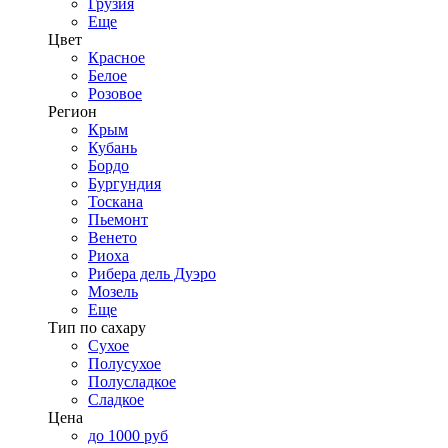
Грузия
Еще
Цвет
Красное
Белое
Розовое
Регион
Крым
Кубань
Бордо
Бургундия
Тоскана
Пьемонт
Венето
Риоха
Рибера дель Дуэро
Мозель
Еще
Тип по сахару
Сухое
Полусухое
Полусладкое
Сладкое
Цена
до 1000 руб