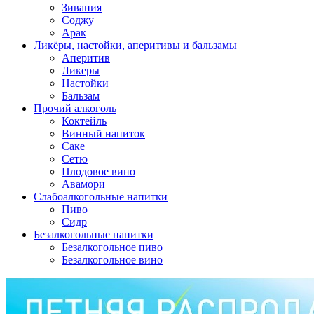
Зивания
Соджу
Арак
Ликёры, настойки, аперитивы и бальзамы
Аперитив
Ликеры
Настойки
Бальзам
Прочий алкоголь
Коктейль
Винный напиток
Саке
Сетю
Плодовое вино
Авамори
Слабоалкогольные напитки
Пиво
Сидр
Безалкогольные напитки
Безалкогольное пиво
Безалкогольное вино