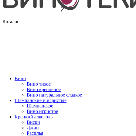
Каталог
Вино
Вино тихое
Вино креплёное
Вино натуральное сладкое
Шампанские и игристые
Шампанское
Вино игристое
Крепкий алкоголь
Виски
Джин
Расилья