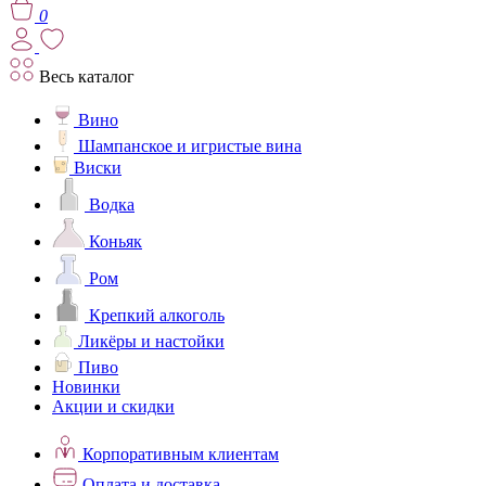
0
Весь каталог
Вино
Шампанское и игристые вина
Виски
Водка
Коньяк
Ром
Крепкий алкоголь
Ликёры и настойки
Пиво
Новинки
Акции и скидки
Корпоративным клиентам
Оплата и доставка