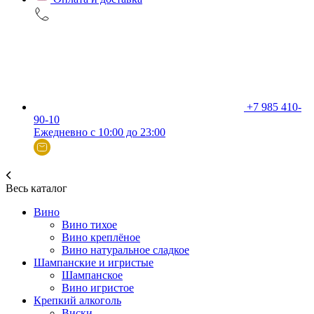
+7 985 410-
90-10
Ежедневно с 10:00 до 23:00
Весь каталог
Вино
Вино тихое
Вино креплёное
Вино натуральное сладкое
Шампанские и игристые
Шампанское
Вино игристое
Крепкий алкоголь
Виски