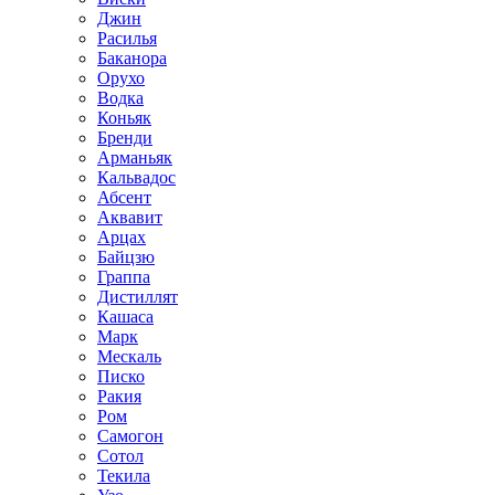
Джин
Расилья
Баканора
Орухо
Водка
Коньяк
Бренди
Арманьяк
Кальвадос
Абсент
Аквавит
Арцах
Байцзю
Граппа
Дистиллят
Кашаса
Марк
Мескаль
Писко
Ракия
Ром
Самогон
Сотол
Текила