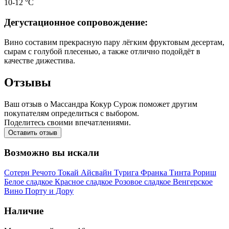
10-12 °С
Дегустационное сопровождение:
Вино составим прекрасную пару лёгким фруктовым десертам,
сырам с голубой плесенью, а также отлично подойдёт в
качестве дижестива.
Отзывы
Ваш отзыв о Массандра Кокур Сурож поможет другим
покупателям определиться с выбором.
Поделитесь своими впечатлениями.
Оставить отзыв
Возможно вы искали
Сотерн
Речото
Токай
Айсвайн
Турига Франка
Тинта Рориш
Белое сладкое
Красное сладкое
Розовое сладкое
Венгерское
Вино Порту и Дору
Наличие