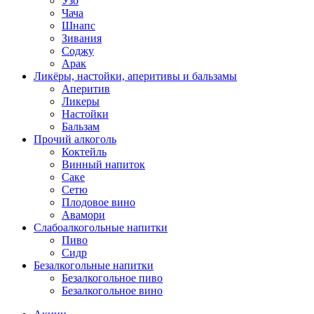
Узо
Чача
Шнапс
Зивания
Соджу
Арак
Ликёры, настойки, аперитивы и бальзамы
Аперитив
Ликеры
Настойки
Бальзам
Прочий алкоголь
Коктейль
Винный напиток
Саке
Сетю
Плодовое вино
Авамори
Слабоалкогольные напитки
Пиво
Сидр
Безалкогольные напитки
Безалкогольное пиво
Безалкогольное вино