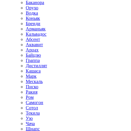
Баканора
Орухо
Водка
Коньяк
Бренди
Арманьяк
Кальвадос
Абсент
Аквавит
Арцах
Байцзю
Граппа
Дистиллят
Кашаса
Марк
Мескаль
Писко
Ракия
Ром
Самогон
Сотол
Текила
Узо
Чача
Шнапс