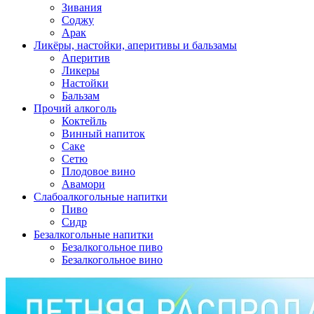
Зивания
Соджу
Арак
Ликёры, настойки, аперитивы и бальзамы
Аперитив
Ликеры
Настойки
Бальзам
Прочий алкоголь
Коктейль
Винный напиток
Саке
Сетю
Плодовое вино
Авамори
Слабоалкогольные напитки
Пиво
Сидр
Безалкогольные напитки
Безалкогольное пиво
Безалкогольное вино