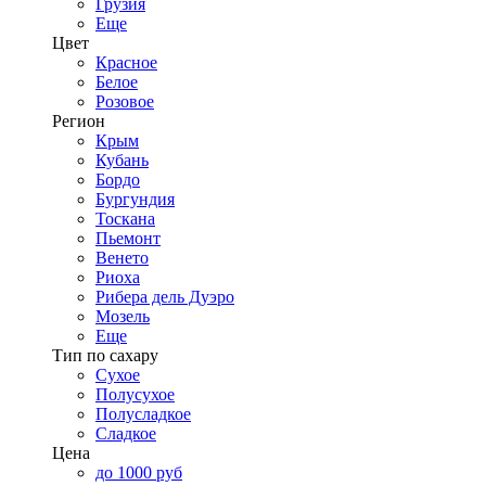
Грузия
Еще
Цвет
Красное
Белое
Розовое
Регион
Крым
Кубань
Бордо
Бургундия
Тоскана
Пьемонт
Венето
Риоха
Рибера дель Дуэро
Мозель
Еще
Тип по сахару
Сухое
Полусухое
Полусладкое
Сладкое
Цена
до 1000 руб