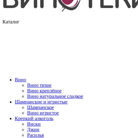
Каталог
Вино
Вино тихое
Вино креплёное
Вино натуральное сладкое
Шампанские и игристые
Шампанское
Вино игристое
Крепкий алкоголь
Виски
Джин
Расилья