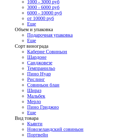
1000 - 3000 руб
3000 - 6000 руб
6000 - 10000 руб
от 10000 руб
Еще
Объем и упаковка
Подарочная упаковка
Еще
Сорт винограда
Каберне Совиньон
Шардоне
Санджовезе
Темпранильо
Пино Нуар
Рислинг
Совиньон блан
Шираз
Мальбек
Мерло
Пино Гриджио
Еще
Вид товара
Кьянти
Новозеландский совиньон
Портвейн