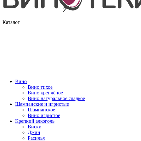
Каталог
Вино
Вино тихое
Вино креплёное
Вино натуральное сладкое
Шампанские и игристые
Шампанское
Вино игристое
Крепкий алкоголь
Виски
Джин
Расилья