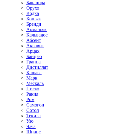
Баканора
Орухо
Водка
Коньяк
Бренди
Арманьяк
Кальвадос
Абсент
Аквавит
Арцах
Байцзю
Граппа
Дистиллят
Кашаса
Марк
Мескаль
Писко
Ракия
Ром
Самогон
Сотол
Текила
Узо
Чача
Шнапс