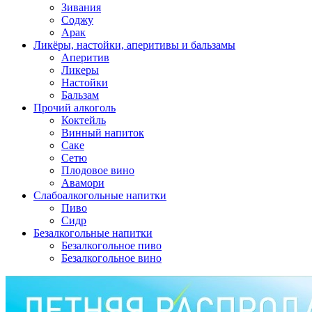
Зивания
Соджу
Арак
Ликёры, настойки, аперитивы и бальзамы
Аперитив
Ликеры
Настойки
Бальзам
Прочий алкоголь
Коктейль
Винный напиток
Саке
Сетю
Плодовое вино
Авамори
Слабоалкогольные напитки
Пиво
Сидр
Безалкогольные напитки
Безалкогольное пиво
Безалкогольное вино