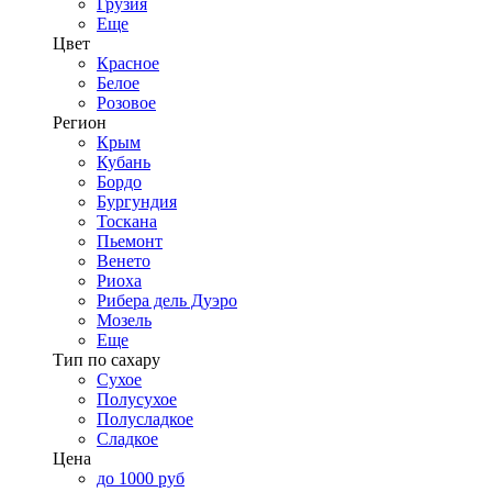
Грузия
Еще
Цвет
Красное
Белое
Розовое
Регион
Крым
Кубань
Бордо
Бургундия
Тоскана
Пьемонт
Венето
Риоха
Рибера дель Дуэро
Мозель
Еще
Тип по сахару
Сухое
Полусухое
Полусладкое
Сладкое
Цена
до 1000 руб