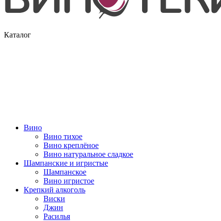
Каталог
Вино
Вино тихое
Вино креплёное
Вино натуральное сладкое
Шампанские и игристые
Шампанское
Вино игристое
Крепкий алкоголь
Виски
Джин
Расилья