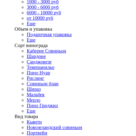
1000 - 3000 руб
3000 - 6000 руб
6000 - 10000 руб
от 10000 руб
Еще
Объем и упаковка
Подарочная упаковка
Еще
Сорт винограда
Каберне Совиньон
Шардоне
Санджовезе
Темпранильо
Пино Нуар
Рислинг
Совиньон блан
Шираз
Мальбек
Мерло
Пино Гриджио
Еще
Вид товара
Кьянти
Новозеландский совиньон
Портвейн