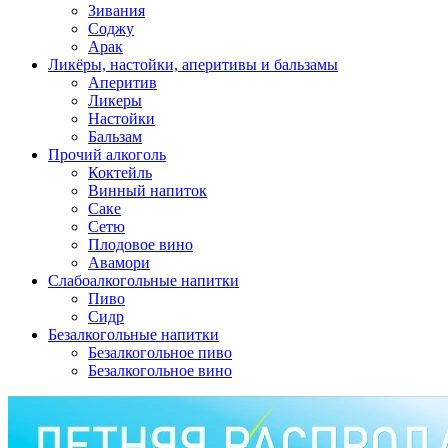
Зивания
Соджу
Арак
Ликёры, настойки, аперитивы и бальзамы
Аперитив
Ликеры
Настойки
Бальзам
Прочий алкоголь
Коктейль
Винный напиток
Саке
Сетю
Плодовое вино
Авамори
Слабоалкогольные напитки
Пиво
Сидр
Безалкогольные напитки
Безалкогольное пиво
Безалкогольное вино