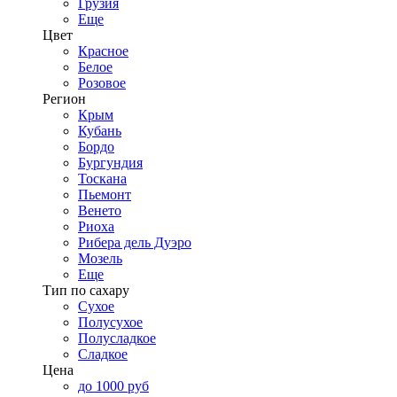
Грузия
Еще
Цвет
Красное
Белое
Розовое
Регион
Крым
Кубань
Бордо
Бургундия
Тоскана
Пьемонт
Венето
Риоха
Рибера дель Дуэро
Мозель
Еще
Тип по сахару
Сухое
Полусухое
Полусладкое
Сладкое
Цена
до 1000 руб