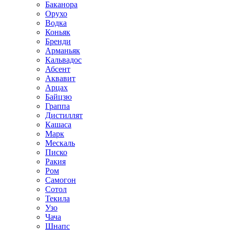
Баканора
Орухо
Водка
Коньяк
Бренди
Арманьяк
Кальвадос
Абсент
Аквавит
Арцах
Байцзю
Граппа
Дистиллят
Кашаса
Марк
Мескаль
Писко
Ракия
Ром
Самогон
Сотол
Текила
Узо
Чача
Шнапс