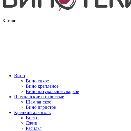
Каталог
Вино
Вино тихое
Вино креплёное
Вино натуральное сладкое
Шампанские и игристые
Шампанское
Вино игристое
Крепкий алкоголь
Виски
Джин
Расилья