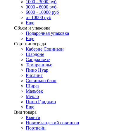
1000 - 3000 руб
3000 - 6000 руб
6000 - 10000 руб
от 10000 руб
Еще
Объем и упаковка
Подарочная упаковка
Еще
Сорт винограда
Каберне Совиньон
Шардоне
Санджовезе
Темпранильо
Пино Нуар
Рислинг
Совиньон блан
Шираз
Мальбек
Мерло
Пино Гриджио
Еще
Вид товара
Кьянти
Новозеландский совиньон
Портвейн