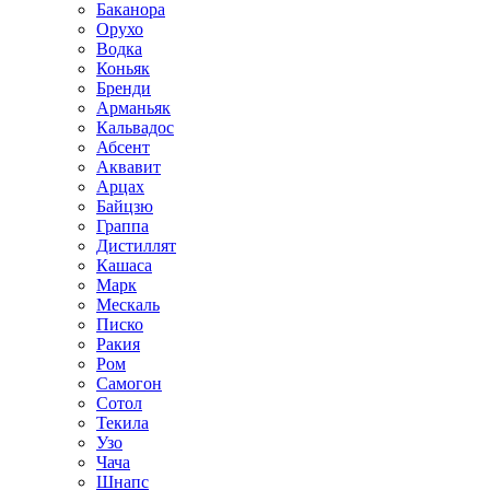
Баканора
Орухо
Водка
Коньяк
Бренди
Арманьяк
Кальвадос
Абсент
Аквавит
Арцах
Байцзю
Граппа
Дистиллят
Кашаса
Марк
Мескаль
Писко
Ракия
Ром
Самогон
Сотол
Текила
Узо
Чача
Шнапс