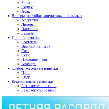
Зивания
Соджу
Арак
Ликёры, настойки, аперитивы и бальзамы
Аперитив
Ликеры
Настойки
Бальзам
Прочий алкоголь
Коктейль
Винный напиток
Саке
Сетю
Плодовое вино
Авамори
Слабоалкогольные напитки
Пиво
Сидр
Безалкогольные напитки
Безалкогольное пиво
Безалкогольное вино