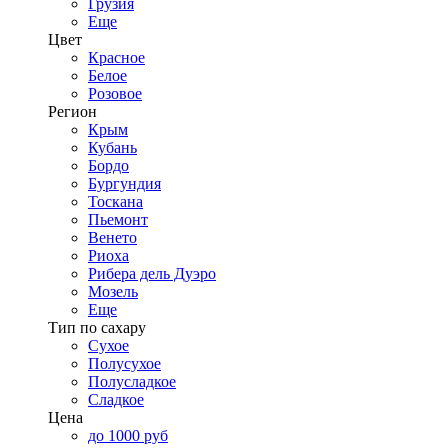
Грузия
Еще
Цвет
Красное
Белое
Розовое
Регион
Крым
Кубань
Бордо
Бургундия
Тоскана
Пьемонт
Венето
Риоха
Рибера дель Дуэро
Мозель
Еще
Тип по сахару
Сухое
Полусухое
Полусладкое
Сладкое
Цена
до 1000 руб