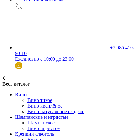
+7 985 410-
90-10
Ежедневно с 10:00 до 23:00
Весь каталог
Вино
Вино тихое
Вино креплёное
Вино натуральное сладкое
Шампанские и игристые
Шампанское
Вино игристое
Крепкий алкоголь
Виски