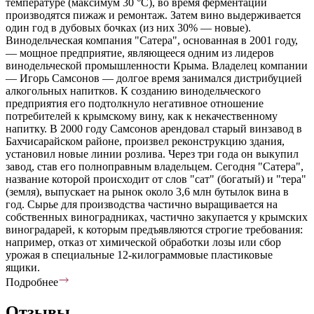
температуре (максимум 30 °С), во время ферментации
производятся пижаж и ремонтаж. Затем вино выдерживается
один год в дубовых бочках (из них 30% — новые).
Винодельческая компания "Сатера", основанная в 2001 году,
— мощное предприятие, являющееся одним из лидеров
винодельческой промышленности Крыма. Владелец компании
— Игорь Самсонов — долгое время занимался дистрибуцией
алкогольных напитков. К созданию винодельческого
предприятия его подтолкнуло негативное отношение
потребителей к крымскому вину, как к некачественному
напитку. В 2000 году Самсонов арендовал старый винзавод в
Бахчисарайском районе, произвел реконструкцию здания,
установил новые линии розлива. Через три года он выкупил
завод, став его полноправным владельцем. Сегодня "Сатера",
название которой происходит от слов "сат" (богатый) и "тера"
(земля), выпускает на рынок около 3,6 млн бутылок вина в
год. Сырье для производства частично выращивается на
собственных виноградниках, частично закупается у крымских
виноградарей, к которым предъявляются строгие требования:
например, отказ от химической обработки лозы или сбор
урожая в специальные 12-килограммовые пластиковые
ящики.
Подробнее
Отзывы