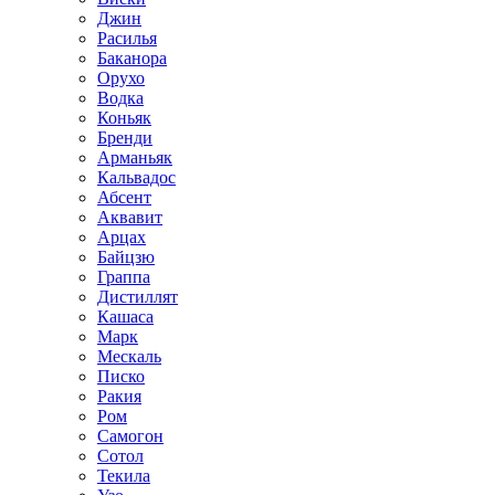
Джин
Расилья
Баканора
Орухо
Водка
Коньяк
Бренди
Арманьяк
Кальвадос
Абсент
Аквавит
Арцах
Байцзю
Граппа
Дистиллят
Кашаса
Марк
Мескаль
Писко
Ракия
Ром
Самогон
Сотол
Текила