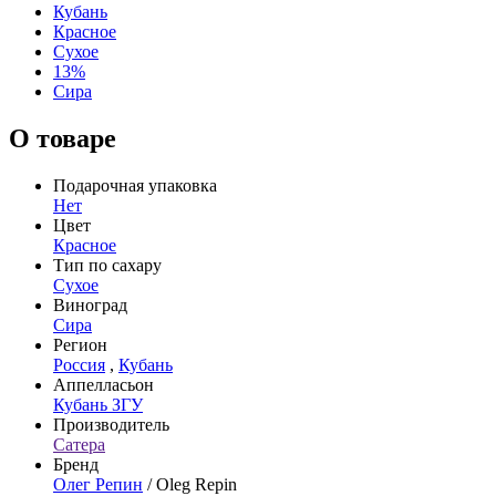
Кубань
Красное
Сухое
13%
Сира
О товаре
Подарочная упаковка
Нет
Цвет
Красное
Тип по сахару
Сухое
Виноград
Сира
Регион
Россия
,
Кубань
Аппелласьон
Кубань ЗГУ
Производитель
Сатера
Бренд
Олег Репин
/ Oleg Repin