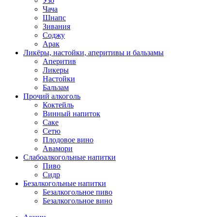
Узо
Чача
Шнапс
Зивания
Соджу
Арак
Ликёры, настойки, аперитивы и бальзамы
Аперитив
Ликеры
Настойки
Бальзам
Прочий алкоголь
Коктейль
Винный напиток
Саке
Сетю
Плодовое вино
Авамори
Слабоалкогольные напитки
Пиво
Сидр
Безалкогольные напитки
Безалкогольное пиво
Безалкогольное вино