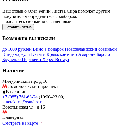
Ваш отзыв о Олег Репин Листва Сира поможет другим
покупателям определиться с выбором.
Поделитесь своими впечатлениями.
Оставить отзыв
Возможно вы искали
до 1000 рублей
Вино в подарок
Новозеландский совиньон
Киндзмараули
Кьянти
Крымское вино
Амароне
Бароло
Брунелло
Портвейн
Херес
Вермут
Наличие
Мичуринский пр., д 16
Ломоносовский проспект
◆
В наличии
+7 (985) 761-63-24
(10:00–23:00)
vinoteki.ru@yandex.ru
Воротынская ул., д 16
Планерная
Смотреть на карте