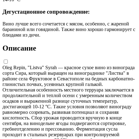
Дегустационное сопровождение:
Вино лучше всего сочетается с мясом, особенно, с жареной
бараниной или говядиной. Также вино хорошо гармонирует с
блюдами из дичи.
Описание
Oleg Repin, "Listva" Syrah — красное сухое вино из винограда
сорта Сира, который выращен на винограднике "Листва" в
районе села Фруктовое в Севастополе на бедных карбонатно-
глинистых почвах, усеянных крупной галькой.
Отличительная особенность местного терруара заключается в
продолжительной и теплой осени с умеренным количеством
осадков и выраженной разнице суточных температур,
достигающей 10-12 °C. Такие условия позволяют винограду
равномерно созревать, развивая потенциал и сохраняя
кислотность. Сбор урожая проводится вручную в конце
сентября, на винодельне ягоды подвергаются сортировке,
гребнеотделению и прессованию. Ферментация сусла
проходит в стальных резервуарах при контролируемой