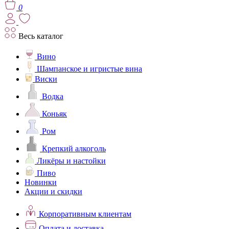
0
Весь каталог
Вино
Шампанское и игристые вина
Виски
Водка
Коньяк
Ром
Крепкий алкоголь
Ликёры и настойки
Пиво
Новинки
Акции и скидки
Корпоративным клиентам
Оплата и доставка