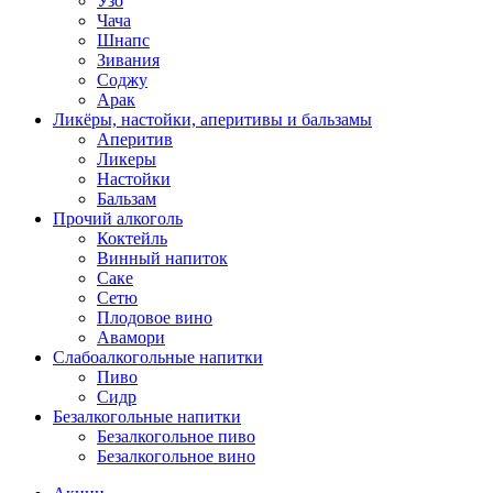
Узо
Чача
Шнапс
Зивания
Соджу
Арак
Ликёры, настойки, аперитивы и бальзамы
Аперитив
Ликеры
Настойки
Бальзам
Прочий алкоголь
Коктейль
Винный напиток
Саке
Сетю
Плодовое вино
Авамори
Слабоалкогольные напитки
Пиво
Сидр
Безалкогольные напитки
Безалкогольное пиво
Безалкогольное вино