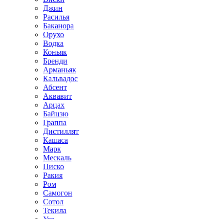
Джин
Расилья
Баканора
Орухо
Водка
Коньяк
Бренди
Арманьяк
Кальвадос
Абсент
Аквавит
Арцах
Байцзю
Граппа
Дистиллят
Кашаса
Марк
Мескаль
Писко
Ракия
Ром
Самогон
Сотол
Текила