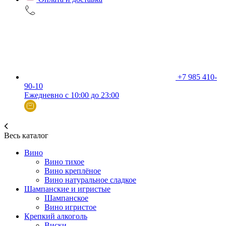
+7 985 410-
90-10
Ежедневно с 10:00 до 23:00
Весь каталог
Вино
Вино тихое
Вино креплёное
Вино натуральное сладкое
Шампанские и игристые
Шампанское
Вино игристое
Крепкий алкоголь
Виски