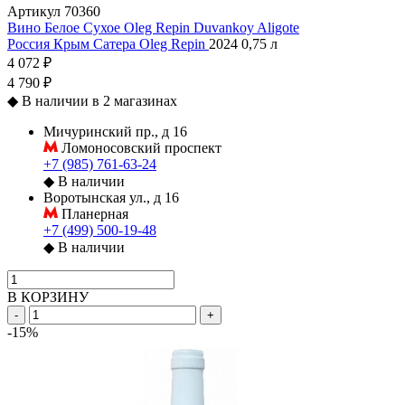
Артикул
70360
Вино Белое Сухое Oleg Repin Duvankoy Aligote
Россия
Крым
Сатера
Oleg Repin
2024
0,75 л
4 072 ₽
4 790 ₽
◆
В наличии в 2 магазинах
Мичуринский пр., д 16
Ломоносовский проспект
+7 (985) 761-63-24
◆
В наличии
Воротынская ул., д 16
Планерная
+7 (499) 500-19-48
◆
В наличии
В КОРЗИНУ
-
+
-15%