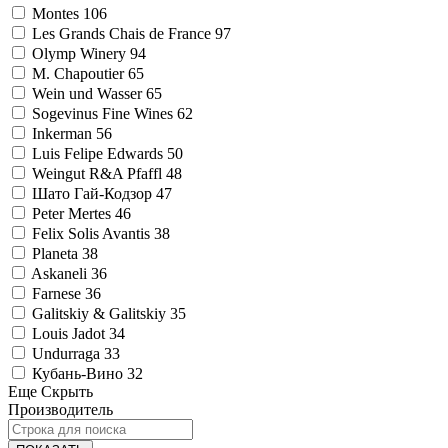
Montes
106
Les Grands Chais de France
97
Olymp Winery
94
M. Chapoutier
65
Wein und Wasser
65
Sogevinus Fine Wines
62
Inkerman
56
Luis Felipe Edwards
50
Weingut R&A Pfaffl
48
Шато Гай-Кодзор
47
Peter Mertes
46
Felix Solis Avantis
38
Planeta
38
Askaneli
36
Farnese
36
Galitskiy & Galitskiy
35
Louis Jadot
34
Undurraga
33
Кубань-Вино
32
Еще
Скрыть
Производитель