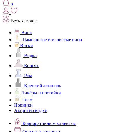
0
Весь каталог
Вино
Шампанское и игристые вина
Виски
Водка
Коньяк
Ром
Крепкий алкоголь
Ликёры и настойки
Пиво
Новинки
Акции и скидки
Корпоративным клиентам
Оплата и доставка