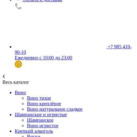
+7 985 410-
90-10
Ежедневно с 10:00 до 23:00
Весь каталог
Вино
Вино тихое
Вино креплёное
Вино натуральное сладкое
Шампанские и игристые
Шампанское
Вино игристое
Крепкий алкоголь
Виски