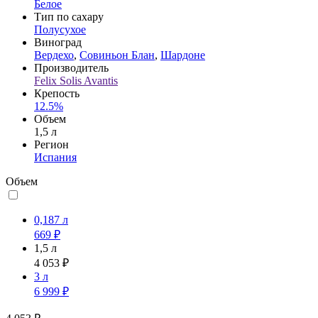
Белое
Тип по сахару
Полусухое
Виноград
Вердехо
,
Совиньон Блан
,
Шардоне
Производитель
Felix Solis Avantis
Крепость
12.5%
Объем
1,5 л
Регион
Испания
Объем
0,187 л
669 ₽
1,5 л
4 053 ₽
3 л
6 999 ₽