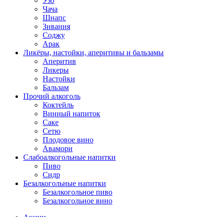
Узо
Чача
Шнапс
Зивания
Соджу
Арак
Ликёры, настойки, аперитивы и бальзамы
Аперитив
Ликеры
Настойки
Бальзам
Прочий алкоголь
Коктейль
Винный напиток
Саке
Сетю
Плодовое вино
Авамори
Слабоалкогольные напитки
Пиво
Сидр
Безалкогольные напитки
Безалкогольное пиво
Безалкогольное вино