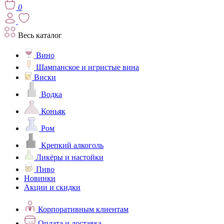
0
Весь каталог
Вино
Шампанское и игристые вина
Виски
Водка
Коньяк
Ром
Крепкий алкоголь
Ликёры и настойки
Пиво
Новинки
Акции и скидки
Корпоративным клиентам
Оплата и доставка