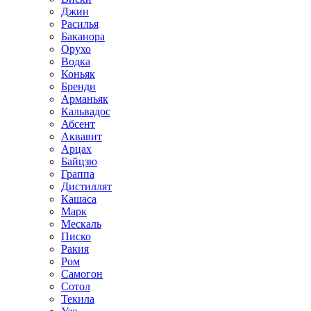
Джин
Расилья
Баканора
Орухо
Водка
Коньяк
Бренди
Арманьяк
Кальвадос
Абсент
Аквавит
Арцах
Байцзю
Граппа
Дистиллят
Кашаса
Марк
Мескаль
Писко
Ракия
Ром
Самогон
Сотол
Текила