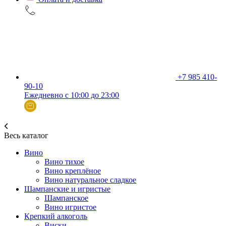
+7 985 410-
90-10
Ежедневно с 10:00 до 23:00
Весь каталог
Вино
Вино тихое
Вино креплёное
Вино натуральное сладкое
Шампанские и игристые
Шампанское
Вино игристое
Крепкий алкоголь
Виски