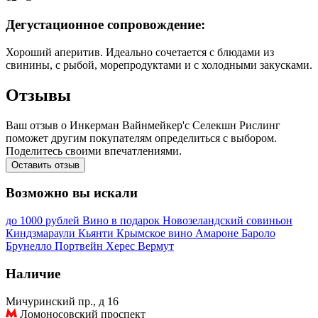
Дегустационное сопровождение:
Хороший аперитив. Идеально сочетается с блюдами из
свинины, с рыбой, морепродуктами и с холодными закусками.
Отзывы
Ваш отзыв о Инкерман Вайнмейкер'с Селекшн Рислинг
поможет другим покупателям определиться с выбором.
Поделитесь своими впечатлениями.
Оставить отзыв
Возможно вы искали
до 1000 рублей
Вино в подарок
Новозеландский совиньон
Киндзмараули
Кьянти
Крымское вино
Амароне
Бароло
Брунелло
Портвейн
Херес
Вермут
Наличие
Мичуринский пр., д 16
Ломоносовский проспект