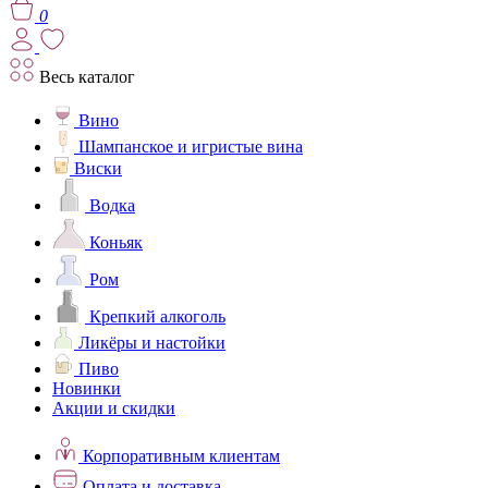
0
Весь каталог
Вино
Шампанское и игристые вина
Виски
Водка
Коньяк
Ром
Крепкий алкоголь
Ликёры и настойки
Пиво
Новинки
Акции и скидки
Корпоративным клиентам
Оплата и доставка