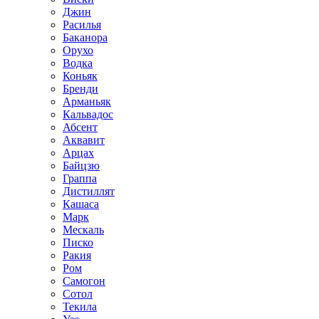
Джин
Расилья
Баканора
Орухо
Водка
Коньяк
Бренди
Арманьяк
Кальвадос
Абсент
Аквавит
Арцах
Байцзю
Граппа
Дистиллят
Кашаса
Марк
Мескаль
Писко
Ракия
Ром
Самогон
Сотол
Текила