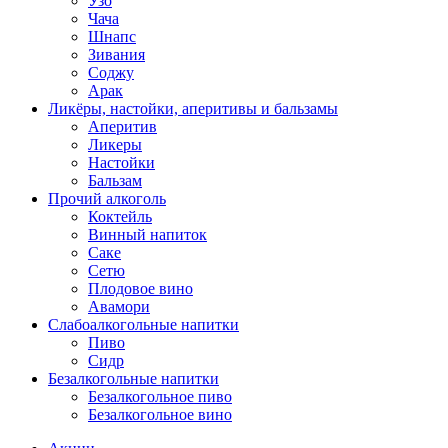
Узо
Чача
Шнапс
Зивания
Соджу
Арак
Ликёры, настойки, аперитивы и бальзамы
Аперитив
Ликеры
Настойки
Бальзам
Прочий алкоголь
Коктейль
Винный напиток
Саке
Сетю
Плодовое вино
Авамори
Слабоалкогольные напитки
Пиво
Сидр
Безалкогольные напитки
Безалкогольное пиво
Безалкогольное вино