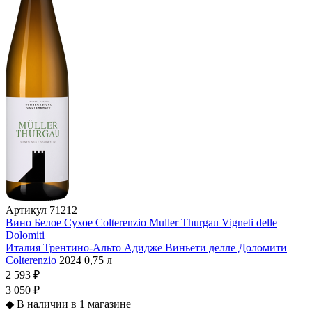
Артикул
71212
Вино Белое Сухое Colterenzio Muller Thurgau Vigneti delle
Dolomiti
Италия
Трентино-Альто Адидже
Виньети делле Доломити
Colterenzio
2024
0,75 л
2 593 ₽
3 050 ₽
◆
В наличии в 1 магазине