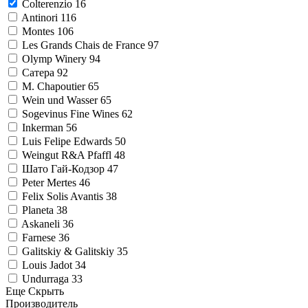
Colterenzio
16
Antinori
116
Montes
106
Les Grands Chais de France
97
Olymp Winery
94
Сатера
92
M. Chapoutier
65
Wein und Wasser
65
Sogevinus Fine Wines
62
Inkerman
56
Luis Felipe Edwards
50
Weingut R&A Pfaffl
48
Шато Гай-Кодзор
47
Peter Mertes
46
Felix Solis Avantis
38
Planeta
38
Askaneli
36
Farnese
36
Galitskiy & Galitskiy
35
Louis Jadot
34
Undurraga
33
Еще
Скрыть
Производитель