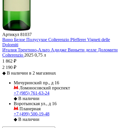
Артикул
81037
Вино Белое Полусухое Colterenzio Pfefferer Vigneti delle
Dolomiti
Италия
Трентино-Альто Адидже
Виньети делле Доломити
Colterenzio
2025
0,75 л
1 862 ₽
2 190 ₽
◆
В наличии в 2 магазинах
Мичуринский пр., д 16
Ломоносовский проспект
+7 (985) 761-63-24
◆
В наличии
Воротынская ул., д 16
Планерная
+7 (499) 500-19-48
◆
В наличии