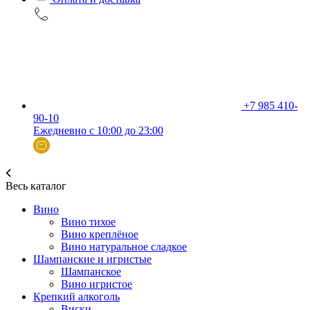
+7 985 410-
90-10
Ежедневно с 10:00 до 23:00
Весь каталог
Вино
Вино тихое
Вино креплёное
Вино натуральное сладкое
Шампанские и игристые
Шампанское
Вино игристое
Крепкий алкоголь
Виски