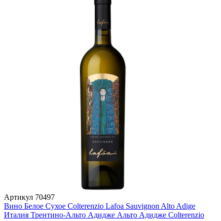
Артикул
70497
Вино Белое Сухое Colterenzio Lafoa Sauvignon Alto Adige
Италия
Трентино-Альто Адидже
Альто Адидже
Colterenzio