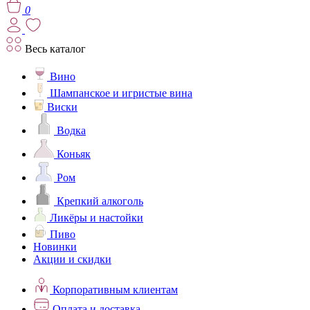
0
Весь каталог
Вино
Шампанское и игристые вина
Виски
Водка
Коньяк
Ром
Крепкий алкоголь
Ликёры и настойки
Пиво
Новинки
Акции и скидки
Корпоративным клиентам
Оплата и доставка