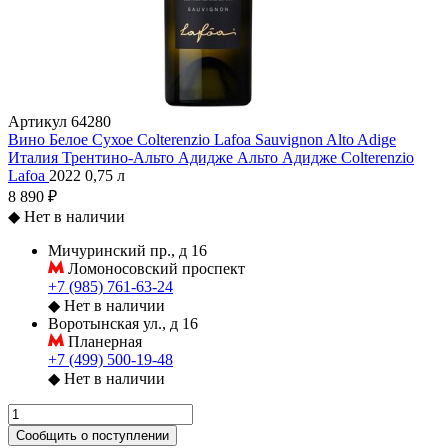
Артикул
64280
Вино Белое Сухое Colterenzio Lafoa Sauvignon Alto Adige
Италия
Трентино-Альто Адидже
Альто Адидже
Colterenzio
Lafoa
2022
0,75 л
8 890 ₽
◆
Нет в наличии
Мичуринский пр., д 16
Ломоносовский проспект
+7 (985) 761-63-24
◆
Нет в наличии
Воротынская ул., д 16
Планерная
+7 (499) 500-19-48
◆
Нет в наличии
Сообщить о поступлении