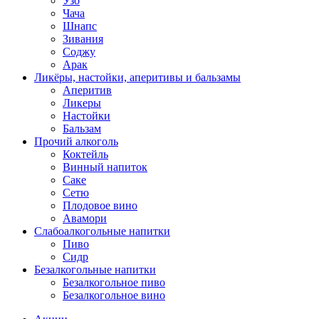
Узо
Чача
Шнапс
Зивания
Соджу
Арак
Ликёры, настойки, аперитивы и бальзамы
Аперитив
Ликеры
Настойки
Бальзам
Прочий алкоголь
Коктейль
Винный напиток
Саке
Сетю
Плодовое вино
Авамори
Слабоалкогольные напитки
Пиво
Сидр
Безалкогольные напитки
Безалкогольное пиво
Безалкогольное вино