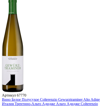
Артикул
67770
Вино Белое Полусухое Colterenzio Gewurztraminer Alto Adige
Италия
Трентино-Альто Адидже
Альто Адидже
Colterenzio