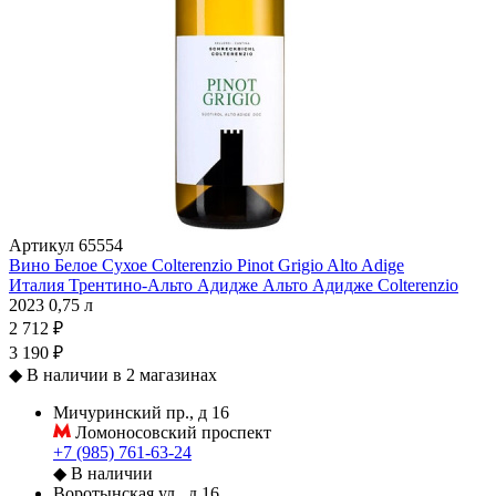
Артикул
65554
Вино Белое Сухое Colterenzio Pinot Grigio Alto Adige
Италия
Трентино-Альто Адидже
Альто Адидже
Colterenzio
2023
0,75 л
2 712 ₽
3 190 ₽
◆
В наличии в 2 магазинах
Мичуринский пр., д 16
Ломоносовский проспект
+7 (985) 761-63-24
◆
В наличии
Воротынская ул., д 16