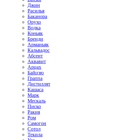
Джин
Расилья
Баканора
Орухо
Водка
Коньяк
Бренди
Арманьяк
Кальвадос
Абсент
Аквавит
Арцах
Байцзю
Граппа
Дистиллят
Кашаса
Марк
Мескаль
Писко
Ракия
Ром
Самогон
Сотол
Текила