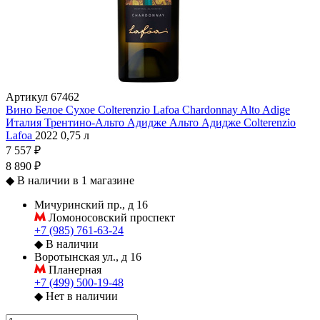
Артикул
67462
Вино Белое Сухое Colterenzio Lafoa Chardonnay Alto Adige
Италия
Трентино-Альто Адидже
Альто Адидже
Colterenzio
Lafoa
2022
0,75 л
7 557 ₽
8 890 ₽
◆
В наличии в 1 магазине
Мичуринский пр., д 16
Ломоносовский проспект
+7 (985) 761-63-24
◆
В наличии
Воротынская ул., д 16
Планерная
+7 (499) 500-19-48
◆
Нет в наличии