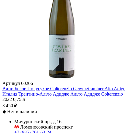
Артикул
60206
Вино Белое Полусухое Colterenzio Gewurztraminer Alto Adige
Италия
Трентино-Альто Адидже
Альто Адидже
Colterenzio
2022
0,75 л
3 450 ₽
◆
Нет в наличии
Мичуринский пр., д 16
Ломоносовский проспект
+7 (985) 761-63-24