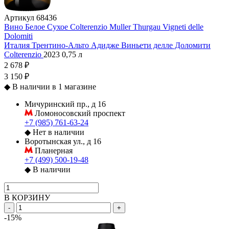
Артикул
68436
Вино Белое Сухое Colterenzio Muller Thurgau Vigneti delle
Dolomiti
Италия
Трентино-Альто Адидже
Виньети делле Доломити
Colterenzio
2023
0,75 л
2 678 ₽
3 150 ₽
◆
В наличии в 1 магазине
Мичуринский пр., д 16
Ломоносовский проспект
+7 (985) 761-63-24
◆
Нет в наличии
Воротынская ул., д 16
Планерная
+7 (499) 500-19-48
◆
В наличии
В КОРЗИНУ
-
+
-15%