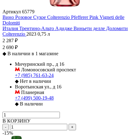
Артикул
65779
Вино Розовое Сухое Colterenzio Pfefferer Pink Vigneti delle
Dolomiti
Италия
Трентино-Альто Адидже
Виньети делле Доломити
Colterenzio
2023
0,75 л
2 287 ₽
2 690 ₽
◆
В наличии в 1 магазине
Мичуринский пр., д 16
Ломоносовский проспект
+7 (985) 761-63-24
◆
Нет в наличии
Воротынская ул., д 16
Планерная
+7 (499) 500-19-48
◆
В наличии
В КОРЗИНУ
-
+
-15%