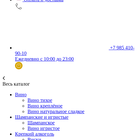
+7 985 410-
90-10
Ежедневно с 10:00 до 23:00
Весь каталог
Вино
Вино тихое
Вино креплёное
Вино натуральное сладкое
Шампанские и игристые
Шампанское
Вино игристое
Крепкий алкоголь
Виски