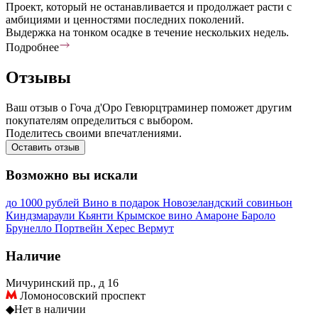
Проект, который не останавливается и продолжает расти с
амбициями и ценностями последних поколений.
Выдержка на тонком осадке в течение нескольких недель.
Подробнее
Отзывы
Ваш отзыв о Гоча д'Оро Гевюрцтраминер поможет другим
покупателям определиться с выбором.
Поделитесь своими впечатлениями.
Оставить отзыв
Возможно вы искали
до 1000 рублей
Вино в подарок
Новозеландский совиньон
Киндзмараули
Кьянти
Крымское вино
Амароне
Бароло
Брунелло
Портвейн
Херес
Вермут
Наличие
Мичуринский пр., д 16
Ломоносовский проспект
◆
Нет в наличии