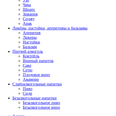
Узо
Чача
Шнапс
Зивания
Соджу
Арак
Ликёры, настойки, аперитивы и бальзамы
Аперитив
Ликеры
Настойки
Бальзам
Прочий алкоголь
Коктейль
Винный напиток
Саке
Сетю
Плодовое вино
Авамори
Слабоалкогольные напитки
Пиво
Сидр
Безалкогольные напитки
Безалкогольное пиво
Безалкогольное вино