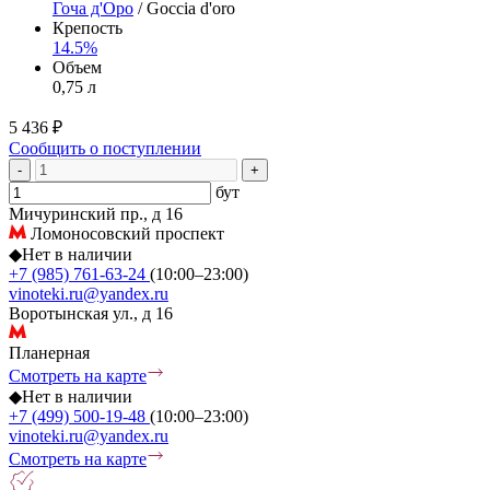
Гоча д'Оро
/ Goccia d'oro
Крепость
14.5%
Объем
0,75 л
5 436 ₽
Сообщить о поступлении
-
+
бут
Мичуринский пр., д 16
Ломоносовский проспект
◆
Нет в наличии
+7 (985) 761-63-24
(10:00–23:00)
vinoteki.ru@yandex.ru
Воротынская ул., д 16
Планерная
Смотреть на карте
◆
Нет в наличии
+7 (499) 500-19-48
(10:00–23:00)
vinoteki.ru@yandex.ru
Смотреть на карте