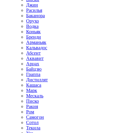
Джин
Расилья
Баканора
Орухо
Водка
Коньяк
Бренди
Арманьяк
Кальвадос
Абсент
Аквавит
Арцах
Байцзю
Граппа
Дистиллят
Кашаса
Марк
Мескаль
Писко
Ракия
Ром
Самогон
Сотол
Текила