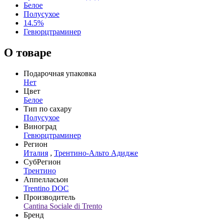
Белое
Полусухое
14.5%
Гевюрцтраминер
О товаре
Подарочная упаковка
Нет
Цвет
Белое
Тип по сахару
Полусухое
Виноград
Гевюрцтраминер
Регион
Италия
,
Трентино-Альто Адидже
СубРегион
Трентино
Аппелласьон
Trentino DOC
Производитель
Cantina Sociale di Trento
Бренд