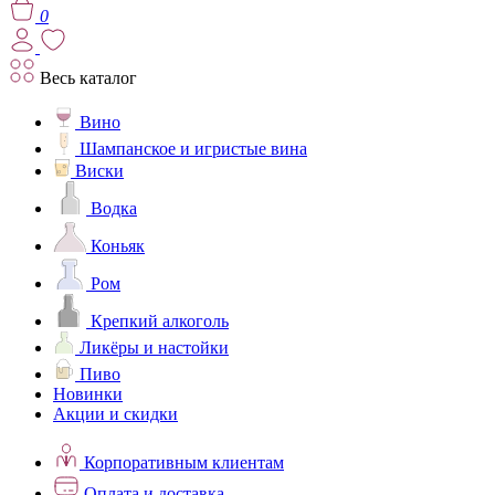
0
Весь каталог
Вино
Шампанское и игристые вина
Виски
Водка
Коньяк
Ром
Крепкий алкоголь
Ликёры и настойки
Пиво
Новинки
Акции и скидки
Корпоративным клиентам
Оплата и доставка