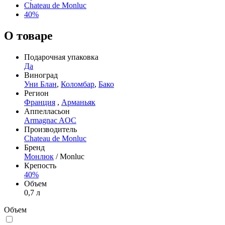
Chateau de Monluc
40%
О товаре
Подарочная упаковка
Да
Виноград
Уни Блан
,
Коломбар
,
Бако
Регион
Франция
,
Арманьяк
Аппелласьон
Armagnac AOC
Производитель
Chateau de Monluc
Бренд
Монлюк
/ Monluc
Крепость
40%
Объем
0,7 л
Объем