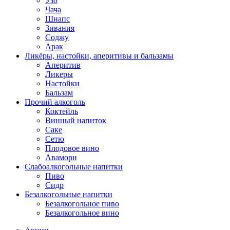
Узо
Чача
Шнапс
Зивания
Соджу
Арак
Ликёры, настойки, аперитивы и бальзамы
Аперитив
Ликеры
Настойки
Бальзам
Прочий алкоголь
Коктейль
Винный напиток
Саке
Сетю
Плодовое вино
Авамори
Слабоалкогольные напитки
Пиво
Сидр
Безалкогольные напитки
Безалкогольное пиво
Безалкогольное вино