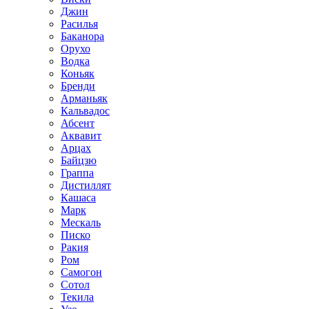
Джин
Расилья
Баканора
Орухо
Водка
Коньяк
Бренди
Арманьяк
Кальвадос
Абсент
Аквавит
Арцах
Байцзю
Граппа
Дистиллят
Кашаса
Марк
Мескаль
Писко
Ракия
Ром
Самогон
Сотол
Текила