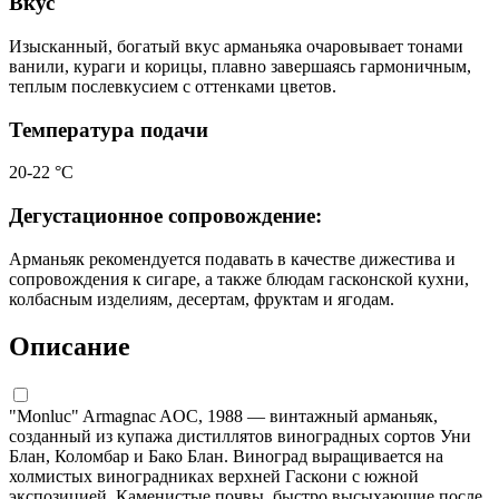
Вкус
Изысканный, богатый вкус арманьяка очаровывает тонами
ванили, кураги и корицы, плавно завершаясь гармоничным,
теплым послевкусием с оттенками цветов.
Температура подачи
20-22 °С
Дегустационное сопровождение:
Арманьяк рекомендуется подавать в качестве дижестива и
сопровождения к сигаре, а также блюдам гасконской кухни,
колбасным изделиям, десертам, фруктам и ягодам.
Описание
"Monluc" Armagnac AOC, 1988 — винтажный арманьяк,
созданный из купажа дистиллятов виноградных сортов Уни
Блан, Коломбар и Бако Блан. Виноград выращивается на
холмистых виноградниках верхней Гаскони с южной
экспозицией. Каменистые почвы, быстро высыхающие после