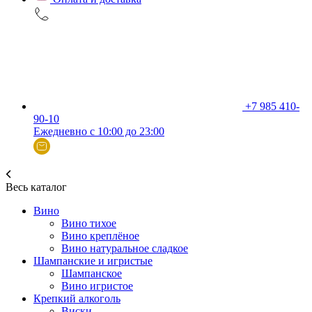
+7 985 410-
90-10
Ежедневно с 10:00 до 23:00
Весь каталог
Вино
Вино тихое
Вино креплёное
Вино натуральное сладкое
Шампанские и игристые
Шампанское
Вино игристое
Крепкий алкоголь
Виски