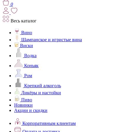
0
Весь каталог
Вино
Шампанское и игристые вина
Виски
Водка
Коньяк
Ром
Крепкий алкоголь
Ликёры и настойки
Пиво
Новинки
Акции и скидки
Корпоративным клиентам
Оплата и доставка