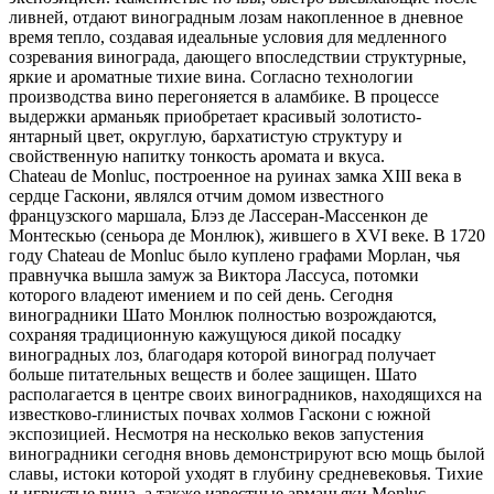
ливней, отдают виноградным лозам накопленное в дневное
время тепло, создавая идеальные условия для медленного
созревания винограда, дающего впоследствии структурные,
яркие и ароматные тихие вина. Согласно технологии
производства вино перегоняется в аламбике. В процессе
выдержки арманьяк приобретает красивый золотисто-
янтарный цвет, округлую, бархатистую структуру и
свойственную напитку тонкость аромата и вкуса.
Chateau de Monluc, построенное на руинах замка XIII века в
сердце Гаскони, являлся отчим домом известного
французского маршала, Блэз де Лассеран-Массенкон де
Монтескью (сеньора де Монлюк), жившего в XVI веке. В 1720
году Chateau de Monluc было куплено графами Морлан, чья
правнучка вышла замуж за Виктора Лассуса, потомки
которого владеют имением и по сей день. Сегодня
виноградники Шато Монлюк полностью возрождаются,
сохраняя традиционную кажущуюся дикой посадку
виноградных лоз, благодаря которой виноград получает
больше питательных веществ и более защищен. Шато
располагается в центре своих виноградников, находящихся на
известково-глинистых почвах холмов Гаскони с южной
экспозицией. Несмотря на несколько веков запустения
виноградники сегодня вновь демонстрируют всю мощь былой
славы, истоки которой уходят в глубину средневековья. Тихие
и игристые вина, а также известные арманьяки Monluc