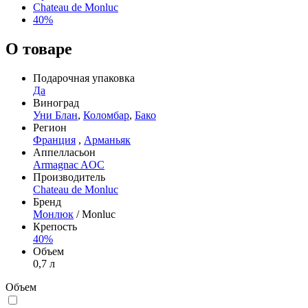
Chateau de Monluc
40%
О товаре
Подарочная упаковка
Да
Виноград
Уни Блан
,
Коломбар
,
Бако
Регион
Франция
,
Арманьяк
Аппелласьон
Armagnac AOC
Производитель
Chateau de Monluc
Бренд
Монлюк
/ Monluc
Крепость
40%
Объем
0,7 л
Объем