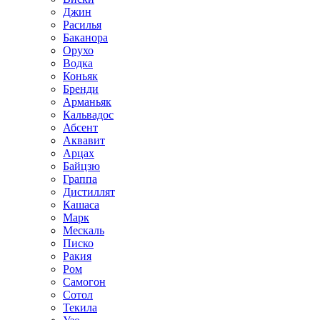
Джин
Расилья
Баканора
Орухо
Водка
Коньяк
Бренди
Арманьяк
Кальвадос
Абсент
Аквавит
Арцах
Байцзю
Граппа
Дистиллят
Кашаса
Марк
Мескаль
Писко
Ракия
Ром
Самогон
Сотол
Текила