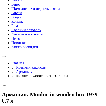
Акции
Вино
Шампанское и игристые вина
Виски
Водка
Коньяк
Ром
Крепкий алкоголь
Ликёры и настойки
Пиво
Новинки
Акции и скидки
Главная
/
Крепкий алкоголь
/
Арманьяк
/
Monluc in wooden box 1979 0.7 л
Арманьяк Monluc in wooden box 1979
0,7 л