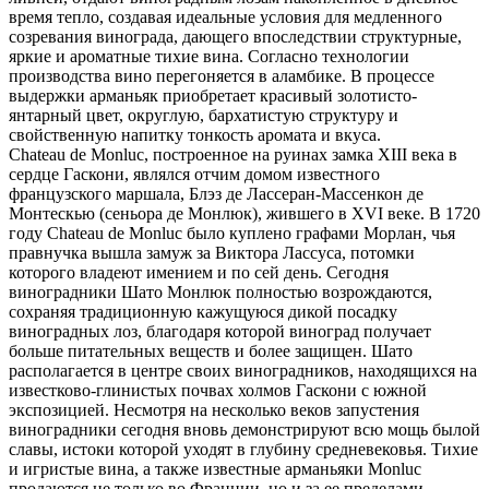
время тепло, создавая идеальные условия для медленного
созревания винограда, дающего впоследствии структурные,
яркие и ароматные тихие вина. Согласно технологии
производства вино перегоняется в аламбике. В процессе
выдержки арманьяк приобретает красивый золотисто-
янтарный цвет, округлую, бархатистую структуру и
свойственную напитку тонкость аромата и вкуса.
Chateau de Monluc, построенное на руинах замка XIII века в
сердце Гаскони, являлся отчим домом известного
французского маршала, Блэз де Лассеран-Массенкон де
Монтескью (сеньора де Монлюк), жившего в XVI веке. В 1720
году Chateau de Monluc было куплено графами Морлан, чья
правнучка вышла замуж за Виктора Лассуса, потомки
которого владеют имением и по сей день. Сегодня
виноградники Шато Монлюк полностью возрождаются,
сохраняя традиционную кажущуюся дикой посадку
виноградных лоз, благодаря которой виноград получает
больше питательных веществ и более защищен. Шато
располагается в центре своих виноградников, находящихся на
известково-глинистых почвах холмов Гаскони с южной
экспозицией. Несмотря на несколько веков запустения
виноградники сегодня вновь демонстрируют всю мощь былой
славы, истоки которой уходят в глубину средневековья. Тихие
и игристые вина, а также известные арманьяки Monluc
продаются не только во Франции, но и за ее пределами.