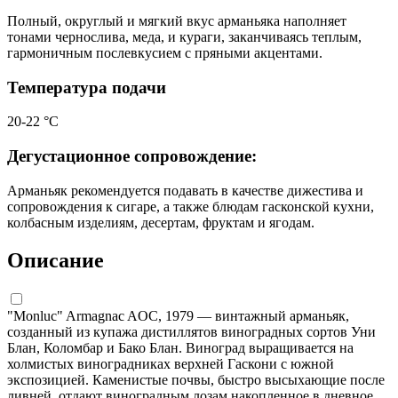
Полный, округлый и мягкий вкус арманьяка наполняет
тонами чернослива, меда, и кураги, заканчиваясь теплым,
гармоничным послевкусием с пряными акцентами.
Температура подачи
20-22 °С
Дегустационное сопровождение:
Арманьяк рекомендуется подавать в качестве дижестива и
сопровождения к сигаре, а также блюдам гасконской кухни,
колбасным изделиям, десертам, фруктам и ягодам.
Описание
"Monluc" Armagnac AOC, 1979 — винтажный арманьяк,
созданный из купажа дистиллятов виноградных сортов Уни
Блан, Коломбар и Бако Блан. Виноград выращивается на
холмистых виноградниках верхней Гаскони с южной
экспозицией. Каменистые почвы, быстро высыхающие после
ливней, отдают виноградным лозам накопленное в дневное