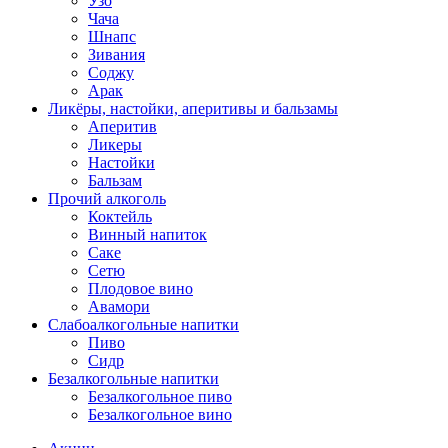
Узо
Чача
Шнапс
Зивания
Соджу
Арак
Ликёры, настойки, аперитивы и бальзамы
Аперитив
Ликеры
Настойки
Бальзам
Прочий алкоголь
Коктейль
Винный напиток
Саке
Сетю
Плодовое вино
Авамори
Слабоалкогольные напитки
Пиво
Сидр
Безалкогольные напитки
Безалкогольное пиво
Безалкогольное вино