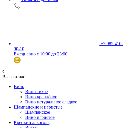
+7 985 410-
90-10
Ежедневно с 10:00 до 23:00
Весь каталог
Вино
Вино тихое
Вино креплёное
Вино натуральное сладкое
Шампанские и игристые
Шампанское
Вино игристое
Крепкий алкоголь
Виски