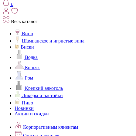
0
Весь каталог
Вино
Шампанское и игристые вина
Виски
Водка
Коньяк
Ром
Крепкий алкоголь
Ликёры и настойки
Пиво
Новинки
Акции и скидки
Корпоративным клиентам
Оплата и доставка