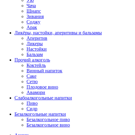
Узо
Чача
Шнапс
Зивания
Соджу
Арак
Ликёры, настойки, аперитивы и бальзамы
Аперитив
Ликеры
Настойки
Бальзам
Прочий алкоголь
Коктейль
Винный напиток
Саке
Сетю
Плодовое вино
Авамори
Слабоалкогольные напитки
Пиво
Сидр
Безалкогольные напитки
Безалкогольное пиво
Безалкогольное вино