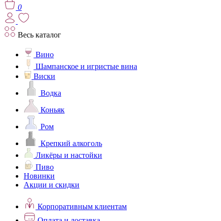
0
Весь каталог
Вино
Шампанское и игристые вина
Виски
Водка
Коньяк
Ром
Крепкий алкоголь
Ликёры и настойки
Пиво
Новинки
Акции и скидки
Корпоративным клиентам
Оплата и доставка