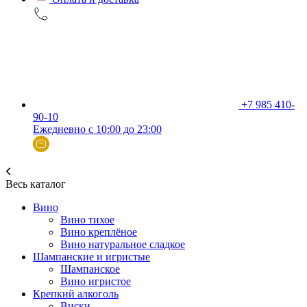
+7 985 410-
90-10
Ежедневно с 10:00 до 23:00
Весь каталог
Вино
Вино тихое
Вино креплёное
Вино натуральное сладкое
Шампанские и игристые
Шампанское
Вино игристое
Крепкий алкоголь
Виски