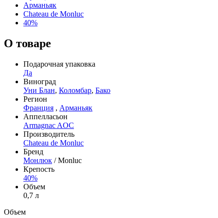
Арманьяк
Chateau de Monluc
40%
О товаре
Подарочная упаковка
Да
Виноград
Уни Блан
,
Коломбар
,
Бако
Регион
Франция
,
Арманьяк
Аппелласьон
Armagnac AOC
Производитель
Chateau de Monluc
Бренд
Монлюк
/ Monluc
Крепость
40%
Объем
0,7 л
Объем