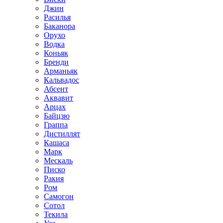
Джин
Расилья
Баканора
Орухо
Водка
Коньяк
Бренди
Арманьяк
Кальвадос
Абсент
Аквавит
Арцах
Байцзю
Граппа
Дистиллят
Кашаса
Марк
Мескаль
Писко
Ракия
Ром
Самогон
Сотол
Текила