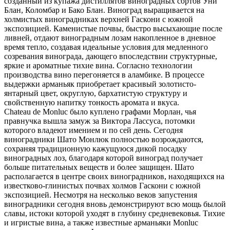
созданный из купажа дистиллятов виноградных сортов Уни
Блан, Коломбар и Бако Блан. Виноград выращивается на
холмистых виноградниках верхней Гаскони с южной
экспозицией. Каменистые почвы, быстро высыхающие после
ливней, отдают виноградным лозам накопленное в дневное
время тепло, создавая идеальные условия для медленного
созревания винограда, дающего впоследствии структурные,
яркие и ароматные тихие вина. Согласно технологии
производства вино перегоняется в аламбике. В процессе
выдержки арманьяк приобретает красивый золотисто-
янтарный цвет, округлую, бархатистую структуру и
свойственную напитку тонкость аромата и вкуса.
Chateau de Monluc было куплено графами Морлан, чья
правнучка вышла замуж за Виктора Лассуса, потомки
которого владеют имением и по сей день. Сегодня
виноградники Шато Монлюк полностью возрождаются,
сохраняя традиционную кажущуюся дикой посадку
виноградных лоз, благодаря которой виноград получает
больше питательных веществ и более защищен. Шато
располагается в центре своих виноградников, находящихся на
известково-глинистых почвах холмов Гаскони с южной
экспозицией. Несмотря на несколько веков запустения
виноградники сегодня вновь демонстрируют всю мощь былой
славы, истоки которой уходят в глубину средневековья. Тихие
и игристые вина, а также известные арманьяки Monluc