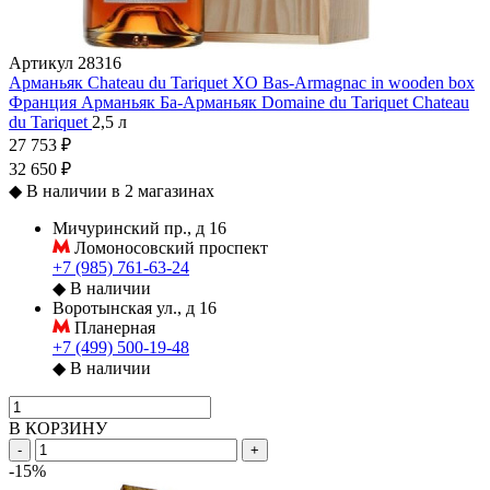
Артикул
28316
Арманьяк Chateau du Tariquet XO Bas-Armagnac in wooden box
Франция
Арманьяк
Ба-Арманьяк
Domaine du Tariquet
Chateau
du Tariquet
2,5 л
27 753 ₽
32 650 ₽
◆
В наличии в 2 магазинах
Мичуринский пр., д 16
Ломоносовский проспект
+7 (985) 761-63-24
◆
В наличии
Воротынская ул., д 16
Планерная
+7 (499) 500-19-48
◆
В наличии
В КОРЗИНУ
-
+
-15%