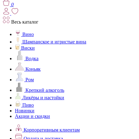
0
Весь каталог
Вино
Шампанское и игристые вина
Виски
Водка
Коньяк
Ром
Крепкий алкоголь
Ликёры и настойки
Пиво
Новинки
Акции и скидки
Корпоративным клиентам
Оплата и доставка