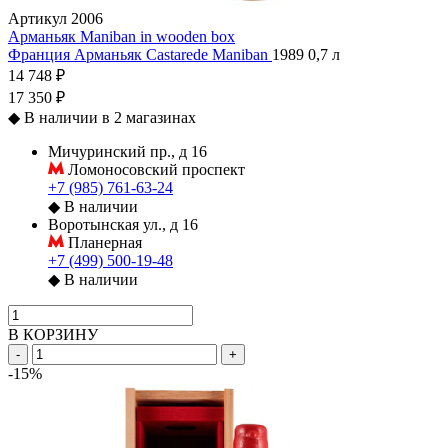
Артикул
2006
Арманьяк Maniban in wooden box
Франция
Арманьяк
Castarede
Maniban
1989
0,7 л
14 748 ₽
17 350 ₽
◆
В наличии в 2 магазинах
Мичуринский пр., д 16
Ломоносовский проспект
+7 (985) 761-63-24
◆
В наличии
Воротынская ул., д 16
Планерная
+7 (499) 500-19-48
◆
В наличии
В КОРЗИНУ
-
+
-15%