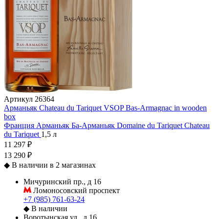
Артикул
26364
Арманьяк Chateau du Tariquet VSOP Bas-Armagnac in wooden
box
Франция
Арманьяк
Ба-Арманьяк
Domaine du Tariquet
Chateau
du Tariquet
1,5 л
11 297 ₽
13 290 ₽
◆
В наличии в 2 магазинах
Мичуринский пр., д 16
Ломоносовский проспект
+7 (985) 761-63-24
◆
В наличии
Воротынская ул., д 16