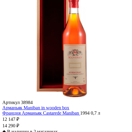
Артикул
38984
Арманьяк Maniban in wooden box
Франция
Арманьяк
Castarede
Maniban
1994
0,7 л
12 147 ₽
14 290 ₽
◆
В наличии в 2 магазинах