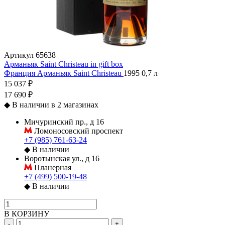
Артикул
65638
Арманьяк Saint Christeau in gift box
Франция
Арманьяк
Saint Christeau
1995
0,7 л
15 037 ₽
17 690 ₽
◆
В наличии в 2 магазинах
Мичуринский пр., д 16
Ломоносовский проспект
+7 (985) 761-63-24
◆
В наличии
Воротынская ул., д 16
Планерная
+7 (499) 500-19-48
◆
В наличии
В КОРЗИНУ
-
+