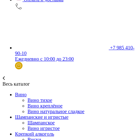
+7 985 410-
90-10
Ежедневно с 10:00 до 23:00
Весь каталог
Вино
Вино тихое
Вино креплёное
Вино натуральное сладкое
Шампанские и игристые
Шампанское
Вино игристое
Крепкий алкоголь
Виски