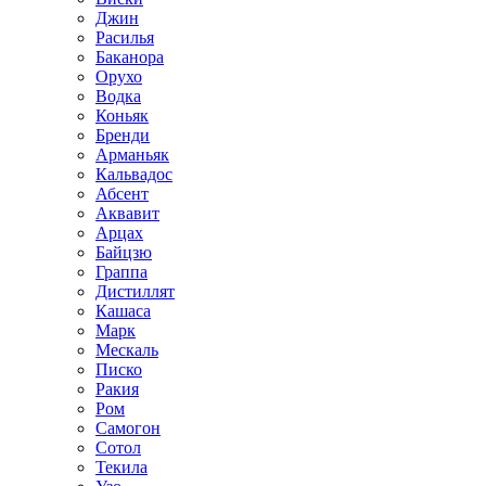
Джин
Расилья
Баканора
Орухо
Водка
Коньяк
Бренди
Арманьяк
Кальвадос
Абсент
Аквавит
Арцах
Байцзю
Граппа
Дистиллят
Кашаса
Марк
Мескаль
Писко
Ракия
Ром
Самогон
Сотол
Текила