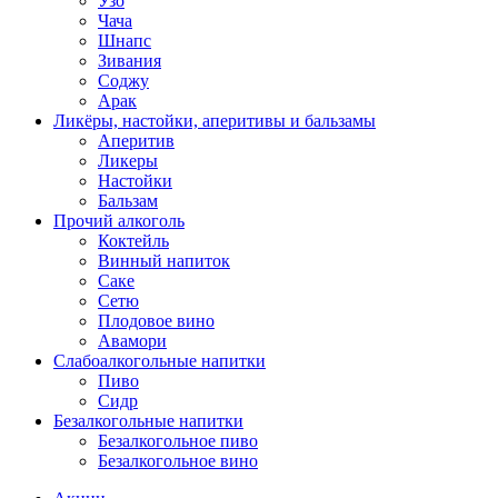
Узо
Чача
Шнапс
Зивания
Соджу
Арак
Ликёры, настойки, аперитивы и бальзамы
Аперитив
Ликеры
Настойки
Бальзам
Прочий алкоголь
Коктейль
Винный напиток
Саке
Сетю
Плодовое вино
Авамори
Слабоалкогольные напитки
Пиво
Сидр
Безалкогольные напитки
Безалкогольное пиво
Безалкогольное вино