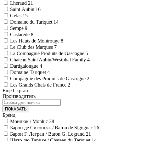
Lheraud
21
Saint-Aubin
16
Gelas
15
Domaine du Tariquet
14
Sempe
9
Castarede
8
Les Hauts de Montrouge
8
Le Club des Marques
7
La Compagnie Produits de Gascogne
5
Chateau Saint Aubin/Westphal Family
4
Dartigalongue
4
Domaine Tariquet
4
Compagnie des Produits de Gascogne
2
Les Grands Chais de France
2
Еще
Скрыть
Производитель
ПОКАЗАТЬ
Бренд
Монлюк / Monluc
38
Барон де Сигоньяк / Baron de Sigognac
26
Барон Г. Легран / Baron G. Legrand
21
Шато дю Тарике / Chateau du Tariquet
14