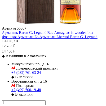
Артикул
55307
Арманьяк Baron G. Legrand Bas-Armagnac in wooden box
Франция
Арманьяк
Ба-Арманьяк
Lheraud
Baron G. Legrand
1990
0,7 л
12 283 ₽
14 450 ₽
◆
В наличии в 2 магазинах
Мичуринский пр., д 16
Ломоносовский проспект
+7 (985) 761-63-24
◆
В наличии
Воротынская ул., д 16
Планерная
+7 (499) 500-19-48
◆
В наличии