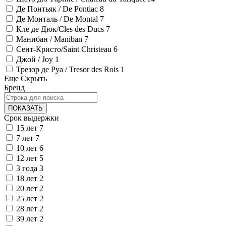
Де Понтьяк / De Pontiac
8
Де Монталь / De Montal
7
Кле де Дюк/Cles des Ducs
7
Манибан / Maniban
7
Сент-Кристо/Saint Christeau
6
Джой / Joy
1
Трезор де Руа / Tresor des Rois
1
Еще
Скрыть
Бренд
ПОКАЗАТЬ
Срок выдержки
15 лет
7
7 лет
7
10 лет
6
12 лет
5
3 года
3
18 лет
2
20 лет
2
25 лет
2
28 лет
2
39 лет
2