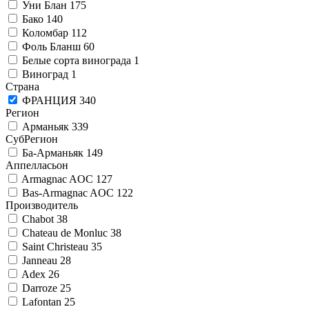
Уни Блан
175
Бако
140
Коломбар
112
Фоль Бланш
60
Белые сорта винограда
1
Виноград
1
Страна
ФРАНЦИЯ
340
Регион
Арманьяк
339
СубРегион
Ба-Арманьяк
149
Аппелласьон
Armagnac AOC
127
Bas-Armagnac AOC
122
Производитель
Chabot
38
Chateau de Monluc
38
Saint Christeau
35
Janneau
28
Adex
26
Darroze
25
Lafontan
25