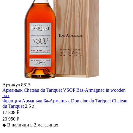
Артикул
8615
Арманьяк Chateau du Tariquet VSOP Bas-Armagnac in wooden
box
Франция
Арманьяк
Ба-Арманьяк
Domaine du Tariquet
Chateau
du Tariquet
2,5 л
17 808 ₽
20 950 ₽
◆
В наличии в 2 магазинах