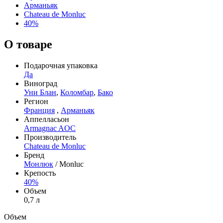
Арманьяк
Chateau de Monluc
40%
О товаре
Подарочная упаковка
Да
Виноград
Уни Блан
,
Коломбар
,
Бако
Регион
Франция
,
Арманьяк
Аппелласьон
Armagnac AOC
Производитель
Chateau de Monluc
Бренд
Монлюк
/ Monluc
Крепость
40%
Объем
0,7 л
Объем