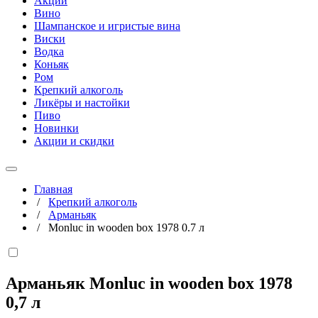
Акции
Вино
Шампанское и игристые вина
Виски
Водка
Коньяк
Ром
Крепкий алкоголь
Ликёры и настойки
Пиво
Новинки
Акции и скидки
Главная
/
Крепкий алкоголь
/
Арманьяк
/
Monluc in wooden box 1978 0.7 л
Арманьяк Monluc in wooden box 1978
0,7 л