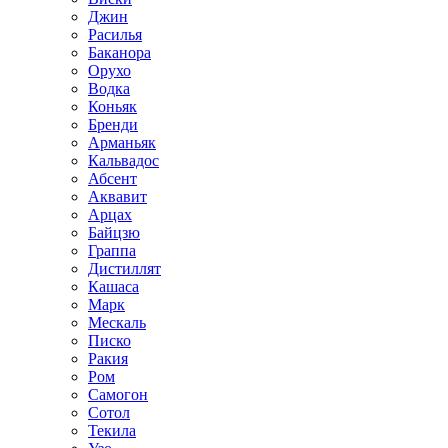
Джин
Расилья
Баканора
Орухо
Водка
Коньяк
Бренди
Арманьяк
Кальвадос
Абсент
Аквавит
Арцах
Байцзю
Граппа
Дистиллят
Кашаса
Марк
Мескаль
Писко
Ракия
Ром
Самогон
Сотол
Текила