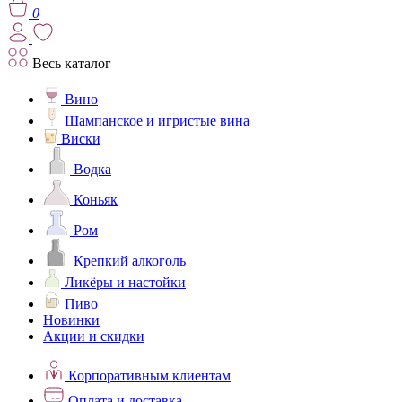
0
Весь каталог
Вино
Шампанское и игристые вина
Виски
Водка
Коньяк
Ром
Крепкий алкоголь
Ликёры и настойки
Пиво
Новинки
Акции и скидки
Корпоративным клиентам
Оплата и доставка