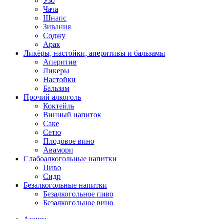
Узо
Чача
Шнапс
Зивания
Соджу
Арак
Ликёры, настойки, аперитивы и бальзамы
Аперитив
Ликеры
Настойки
Бальзам
Прочий алкоголь
Коктейль
Винный напиток
Саке
Сетю
Плодовое вино
Авамори
Слабоалкогольные напитки
Пиво
Сидр
Безалкогольные напитки
Безалкогольное пиво
Безалкогольное вино