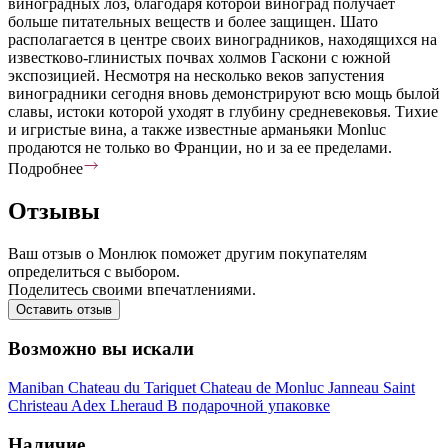
виноградных лоз, благодаря которой виноград получает
больше питательных веществ и более защищен. Шато
располагается в центре своих виноградников, находящихся на
известково-глинистых почвах холмов Гаскони с южной
экспозицией. Несмотря на несколько веков запустения
виноградники сегодня вновь демонстрируют всю мощь былой
славы, истоки которой уходят в глубину средневековья. Тихие
и игристые вина, а также известные арманьяки Monluc
продаются не только во Франции, но и за ее пределами.
Подробнее
Отзывы
Ваш отзыв о Монлюк поможет другим покупателям
определиться с выбором.
Поделитесь своими впечатлениями.
Оставить отзыв
Возможно вы искали
Maniban
Chateau du Tariquet
Chateau de Monluc
Janneau
Saint
Christeau
Adex
Lheraud
В подарочной упаковке
Наличие