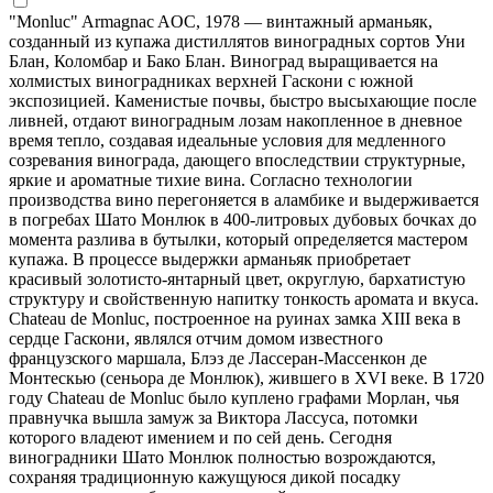
"Monluc" Armagnac AOC, 1978 — винтажный арманьяк,
созданный из купажа дистиллятов виноградных сортов Уни
Блан, Коломбар и Бако Блан. Виноград выращивается на
холмистых виноградниках верхней Гаскони с южной
экспозицией. Каменистые почвы, быстро высыхающие после
ливней, отдают виноградным лозам накопленное в дневное
время тепло, создавая идеальные условия для медленного
созревания винограда, дающего впоследствии структурные,
яркие и ароматные тихие вина. Согласно технологии
производства вино перегоняется в аламбике и выдерживается
в погребах Шато Монлюк в 400-литровых дубовых бочках до
момента разлива в бутылки, который определяется мастером
купажа. В процессе выдержки арманьяк приобретает
красивый золотисто-янтарный цвет, округлую, бархатистую
структуру и свойственную напитку тонкость аромата и вкуса.
Chateau de Monluc, построенное на руинах замка XIII века в
сердце Гаскони, являлся отчим домом известного
французского маршала, Блэз де Лассеран-Массенкон де
Монтескью (сеньора де Монлюк), жившего в XVI веке. В 1720
году Chateau de Monluc было куплено графами Морлан, чья
правнучка вышла замуж за Виктора Лассуса, потомки
которого владеют имением и по сей день. Сегодня
виноградники Шато Монлюк полностью возрождаются,
сохраняя традиционную кажущуюся дикой посадку