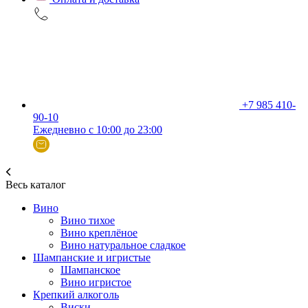
+7 985 410-
90-10
Ежедневно с 10:00 до 23:00
Весь каталог
Вино
Вино тихое
Вино креплёное
Вино натуральное сладкое
Шампанские и игристые
Шампанское
Вино игристое
Крепкий алкоголь
Виски