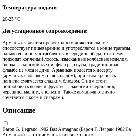
Температура подачи
20-25 °C
Дегустационное сопровождение:
Арманьяк является превосходным дижестивом, т.е.
способствует пищеварению и употребляется в конце трапезы,
однако если он употребляется в середине обеда, то к нему
подходят копченый лосось, изысканные колбасные изделия,
блюда гасконской кухни, фуа-гра, соусы, традиционные
фламбе из мяса и дичи. Арманьяк подается к десерту
(арманьяк с яблоком, с шоколадом), при этом крепость
напитка смягчается сладким блюдом. С ним стоит
попробовать ягоды и фрукты — аженский чернослив,
черешню, малину, апельсин. Также арманьяк отлично
сочетается с кофе и сигарами.
Описание
Baron G. Legrand 1982 Bas Armagnac (Барон Г. Легран 1982 Ба
Арманьяк) — этот арманьяк превосходного