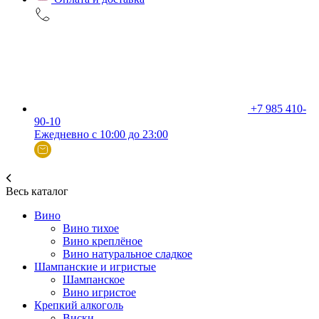
+7 985 410-
90-10
Ежедневно с 10:00 до 23:00
Весь каталог
Вино
Вино тихое
Вино креплёное
Вино натуральное сладкое
Шампанские и игристые
Шампанское
Вино игристое
Крепкий алкоголь
Виски