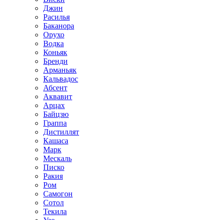
Джин
Расилья
Баканора
Орухо
Водка
Коньяк
Бренди
Арманьяк
Кальвадос
Абсент
Аквавит
Арцах
Байцзю
Граппа
Дистиллят
Кашаса
Марк
Мескаль
Писко
Ракия
Ром
Самогон
Сотол
Текила