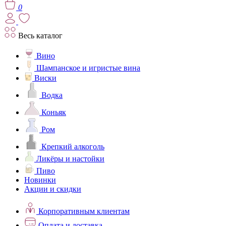
0
Весь каталог
Вино
Шампанское и игристые вина
Виски
Водка
Коньяк
Ром
Крепкий алкоголь
Ликёры и настойки
Пиво
Новинки
Акции и скидки
Корпоративным клиентам
Оплата и доставка