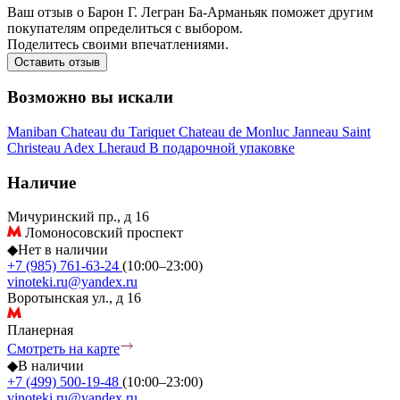
Ваш отзыв о Барон Г. Легран Ба-Арманьяк поможет другим
покупателям определиться с выбором.
Поделитесь своими впечатлениями.
Оставить отзыв
Возможно вы искали
Maniban
Chateau du Tariquet
Chateau de Monluc
Janneau
Saint
Christeau
Adex
Lheraud
В подарочной упаковке
Наличие
Мичуринский пр., д 16
Ломоносовский проспект
◆
Нет в наличии
+7 (985) 761-63-24
(10:00–23:00)
vinoteki.ru@yandex.ru
Воротынская ул., д 16
Планерная
Смотреть на карте
◆
В наличии
+7 (499) 500-19-48
(10:00–23:00)
vinoteki.ru@yandex.ru