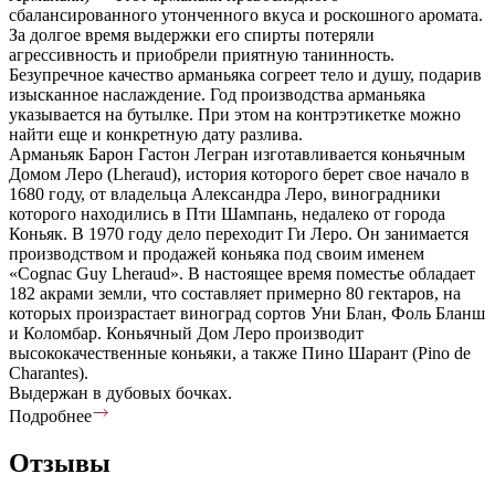
сбалансированного утонченного вкуса и роскошного аромата.
За долгое время выдержки его спирты потеряли
агрессивность и приобрели приятную танинность.
Безупречное качество арманьяка согреет тело и душу, подарив
изысканное наслаждение. Год производства арманьяка
указывается на бутылке. При этом на контрэтикетке можно
найти еще и конкретную дату разлива.
Арманьяк Барон Гастон Легран изготавливается коньячным
Домом Леро (Lheraud), история которого берет свое начало в
1680 году, от владельца Александра Леро, виноградники
которого находились в Пти Шампань, недалеко от города
Коньяк. В 1970 году дело переходит Ги Леро. Он занимается
производством и продажей коньяка под своим именем
«Сognac Guy Lheraud». В настоящее время поместье обладает
182 акрами земли, что составляет примерно 80 гектаров, на
которых произрастает виноград сортов Уни Блан, Фоль Бланш
и Коломбар. Коньячный Дом Леро производит
высококачественные коньяки, а также Пино Шарант (Pino de
Charantes).
Выдержан в дубовых бочках.
Подробнее
Отзывы