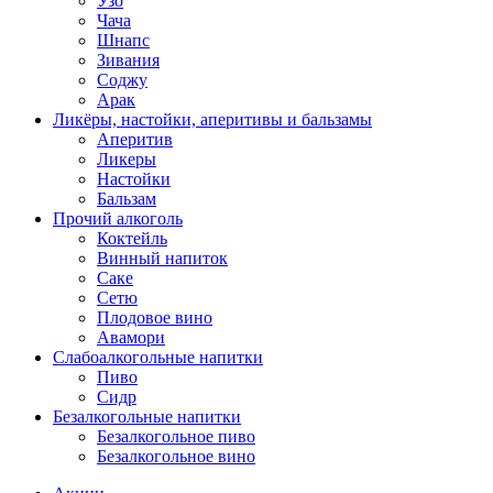
Узо
Чача
Шнапс
Зивания
Соджу
Арак
Ликёры, настойки, аперитивы и бальзамы
Аперитив
Ликеры
Настойки
Бальзам
Прочий алкоголь
Коктейль
Винный напиток
Саке
Сетю
Плодовое вино
Авамори
Слабоалкогольные напитки
Пиво
Сидр
Безалкогольные напитки
Безалкогольное пиво
Безалкогольное вино