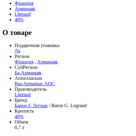
Франция
Арманьяк
Lheraud
40%
О товаре
Подарочная упаковка
Да
Регион
Франция
,
Арманьяк
СубРегион
Ба-Арманьяк
Аппелласьон
Bas-Armagnac AOC
Производитель
Lheraud
Бренд
Барон Г. Легран
/ Baron G. Legrand
Крепость
40%
Объем
0,7 л