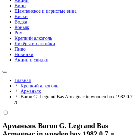
Акции
Вино
Шампанское и игристые вина
Виски
Водка
Коньяк
Ром
Крепкий алкоголь
Ликёры и настойки
Пиво
Новинки
Акции и скидки
Главная
/
Крепкий алкоголь
/
Арманьяк
/
Baron G. Legrand Bas Armagnac in wooden box 1982 0.7
л
Арманьяк Baron G. Legrand Bas
Armagnac in wooden box 1982
0,7 л