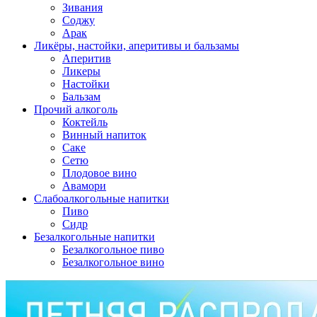
Зивания
Соджу
Арак
Ликёры, настойки, аперитивы и бальзамы
Аперитив
Ликеры
Настойки
Бальзам
Прочий алкоголь
Коктейль
Винный напиток
Саке
Сетю
Плодовое вино
Авамори
Слабоалкогольные напитки
Пиво
Сидр
Безалкогольные напитки
Безалкогольное пиво
Безалкогольное вино