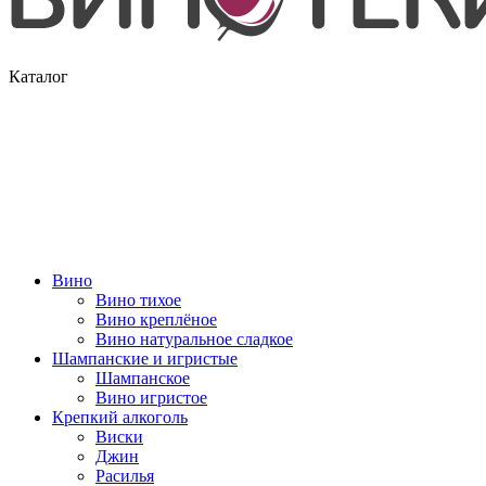
Каталог
Вино
Вино тихое
Вино креплёное
Вино натуральное сладкое
Шампанские и игристые
Шампанское
Вино игристое
Крепкий алкоголь
Виски
Джин
Расилья