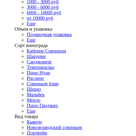
1000 - 3000 руб
3000 - 6000 руб
6000 - 10000 руб
от 10000 руб
Еще
Объем и упаковка
Подарочная упаковка
Еще
Сорт винограда
Каберне Совиньон
Шардоне
Санджовезе
Темпранильо
Пино Нуар
Рислинг
Совиньон блан
Шираз
Мальбек
Мерло
Пино Гриджио
Еще
Вид товара
Кьянти
Новозеландский совиньон
Портвейн