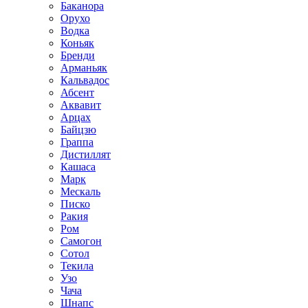
Баканора
Орухо
Водка
Коньяк
Бренди
Арманьяк
Кальвадос
Абсент
Аквавит
Арцах
Байцзю
Граппа
Дистиллят
Кашаса
Марк
Мескаль
Писко
Ракия
Ром
Самогон
Сотол
Текила
Узо
Чача
Шнапс