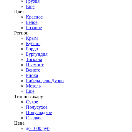
Грузия
Еще
Цвет
Красное
Белое
Розовое
Регион
Крым
Кубань
Бордо
Бургундия
Тоскана
Пьемонт
Венето
Риоха
Рибера дель Дуэро
Мозель
Еще
Тип по сахару
Сухое
Полусухое
Полусладкое
Сладкое
Цена
до 1000 руб