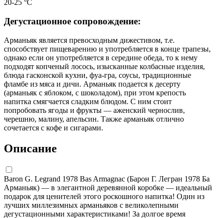
20-25 °C
Дегустационное сопровождение:
Арманьяк является превосходным дижестивом, т.е.
способствует пищеварению и употребляется в конце трапезы,
однако если он употребляется в середине обеда, то к нему
подходят копченый лосось, изысканные колбасные изделия,
блюда гасконской кухни, фуа-гра, соусы, традиционные
фламбе из мяса и дичи. Арманьяк подается к десерту
(арманьяк с яблоком, с шоколадом), при этом крепость
напитка смягчается сладким блюдом. С ним стоит
попробовать ягоды и фрукты — аженский чернослив,
черешню, малину, апельсин. Также арманьяк отлично
сочетается с кофе и сигарами.
Описание
Baron G. Legrand 1978 Bas Armagnac (Барон Г. Легран 1978 Ба
Арманьяк) — в элегантной деревянной коробке — идеальный
подарок для ценителей этого роскошного напитка! Один из
лучших миллезимных арманьяков с великолепными
дегустационными характеристиками! За долгое время