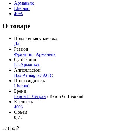
Арманьяк
Lheraud
40%
О товаре
Подарочная упаковка
Да
Регион
Франция
,
Арманьяк
СубРегион
Ба-Арманьяк
Аппелласьон
Bas-Armagnac AOC
Производитель
Lheraud
Бренд
Барон Г. Легран
/ Baron G. Legrand
Крепость
40%
Объем
0,7 л
27 850 ₽