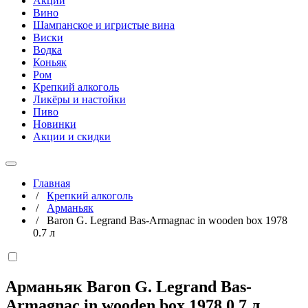
Акции
Вино
Шампанское и игристые вина
Виски
Водка
Коньяк
Ром
Крепкий алкоголь
Ликёры и настойки
Пиво
Новинки
Акции и скидки
Главная
/
Крепкий алкоголь
/
Арманьяк
/
Baron G. Legrand Bas-Armagnac in wooden box 1978
0.7 л
Арманьяк Baron G. Legrand Bas-
Armagnac in wooden box 1978
0,7 л