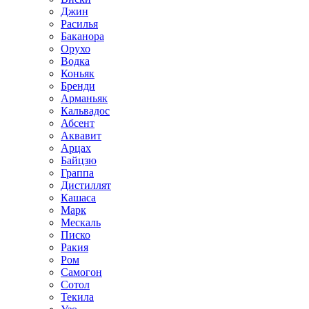
Джин
Расилья
Баканора
Орухо
Водка
Коньяк
Бренди
Арманьяк
Кальвадос
Абсент
Аквавит
Арцах
Байцзю
Граппа
Дистиллят
Кашаса
Марк
Мескаль
Писко
Ракия
Ром
Самогон
Сотол
Текила