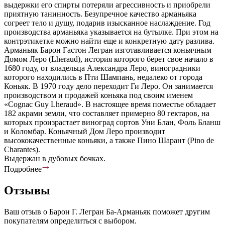
выдержки его спирты потеряли агрессивность и приобрели
приятную танинность. Безупречное качество арманьяка
согреет тело и душу, подарив изысканное наслаждение. Год
производства арманьяка указывается на бутылке. При этом на
контрэтикетке можно найти еще и конкретную дату разлива.
Арманьяк Барон Гастон Легран изготавливается коньячным
Домом Леро (Lheraud), история которого берет свое начало в
1680 году, от владельца Александра Леро, виноградники
которого находились в Пти Шампань, недалеко от города
Коньяк. В 1970 году дело переходит Ги Леро. Он занимается
производством и продажей коньяка под своим именем
«Сognac Guy Lheraud». В настоящее время поместье обладает
182 акрами земли, что составляет примерно 80 гектаров, на
которых произрастает виноград сортов Уни Блан, Фоль Бланш
и Коломбар. Коньячный Дом Леро производит
высококачественные коньяки, а также Пино Шарант (Pino de
Charantes).
Выдержан в дубовых бочках.
Подробнее
Отзывы
Ваш отзыв о Барон Г. Легран Ба-Арманьяк поможет другим
покупателям определиться с выбором.