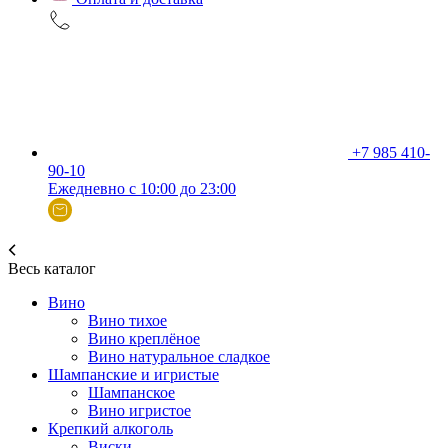
+7 985 410-
90-10
Ежедневно с 10:00 до 23:00
Весь каталог
Вино
Вино тихое
Вино креплёное
Вино натуральное сладкое
Шампанские и игристые
Шампанское
Вино игристое
Крепкий алкоголь
Виски