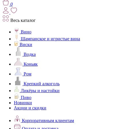
0
Весь каталог
Вино
Шампанское и игристые вина
Виски
Водка
Коньяк
Ром
Крепкий алкоголь
Ликёры и настойки
Пиво
Новинки
Акции и скидки
Корпоративным клиентам
Оплата и доставка