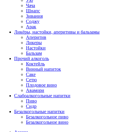
Узо
Чача
Шнапс
Зивания
Соджу
Арак
Ликёры, настойки, аперитивы и бальзамы
Аперитив
Ликеры
Настойки
Бальзам
Прочий алкоголь
Коктейль
Винный напиток
Саке
Сетю
Плодовое вино
Авамори
Слабоалкогольные напитки
Пиво
Сидр
Безалкогольные напитки
Безалкогольное пиво
Безалкогольное вино