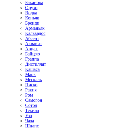
Баканора
Орухо
Водка
Коньяк
Бренди
Арманьяк
Кальвадос
Абсент
Аквавит
Арцах
Байцзю
Граппа
Дистиллят
Кашаса
Марк
Мескаль
Писко
Ракия
Ром
Самогон
Сотол
Текила
Узо
Чача
Шнапс