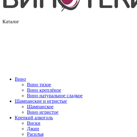
Каталог
Вино
Вино тихое
Вино креплёное
Вино натуральное сладкое
Шампанские и игристые
Шампанское
Вино игристое
Крепкий алкоголь
Виски
Джин
Расилья