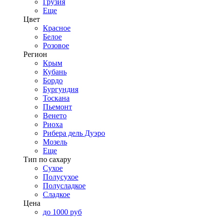
Грузия
Еще
Цвет
Красное
Белое
Розовое
Регион
Крым
Кубань
Бордо
Бургундия
Тоскана
Пьемонт
Венето
Риоха
Рибера дель Дуэро
Мозель
Еще
Тип по сахару
Сухое
Полусухое
Полусладкое
Сладкое
Цена
до 1000 руб