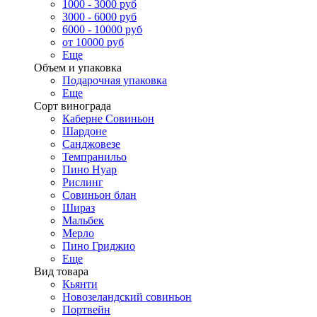
1000 - 3000 руб
3000 - 6000 руб
6000 - 10000 руб
от 10000 руб
Еще
Объем и упаковка
Подарочная упаковка
Еще
Сорт винограда
Каберне Совиньон
Шардоне
Санджовезе
Темпранильо
Пино Нуар
Рислинг
Совиньон блан
Шираз
Мальбек
Мерло
Пино Гриджио
Еще
Вид товара
Кьянти
Новозеландский совиньон
Портвейн