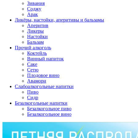
Зивания
Соджу
Арак
Ликёры, настойки, аперитивы и бальзамы
Аперитив
Ликеры
Настойки
Бальзам
Прочий алкоголь
Коктейль
Винный напиток
Саке
Сетю
Плодовое вино
Авамори
Слабоалкогольные напитки
Пиво
Сидр
Безалкогольные напитки
Безалкогольное пиво
Безалкогольное вино