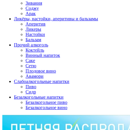
Зивания
Соджу
Арак
Ликёры, настойки, аперитивы и бальзамы
Аперитив
Ликеры
Настойки
Бальзам
Прочий алкоголь
Коктейль
Винный напиток
Саке
Сетю
Плодовое вино
Авамори
Слабоалкогольные напитки
Пиво
Сидр
Безалкогольные напитки
Безалкогольное пиво
Безалкогольное вино