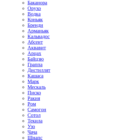
Баканора
Орухо
Водка
Коньяк
Бренди
Арманьяк
Кальвадос
Абсент
Аквавит
Арцах
Байцзю
Граппа
Дистиллят
Кашаса
Марк
Мескаль
Писко
Ракия
Ром
Самогон
Сотол
Текила
Узо
Чача
Шнапс