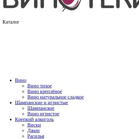
Каталог
Вино
Вино тихое
Вино креплёное
Вино натуральное сладкое
Шампанские и игристые
Шампанское
Вино игристое
Крепкий алкоголь
Виски
Джин
Расилья