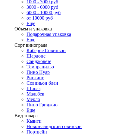
1000 - 3000 руб
3000 - 6000 руб
6000 - 10000 руб
от 10000 руб
Еще
Объем и упаковка
Подарочная упаковка
Еще
Сорт винограда
Каберне Совиньон
Шардоне
Санджовезе
Темпранильо
Пино Нуар
Рислинг
Совиньон блан
Шираз
Мальбек
Мерло
Пино Гриджио
Еще
Вид товара
Кьянти
Новозеландский совиньон
Портвейн