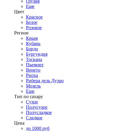
Грузия
Еще
Цвет
Красное
Белое
Розовое
Регион
Крым
Кубань
Бордо
Бургундия
Тоскана
Пьемонт
Венето
Риоха
Рибера дель Дуэро
Мозель
Еще
Тип по сахару
Сухое
Полусухое
Полусладкое
Сладкое
Цена
до 1000 руб