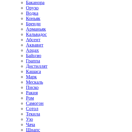
Баканора
Орухо
Водка
Коньяк
Бренди
Арманьяк
Кальвадос
Абсент
Аквавит
Арцах
Байцзю
Граппа
Дистиллят
Кашаса
Марк
Мескаль
Писко
Ракия
Ром
Самогон
Сотол
Текила
Узо
Чача
Шнапс