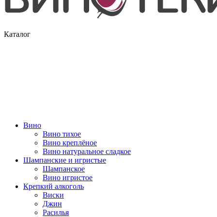
Каталог
Вино
Вино тихое
Вино креплёное
Вино натуральное сладкое
Шампанские и игристые
Шампанское
Вино игристое
Крепкий алкоголь
Виски
Джин
Расилья