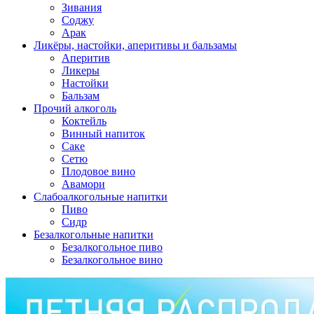
Зивания
Соджу
Арак
Ликёры, настойки, аперитивы и бальзамы
Аперитив
Ликеры
Настойки
Бальзам
Прочий алкоголь
Коктейль
Винный напиток
Саке
Сетю
Плодовое вино
Авамори
Слабоалкогольные напитки
Пиво
Сидр
Безалкогольные напитки
Безалкогольное пиво
Безалкогольное вино