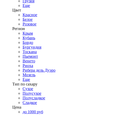
Грузия
Еще
Цвет
Красное
Белое
Розовое
Регион
Крым
Кубань
Бордо
Бургундия
Тоскана
Пьемонт
Венето
Риоха
Рибера дель Дуэро
Мозель
Еще
Тип по сахару
Сухое
Полусухое
Полусладкое
Сладкое
Цена
до 1000 руб