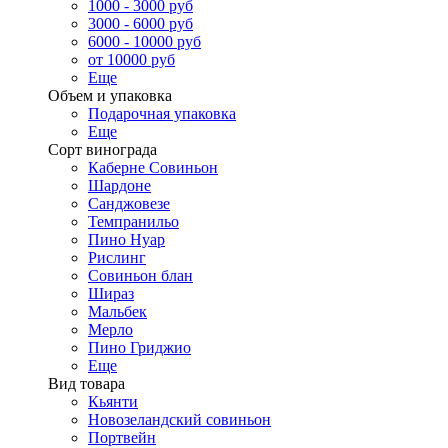
1000 - 3000 руб
3000 - 6000 руб
6000 - 10000 руб
от 10000 руб
Еще
Объем и упаковка
Подарочная упаковка
Еще
Сорт винограда
Каберне Совиньон
Шардоне
Санджовезе
Темпранильо
Пино Нуар
Рислинг
Совиньон блан
Шираз
Мальбек
Мерло
Пино Гриджио
Еще
Вид товара
Кьянти
Новозеландский совиньон
Портвейн