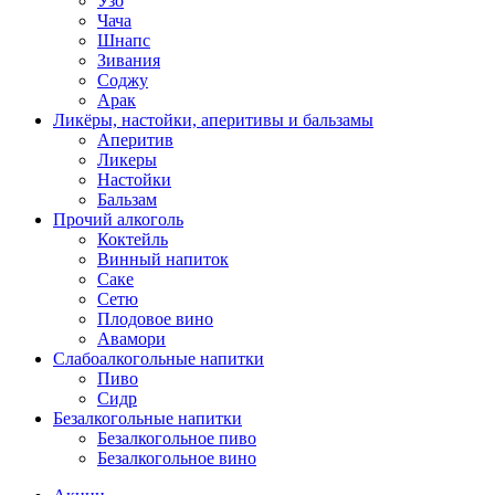
Узо
Чача
Шнапс
Зивания
Соджу
Арак
Ликёры, настойки, аперитивы и бальзамы
Аперитив
Ликеры
Настойки
Бальзам
Прочий алкоголь
Коктейль
Винный напиток
Саке
Сетю
Плодовое вино
Авамори
Слабоалкогольные напитки
Пиво
Сидр
Безалкогольные напитки
Безалкогольное пиво
Безалкогольное вино