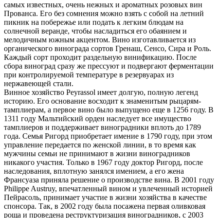
самых известных, очень нежных и ароматных розовых вин
Прованса. Его без сомнения можно взять с собой на летний
пикник на побережье или подать к легким блюдам на
солнечной веранде, чтобы насладиться его обаянием и
мелодичным южным акцентом. Вино изготавливается из
органического винограда сортов Гренаш, Сенсо, Сира и Роль.
Каждый сорт проходит раздельную винификацию. После
сбора виноград сразу же прессуют и подвергают ферментации
при контролируемой температуре в резервуарах из
нержавеющей стали.
Винное хозяйство Peyrassol имеет долгую, полную легенд
историю. Его основание восходит к знаменитым рыцарям-
тамплиерам, а первое вино было выпущено еще в 1256 году. В
1311 году Мальтийский орден наследует все имущество
тамплиеров и поддерживает виноградники вплоть до 1789
года. Семья Ригорд приобретает имение в 1790 году, при этом
управление передается по женской линии, в то время как
мужчины семьи не принимают в жизни виноградников
никакого участия. Только в 1967 году доктор Ригорд, после
наследования, вплотную занялся имением, а его жена
Франсуаза приняла решение о производстве вина. В 2001 году
Philippe Austruy, впечатленный вином и увлеченный историей
Пейрасоль, принимает участие в жизни хозяйства в качестве
спонсора. Так, в 2002 году была посажена первая оливковая
роща и проведена реструктуризация виноградников, с 2003