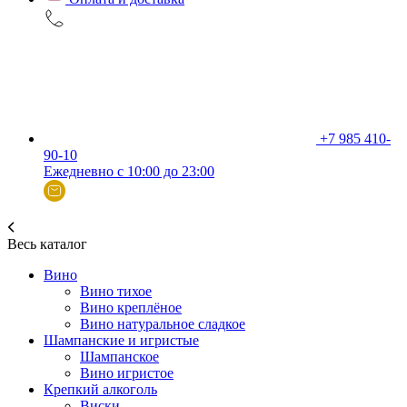
+7 985 410-
90-10
Ежедневно с 10:00 до 23:00
Весь каталог
Вино
Вино тихое
Вино креплёное
Вино натуральное сладкое
Шампанские и игристые
Шампанское
Вино игристое
Крепкий алкоголь
Виски