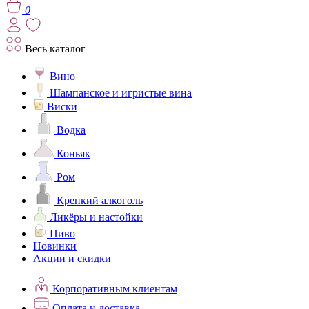
0
Весь каталог
Вино
Шампанское и игристые вина
Виски
Водка
Коньяк
Ром
Крепкий алкоголь
Ликёры и настойки
Пиво
Новинки
Акции и скидки
Корпоративным клиентам
Оплата и доставка