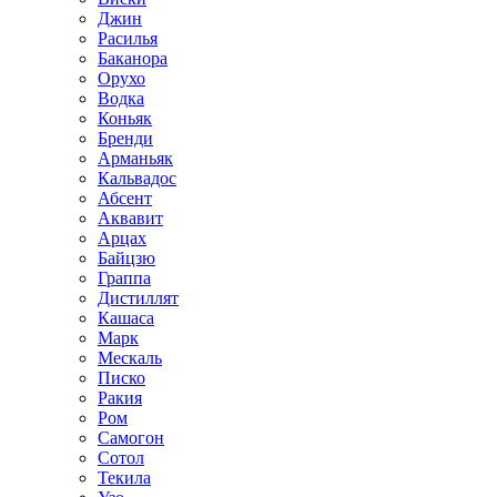
Джин
Расилья
Баканора
Орухо
Водка
Коньяк
Бренди
Арманьяк
Кальвадос
Абсент
Аквавит
Арцах
Байцзю
Граппа
Дистиллят
Кашаса
Марк
Мескаль
Писко
Ракия
Ром
Самогон
Сотол
Текила