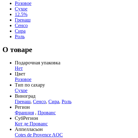
Розовое
Сухое
12.5%
Гренаш
Сенсо
Сира
Роль
О товаре
Подарочная упаковка
Нет
Цвет
Розовое
Тип по сахару
Сухое
Виноград
Гренаш
,
Сенсо
,
Сира
,
Роль
Регион
Франция
,
Прованс
СубРегион
Кот де Прованс
Аппелласьон
Cotes de Provence AOC