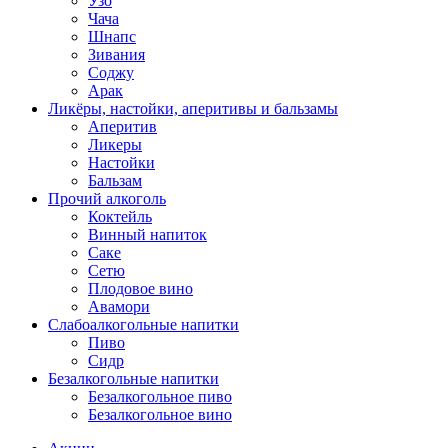
Узо
Чача
Шнапс
Зивания
Соджу
Арак
Ликёры, настойки, аперитивы и бальзамы
Аперитив
Ликеры
Настойки
Бальзам
Прочий алкоголь
Коктейль
Винный напиток
Саке
Сетю
Плодовое вино
Авамори
Слабоалкогольные напитки
Пиво
Сидр
Безалкогольные напитки
Безалкогольное пиво
Безалкогольное вино