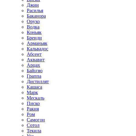
Джин
Расилья
Баканора
Орухо
Водка
Коньяк
Бренди
Арманьяк
Кальвадос
Абсент
Аквавит
Арцах
Байцзю
Граппа
Дистиллят
Кашаса
Марк
Мескаль
Писко
Ракия
Ром
Самогон
Сотол
Текила