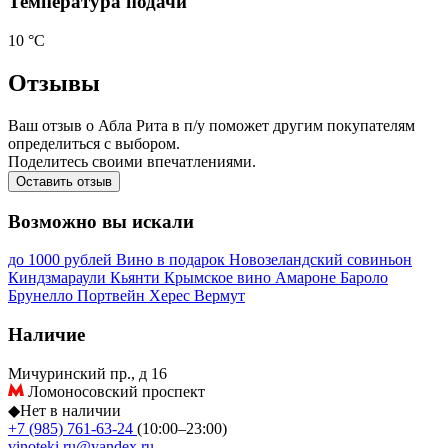
Температура подачи
10 °С
Отзывы
Ваш отзыв о Абла Рита в п/у поможет другим покупателям
определиться с выбором.
Поделитесь своими впечатлениями.
Оставить отзыв
Возможно вы искали
до 1000 рублей
Вино в подарок
Новозеландский совиньон
Киндзмараули
Кьянти
Крымское вино
Амароне
Бароло
Брунелло
Портвейн
Херес
Вермут
Наличие
Мичуринский пр., д 16
Ломоносовский проспект
◆
Нет в наличии
+7 (985) 761-63-24
(10:00–23:00)
vinoteki.ru@yandex.ru