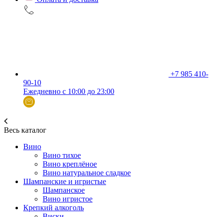
+7 985 410-
90-10
Ежедневно с 10:00 до 23:00
Весь каталог
Вино
Вино тихое
Вино креплёное
Вино натуральное сладкое
Шампанские и игристые
Шампанское
Вино игристое
Крепкий алкоголь
Виски