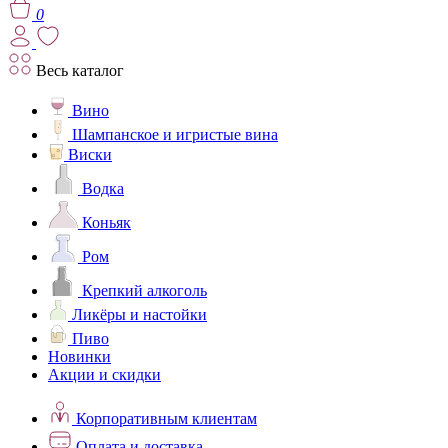
0
Весь каталог
Вино
Шампанское и игристые вина
Виски
Водка
Коньяк
Ром
Крепкий алкоголь
Ликёры и настойки
Пиво
Новинки
Акции и скидки
Корпоративным клиентам
Оплата и доставка