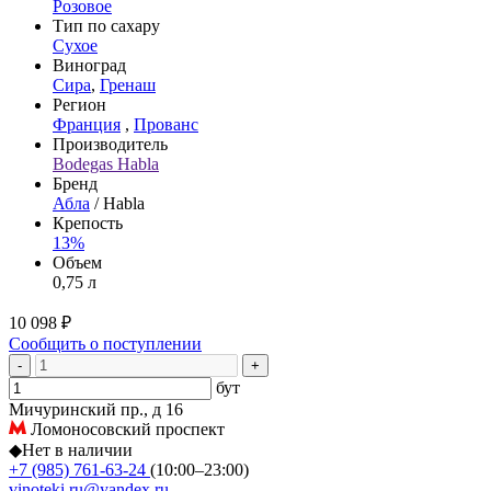
Розовое
Тип по сахару
Сухое
Виноград
Сира
,
Гренаш
Регион
Франция
,
Прованс
Производитель
Bodegas Habla
Бренд
Абла
/ Habla
Крепость
13%
Объем
0,75 л
10 098 ₽
Сообщить о поступлении
-
+
бут
Мичуринский пр., д 16
Ломоносовский проспект
◆
Нет в наличии
+7 (985) 761-63-24
(10:00–23:00)
vinoteki.ru@yandex.ru