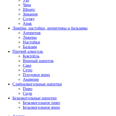
Узо
Чача
Шнапс
Зивания
Соджу
Арак
Ликёры, настойки, аперитивы и бальзамы
Аперитив
Ликеры
Настойки
Бальзам
Прочий алкоголь
Коктейль
Винный напиток
Саке
Сетю
Плодовое вино
Авамори
Слабоалкогольные напитки
Пиво
Сидр
Безалкогольные напитки
Безалкогольное пиво
Безалкогольное вино