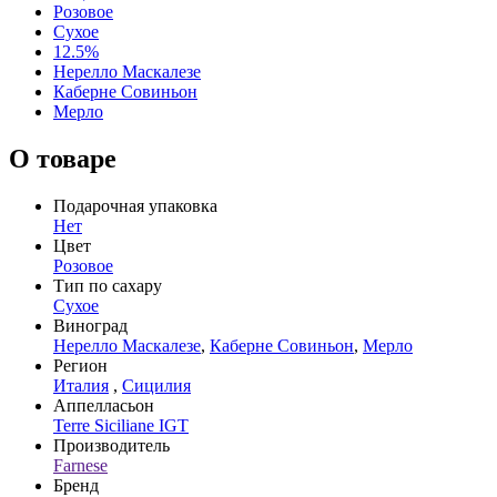
Розовое
Сухое
12.5%
Нерелло Маскалезе
Каберне Совиньон
Мерло
О товаре
Подарочная упаковка
Нет
Цвет
Розовое
Тип по сахару
Сухое
Виноград
Нерелло Маскалезе
,
Каберне Совиньон
,
Мерло
Регион
Италия
,
Сицилия
Аппелласьон
Terre Siciliane IGT
Производитель
Farnese
Бренд