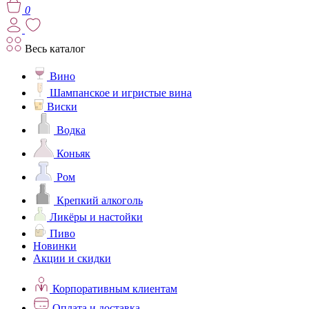
0
Весь каталог
Вино
Шампанское и игристые вина
Виски
Водка
Коньяк
Ром
Крепкий алкоголь
Ликёры и настойки
Пиво
Новинки
Акции и скидки
Корпоративным клиентам
Оплата и доставка