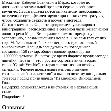
Маскалезе, Каберне Совиньон и Мерло, которые по
достижении оптимальной зрелости бережно собирают
вручную. Ягоды подвергаются деликатному прессованию,
полученное сусло ферментируют при низких температурах,
чтобы сохранить свежесть и аромат винограда.
Сегодня компания Фарнезе продолжает культивировать
виноградники, расположенные в северной части живописной
долины реки Моро. Виноградники имеют прекрасную
экспозицию, а возвышающаяся всего в 30 километрах от них
гора Майелла высотой в 3000 метров создает отличный
микроклимат. Площадь арендуемых виноградников
составляет 150 гектар, общее годовое производство —
11000000 бутылок. В настоящее время Фарнезе предлагает две
линейки: первая — это простые сортовые вина, вторая —
серия "Casale Vecchio", которая состоит из вин особых
селекций. Фарнезе представляет непревзойдённое
соотношение "цена-качество" и именно поэтому винодельня
три года подряд признавалась "Итальянской Винодельней
Года"!
Выдержка осуществляется в цистернах из нержавеющей
стали.
Подробнее
Отзывы