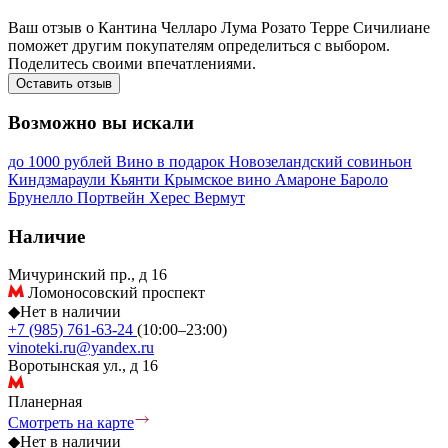
Ваш отзыв о Кантина Челларо Лума Розато Терре Сичилиане
поможет другим покупателям определиться с выбором.
Поделитесь своими впечатлениями.
Оставить отзыв
Возможно вы искали
до 1000 рублей
Вино в подарок
Новозеландский совиньон
Киндзмараули
Кьянти
Крымское вино
Амароне
Бароло
Брунелло
Портвейн
Херес
Вермут
Наличие
Мичуринский пр., д 16
Ломоносовский проспект
◆
Нет в наличии
+7 (985) 761-63-24
(10:00–23:00)
vinoteki.ru@yandex.ru
Воротынская ул., д 16
Планерная
Смотреть на карте
◆
Нет в наличии