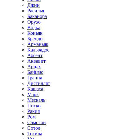
Джин
Расилья
Баканора
Орухо
Водка
Коньяк
Бренди
Арманьяк
Кальвадос
Абсент
Аквавит
Арцах
Байцзю
Граппа
Дистиллят
Кашаса
Марк
Мескаль
Писко
Ракия
Ром
Самогон
Сотол
Текила