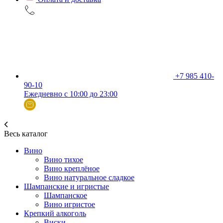
+7 985 410-
90-10
Ежедневно с 10:00 до 23:00
Весь каталог
Вино
Вино тихое
Вино креплёное
Вино натуральное сладкое
Шампанские и игристые
Шампанское
Вино игристое
Крепкий алкоголь
Виски