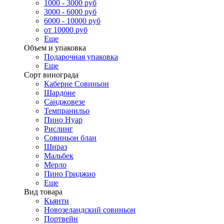
1000 - 3000 руб
3000 - 6000 руб
6000 - 10000 руб
от 10000 руб
Еще
Объем и упаковка
Подарочная упаковка
Еще
Сорт винограда
Каберне Совиньон
Шардоне
Санджовезе
Темпранильо
Пино Нуар
Рислинг
Совиньон блан
Шираз
Мальбек
Мерло
Пино Гриджио
Еще
Вид товара
Кьянти
Новозеландский совиньон
Портвейн