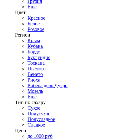
Грузия
Еще
Цвет
Красное
Белое
Розовое
Регион
Крым
Кубань
Бордо
Бургундия
Тоскана
Пьемонт
Венето
Риоха
Рибера дель Дуэро
Мозель
Еще
Тип по сахару
Сухое
Полусухое
Полусладкое
Сладкое
Цена
до 1000 руб