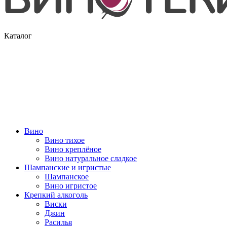
Каталог
Вино
Вино тихое
Вино креплёное
Вино натуральное сладкое
Шампанские и игристые
Шампанское
Вино игристое
Крепкий алкоголь
Виски
Джин
Расилья