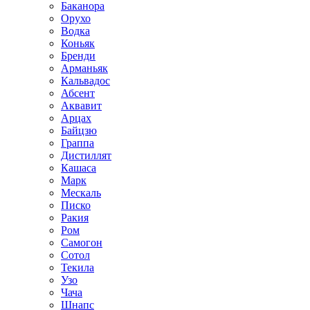
Баканора
Орухо
Водка
Коньяк
Бренди
Арманьяк
Кальвадос
Абсент
Аквавит
Арцах
Байцзю
Граппа
Дистиллят
Кашаса
Марк
Мескаль
Писко
Ракия
Ром
Самогон
Сотол
Текила
Узо
Чача
Шнапс