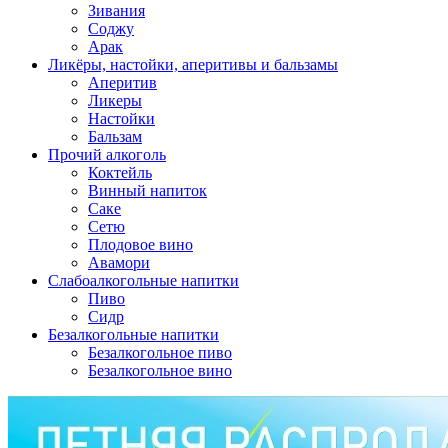
Зивания
Соджу
Арак
Ликёры, настойки, аперитивы и бальзамы
Аперитив
Ликеры
Настойки
Бальзам
Прочий алкоголь
Коктейль
Винный напиток
Саке
Сетю
Плодовое вино
Авамори
Слабоалкогольные напитки
Пиво
Сидр
Безалкогольные напитки
Безалкогольное пиво
Безалкогольное вино