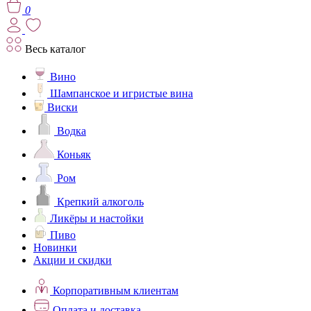
0
Весь каталог
Вино
Шампанское и игристые вина
Виски
Водка
Коньяк
Ром
Крепкий алкоголь
Ликёры и настойки
Пиво
Новинки
Акции и скидки
Корпоративным клиентам
Оплата и доставка