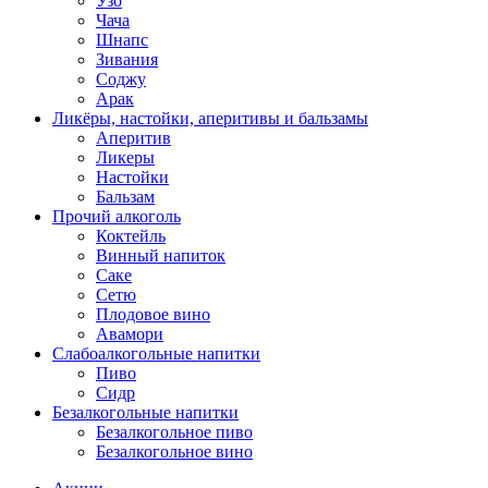
Узо
Чача
Шнапс
Зивания
Соджу
Арак
Ликёры, настойки, аперитивы и бальзамы
Аперитив
Ликеры
Настойки
Бальзам
Прочий алкоголь
Коктейль
Винный напиток
Саке
Сетю
Плодовое вино
Авамори
Слабоалкогольные напитки
Пиво
Сидр
Безалкогольные напитки
Безалкогольное пиво
Безалкогольное вино