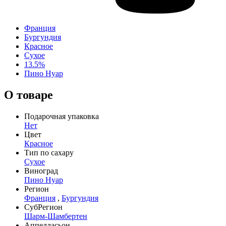
Франция
Бургундия
Красное
Сухое
13.5%
Пино Нуар
О товаре
Подарочная упаковка
Нет
Цвет
Красное
Тип по сахару
Сухое
Виноград
Пино Нуар
Регион
Франция
,
Бургундия
СубРегион
Шарм-Шамбертен
Аппелласьон