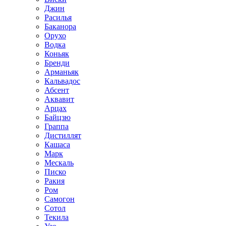
Джин
Расилья
Баканора
Орухо
Водка
Коньяк
Бренди
Арманьяк
Кальвадос
Абсент
Аквавит
Арцах
Байцзю
Граппа
Дистиллят
Кашаса
Марк
Мескаль
Писко
Ракия
Ром
Самогон
Сотол
Текила