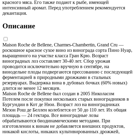
красного мяса. Его также подают к рыбе, имеющей
интенсивный аромат. Перед употреблением рекомендуется
декантация.
Описание
Maison Roche de Bellene, Charmes-Chambertin, Grand Cru —
роскошное красное сухое вино из винограда сорта Пино Нуар,
выращенного на участке класса Гран Крю. Возраст
виноградных лоз составляет 30-40 лет. Сбор урожая
проводится исключительно вручную в сентябре, на
винодельне плоды подвергаются прессованию с последующей
ферментацией в природными дрожжами в стальных
резервуарах. Выдержка вина в дубовых бочках (60% новых)
длится не менее 12 месяцев.
Maison Roche de Bellene был создан в 2005 Николасом
Потелем после покупки нескольких старых виноградников в
Бургундии в Кот де Нюи. Возраст лоз на виноградниках
Мезон Рош де Беллен колеблется от 50 до 110 лет. Их общая
площадь — 24 гектара. Все виноградные лозы
обрабатываются биодинамическими методами. При
изготовлении к винам не добавляется внешних продуктов,
никакой кислоты, никаких культивированных дрожжей,