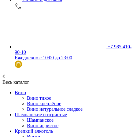
+7 985 410-
90-10
Ежедневно с 10:00 до 23:00
Весь каталог
Вино
Вино тихое
Вино креплёное
Вино натуральное сладкое
Шампанские и игристые
Шампанское
Вино игристое
Крепкий алкоголь
Виски