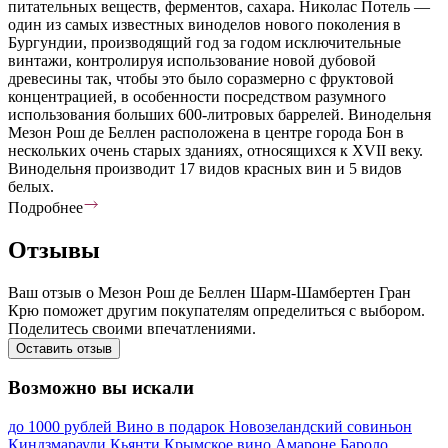
питательных веществ, ферментов, сахара. Николас Потель —
один из самых известных виноделов нового поколения в
Бургундии, производящий год за годом исключительные
винтажи, контролируя использование новой дубовой
древесины так, чтобы это было соразмерно с фруктовой
концентрацией, в особенности посредством разумного
использования больших 600-литровых баррелей. Винодельня
Мезон Рош де Беллен расположена в центре города Бон в
нескольких очень старых зданиях, относящихся к XVII веку.
Винодельня производит 17 видов красных вин и 5 видов
белых.
Подробнее
Отзывы
Ваш отзыв о Мезон Рош де Беллен Шарм-Шамбертен Гран
Крю поможет другим покупателям определиться с выбором.
Поделитесь своими впечатлениями.
Оставить отзыв
Возможно вы искали
до 1000 рублей
Вино в подарок
Новозеландский совиньон
Киндзмараули
Кьянти
Крымское вино
Амароне
Бароло