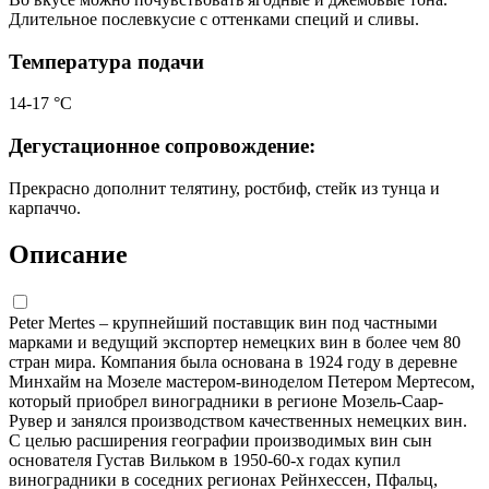
Длительное послевкусие с оттенками специй и сливы.
Температура подачи
14-17 °С
Дегустационное сопровождение:
Прекрасно дополнит телятину, ростбиф, стейк из тунца и
карпаччо.
Описание
Peter Mertes – крупнейший поставщик вин под частными
марками и ведущий экспортер немецких вин в более чем 80
стран мира. Компания была основана в 1924 году в деревне
Минхайм на Мозеле мастером-виноделом Петером Мертесом,
который приобрел виноградники в регионе Мозель-Саар-
Рувер и занялся производством качественных немецких вин.
С целью расширения географии производимых вин сын
основателя Густав Вильком в 1950-60-х годах купил
виноградники в соседних регионах Рейнхессен, Пфальц,