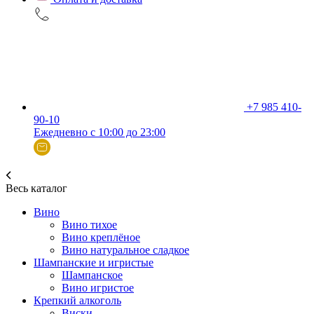
+7 985 410-
90-10
Ежедневно с 10:00 до 23:00
Весь каталог
Вино
Вино тихое
Вино креплёное
Вино натуральное сладкое
Шампанские и игристые
Шампанское
Вино игристое
Крепкий алкоголь
Виски