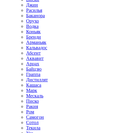
Джин
Расилья
Баканора
Орухо
Водка
Коньяк
Бренди
Арманьяк
Кальвадос
Абсент
Аквавит
Арцах
Байцзю
Граппа
Дистиллят
Кашаса
Марк
Мескаль
Писко
Ракия
Ром
Самогон
Сотол
Текила