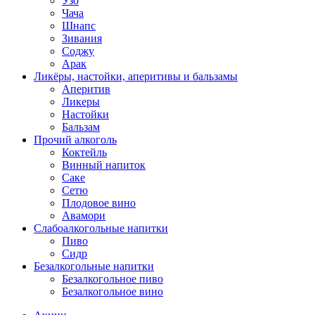
Узо
Чача
Шнапс
Зивания
Соджу
Арак
Ликёры, настойки, аперитивы и бальзамы
Аперитив
Ликеры
Настойки
Бальзам
Прочий алкоголь
Коктейль
Винный напиток
Саке
Сетю
Плодовое вино
Авамори
Слабоалкогольные напитки
Пиво
Сидр
Безалкогольные напитки
Безалкогольное пиво
Безалкогольное вино