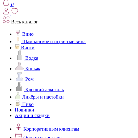
0
Весь каталог
Вино
Шампанское и игристые вина
Виски
Водка
Коньяк
Ром
Крепкий алкоголь
Ликёры и настойки
Пиво
Новинки
Акции и скидки
Корпоративным клиентам
Оплата и доставка