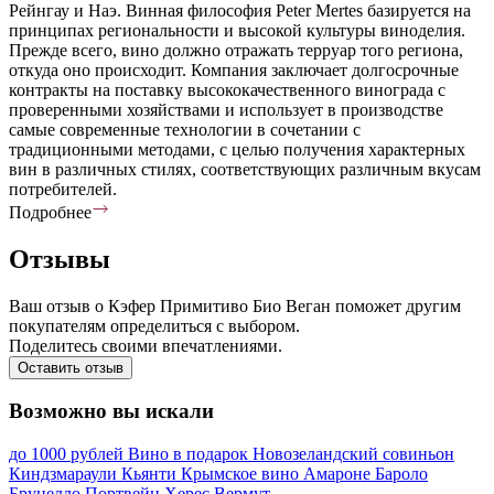
Рейнгау и Наэ. Винная философия Peter Mertes базируется на
принципах региональности и высокой культуры виноделия.
Прежде всего, вино должно отражать терруар того региона,
откуда оно происходит. Компания заключает долгосрочные
контракты на поставку высококачественного винограда с
проверенными хозяйствами и использует в производстве
самые современные технологии в сочетании с
традиционными методами, с целью получения характерных
вин в различных стилях, соответствующих различным вкусам
потребителей.
Подробнее
Отзывы
Ваш отзыв о Кэфер Примитиво Био Веган поможет другим
покупателям определиться с выбором.
Поделитесь своими впечатлениями.
Оставить отзыв
Возможно вы искали
до 1000 рублей
Вино в подарок
Новозеландский совиньон
Киндзмараули
Кьянти
Крымское вино
Амароне
Бароло
Брунелло
Портвейн
Херес
Вермут