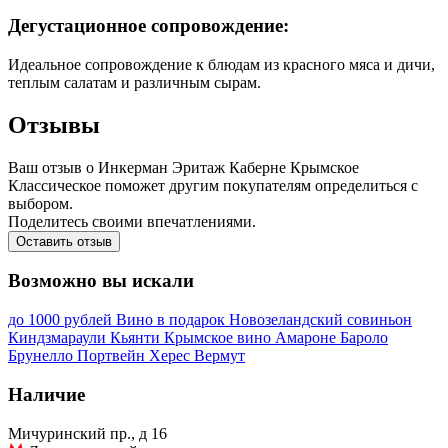
Дегустационное сопровождение:
Идеальное сопровождение к блюдам из красного мяса и дичи,
теплым салатам и различным сырам.
Отзывы
Ваш отзыв о Инкерман Эритаж Каберне Крымское
Классическое поможет другим покупателям определиться с
выбором.
Поделитесь своими впечатлениями.
Оставить отзыв
Возможно вы искали
до 1000 рублей
Вино в подарок
Новозеландский совиньон
Киндзмараули
Кьянти
Крымское вино
Амароне
Бароло
Брунелло
Портвейн
Херес
Вермут
Наличие
Мичуринский пр., д 16