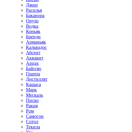
Джин
Расилья
Баканора
Орухо
Водка
Коньяк
Бренди
Арманьяк
Кальвадос
Абсент
Аквавит
Арцах
Байцзю
Граппа
Дистиллят
Кашаса
Марк
Мескаль
Писко
Ракия
Ром
Самогон
Сотол
Текила