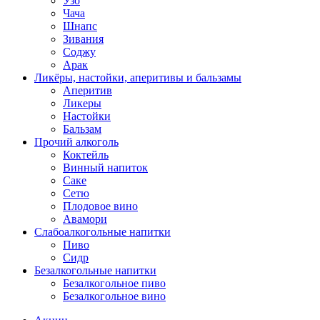
Узо
Чача
Шнапс
Зивания
Соджу
Арак
Ликёры, настойки, аперитивы и бальзамы
Аперитив
Ликеры
Настойки
Бальзам
Прочий алкоголь
Коктейль
Винный напиток
Саке
Сетю
Плодовое вино
Авамори
Слабоалкогольные напитки
Пиво
Сидр
Безалкогольные напитки
Безалкогольное пиво
Безалкогольное вино