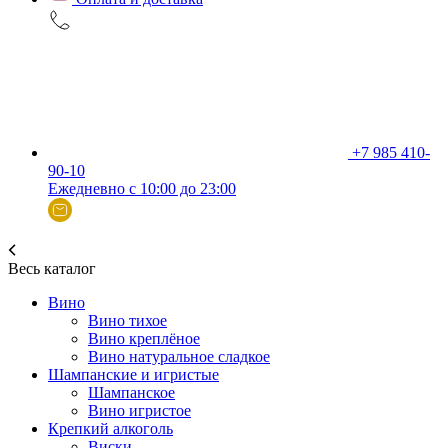
+7 985 410-
90-10
Ежедневно с 10:00 до 23:00
Весь каталог
Вино
Вино тихое
Вино креплёное
Вино натуральное сладкое
Шампанские и игристые
Шампанское
Вино игристое
Крепкий алкоголь
Виски