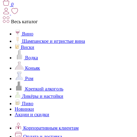
0
Весь каталог
Вино
Шампанское и игристые вина
Виски
Водка
Коньяк
Ром
Крепкий алкоголь
Ликёры и настойки
Пиво
Новинки
Акции и скидки
Корпоративным клиентам
Оплата и доставка