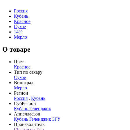
Россия
Кубань
Красное
Сухое
14%
Мерло
О товаре
Цвет
Красное
Тип по сахару
Сухое
Виноград
Мерло
Регион
Россия
,
Кубань
СубРегион
Кубань Геленджик
Аппелласьон
Кубань Геленджик ЗГУ
Производитель
Chateau de Talu