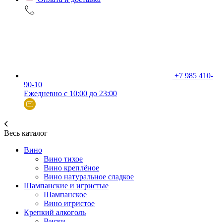
+7 985 410-
90-10
Ежедневно с 10:00 до 23:00
Весь каталог
Вино
Вино тихое
Вино креплёное
Вино натуральное сладкое
Шампанские и игристые
Шампанское
Вино игристое
Крепкий алкоголь
Виски