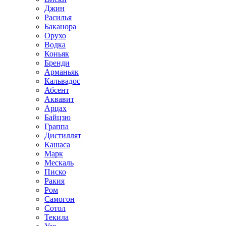
Джин
Расилья
Баканора
Орухо
Водка
Коньяк
Бренди
Арманьяк
Кальвадос
Абсент
Аквавит
Арцах
Байцзю
Граппа
Дистиллят
Кашаса
Марк
Мескаль
Писко
Ракия
Ром
Самогон
Сотол
Текила