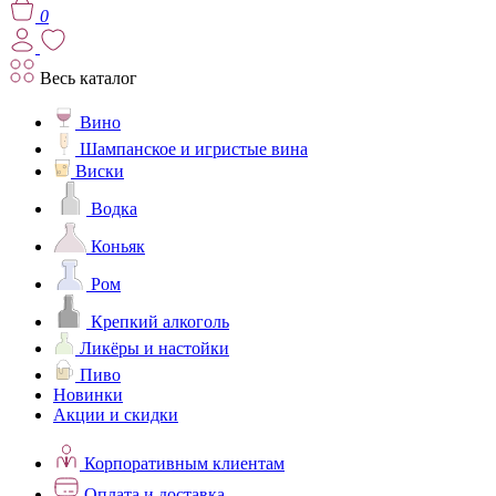
0
Весь каталог
Вино
Шампанское и игристые вина
Виски
Водка
Коньяк
Ром
Крепкий алкоголь
Ликёры и настойки
Пиво
Новинки
Акции и скидки
Корпоративным клиентам
Оплата и доставка