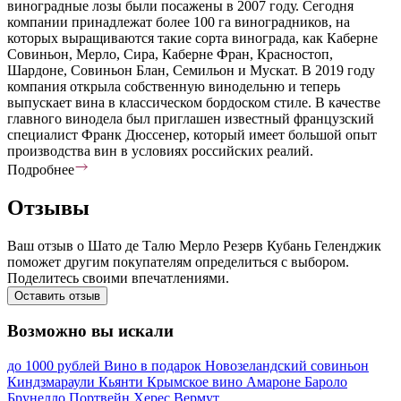
виноградные лозы были посажены в 2007 году. Сегодня
компании принадлежат более 100 га виноградников, на
которых выращиваются такие сорта винограда, как Каберне
Совиньон, Мерло, Сира, Каберне Фран, Красностоп,
Шардоне, Совиньон Блан, Семильон и Мускат. В 2019 году
компания открыла собственную винодельню и теперь
выпускает вина в классическом бордоском стиле. В качестве
главного винодела был приглашен известный французский
специалист Франк Дюссенер, который имеет большой опыт
производства вин в условиях российских реалий.
Подробнее
Отзывы
Ваш отзыв о Шато де Талю Мерло Резерв Кубань Геленджик
поможет другим покупателям определиться с выбором.
Поделитесь своими впечатлениями.
Оставить отзыв
Возможно вы искали
до 1000 рублей
Вино в подарок
Новозеландский совиньон
Киндзмараули
Кьянти
Крымское вино
Амароне
Бароло
Брунелло
Портвейн
Херес
Вермут