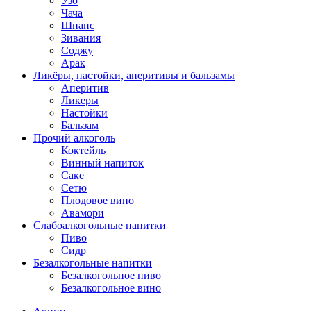
Узо
Чача
Шнапс
Зивания
Соджу
Арак
Ликёры, настойки, аперитивы и бальзамы
Аперитив
Ликеры
Настойки
Бальзам
Прочий алкоголь
Коктейль
Винный напиток
Саке
Сетю
Плодовое вино
Авамори
Слабоалкогольные напитки
Пиво
Сидр
Безалкогольные напитки
Безалкогольное пиво
Безалкогольное вино