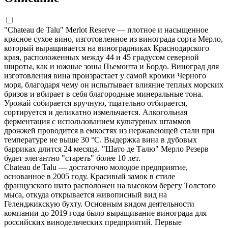
"Chateau de Talu" Merlot Reserve — плотное и насыщенное
красное сухое вино, изготовленное из винограда сорта Мерло,
который выращивается на виноградниках Краснодарского
края, расположенных между 44 и 45 градусом северной
широты, как и южные зоны Пьемонта и Бордо. Виноград для
изготовления вина произрастает у самой кромки Черного
моря, благодаря чему он испытывает влияние теплых морских
бризов и вбирает в себя благородные минеральные тона.
Урожай собирается вручную, тщательно отбирается,
сортируется и деликатно измельчается. Алкогольная
ферментация с использованием культурных штаммов
дрожжей проводится в емкостях из нержавеющей стали при
температуре не выше 30 °С. Выдержка вина в дубовых
барриках длится 24 месяца. "Шато де Талю" Мерло Резерв
будет элегантно "стареть" более 10 лет.
Chateau de Talu — достаточно молодое предприятие,
основанное в 2005 году. Красивый замок в стиле
французского шато расположен на высоком берегу Толстого
мыса, откуда открывается живописный вид на
Геленджикскую бухту. Основным видом деятельности
компании до 2019 года было выращивание винограда для
российских винодельческих предприятий. Первые