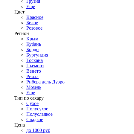
Грузия
Еще
Цвет
Красное
Белое
Розовое
Регион
Крым
Кубань
Бордо
Бургундия
Тоскана
Пьемонт
Венето
Риоха
Рибера дель Дуэро
Мозель
Еще
Тип по сахару
Сухое
Полусухое
Полусладкое
Сладкое
Цена
до 1000 руб