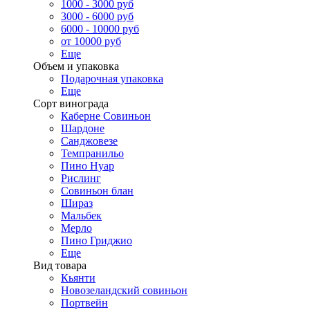
1000 - 3000 руб
3000 - 6000 руб
6000 - 10000 руб
от 10000 руб
Еще
Объем и упаковка
Подарочная упаковка
Еще
Сорт винограда
Каберне Совиньон
Шардоне
Санджовезе
Темпранильо
Пино Нуар
Рислинг
Совиньон блан
Шираз
Мальбек
Мерло
Пино Гриджио
Еще
Вид товара
Кьянти
Новозеландский совиньон
Портвейн