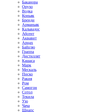
Баканора
Орухо
Водка
Коньяк
Бренди
Арманьяк
Кальвадос
Абсент
Аквавит
Арцах
Байцзю
Граппа
Дистиллят
Кашаса
Марк
Мескаль
Писко
Ракия
Ром
Самогон
Сотол
Текила
Узо
Чача
Шнапс