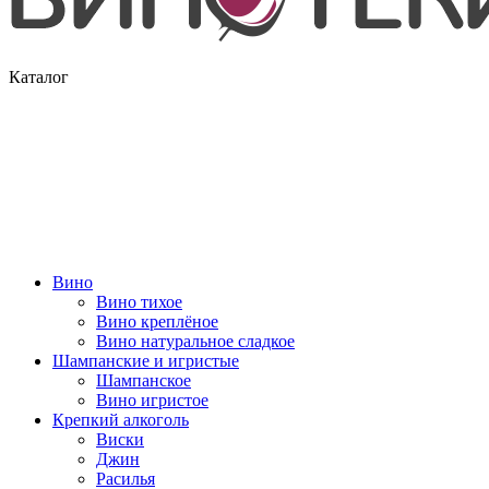
Каталог
Вино
Вино тихое
Вино креплёное
Вино натуральное сладкое
Шампанские и игристые
Шампанское
Вино игристое
Крепкий алкоголь
Виски
Джин
Расилья