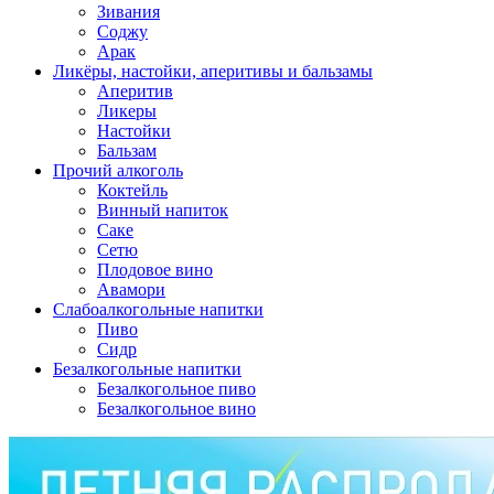
Зивания
Соджу
Арак
Ликёры, настойки, аперитивы и бальзамы
Аперитив
Ликеры
Настойки
Бальзам
Прочий алкоголь
Коктейль
Винный напиток
Саке
Сетю
Плодовое вино
Авамори
Слабоалкогольные напитки
Пиво
Сидр
Безалкогольные напитки
Безалкогольное пиво
Безалкогольное вино